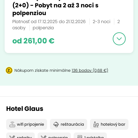
(2+0) - Pobyt na 2 až 3 noci s
polpenziou
Platnosť od 17.12.2025 do 21.12.2026
2-3 noci
2
osoby
polpenzia
od 261,00 €
Nákupom získate minimálne
136 bodov (0,68 €)
Hotel Glaus
wifi pripojenie
reštaurácia
hotelový bar
raňajky
polpenzia
1 prístelka