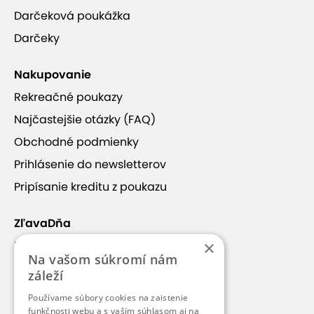
Darčeková poukážka
Darčeky
Nakupovanie
Rekreačné poukazy
Najčastejšie otázky (FAQ)
Obchodné podmienky
Prihlásenie do newsletterov
Pripísanie kreditu z poukazu
ZľavaDňa
×
Náš príbeh
Na vašom súkromí nám
Kontakt
záleží
Kariéra
Používame súbory cookies na zaistenie
funkčnosti webu a s vaším súhlasom aj na
Blog