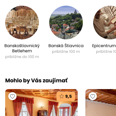
Banskoštiavnický
Banská Štiavnica
Epicentrum
Betlehem
približne 100 m
približne 
Mezonetový apartmán č. 8 (2+6) a č. 11 (2+2)
s
približne do 100 m
panoramatickým výhľadom na malebné
centrum mesta alebo do záhrady
Mohlo by Vás zaujímať
9,5