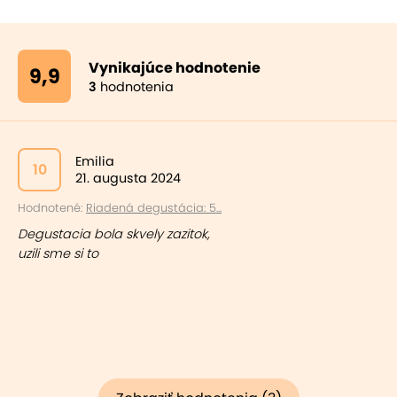
Vynikajúce hodnotenie
9,9
3
hodnotenia
Emilia
10
21. augusta 2024
Hodnotené:
Riadená degustácia: 5...
Degustacia bola skvely zazitok,
uzili sme si to