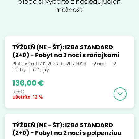
alebo si vyberte z nasledujúcich
možností
TÝŽDEŇ (NE - ŠT): IZBA STANDARD
(2+0) - Pobyt na 2 noci s raňajkami
Platnosť od 17.12.2025 do 21.12.2026
2 noci
2
osoby
raňajky
136,00 €
155 €
ušetríte
12 %
TÝŽDEŇ (NE - ŠT): IZBA STANDARD
(2+0) - Pobyt na 2 noci s polpenziou