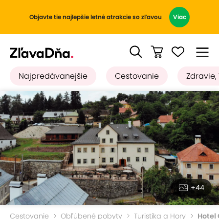
Objavte tie najlepšie letné atrakcie so zľavou
Viac
Najpredávanejšie
Cestovanie
Zdravie,
+44
Cestovanie
Obľúbené pobyty
Turistika a Hory
Hotel