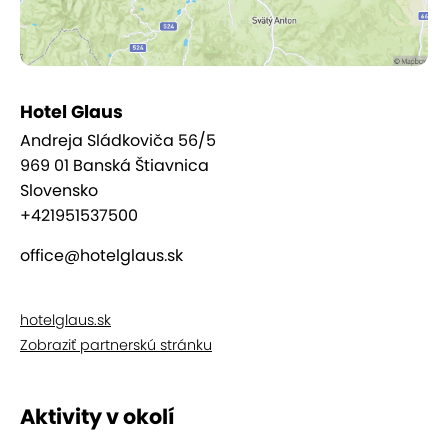
Hotel Glaus
Andreja Sládkoviča 56/5
969 01 Banská Štiavnica
Slovensko
+421951537500
office@hotelglaus.sk
Apartmán č. 5, 9 a 10 s panoramatickým
výhľadom na malebné centrum mesta alebo do
hotelglaus.sk
záhrady (2+2)
Zobraziť partnerskú stránku
Aktivity v okolí