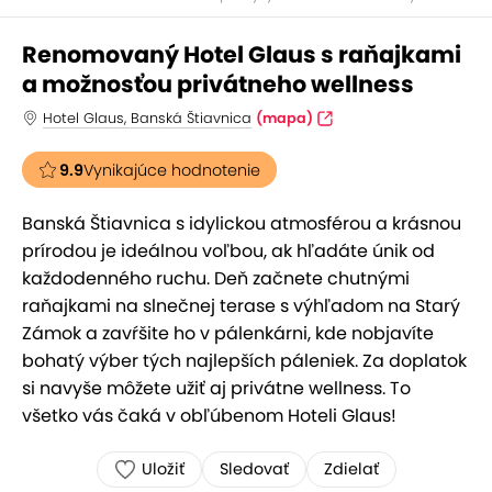
Renomovaný Hotel Glaus s raňajkami
a možnosťou privátneho wellness
Hotel Glaus, Banská Štiavnica
(mapa)
9.9
Vynikajúce hodnotenie
Banská Štiavnica s idylickou atmosférou a krásnou
prírodou je ideálnou voľbou, ak hľadáte únik od
každodenného ruchu. Deň začnete chutnými
raňajkami na slnečnej terase s výhľadom na Starý
Zámok a zavŕšite ho v pálenkárni, kde nobjavíte
bohatý výber tých najlepších páleniek. Za doplatok
si navyše môžete užiť aj privátne wellness. To
všetko vás čaká v obľúbenom Hoteli Glaus!
Uložiť
Sledovať
Zdielať