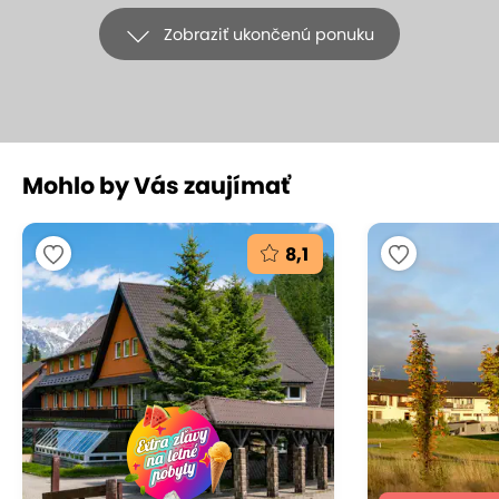
Zobraziť ukončenú ponuku
+39
Mohlo by Vás zaujímať
Vila Hana s raňajkami a zľavami
do AquaCity Poprad a termálneho
8,1
kúpaliska Vrbov
Vila Hana, Vysoké Tatry - Nová Lesná
(mapa)
9.3
Vynikajúce hodnotenie
Keď dovolenka v Tatrách, tak nech ten výhľad stojí
za to! A ten z Vily Hana v údolí Novej Lesnej bude
ozaj prekrásny. Majú tu pre vás pripravené útulné