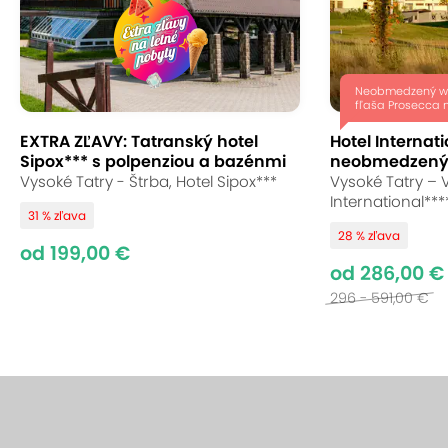
Neobmedzený we
fľaša Prosecca n
EXTRA ZĽAVY: Tatranský hotel
Hotel Internati
Sipox*** s polpenziou a bazénmi
neobmedzený
Vysoké Tatry - Štrba, Hotel Sipox***
Vysoké Tatry – 
International***
31 % zľava
28 % zľava
od 199,00 €
od 286,00 €
296 - 591,00 €