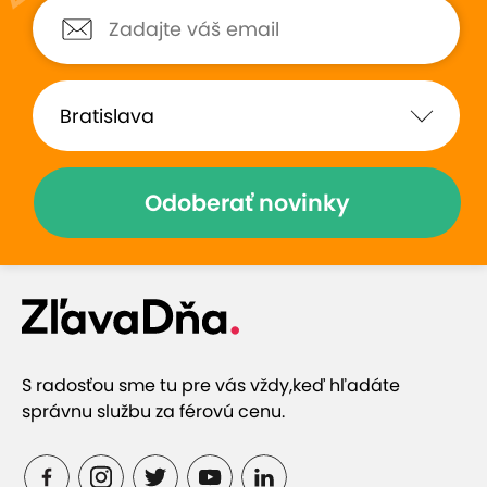
stravovani, jedlo domace velmi
chutne, dostatocne porcie, izby
prijemne:)kostol aj obchod
blizko… urcite sa planujeme
vratit!
Zobraziť hodnotenia (6)
Odoberať novinky
Prečo si vybrať túto ponuku
Obľúbené útočisko turistov
S radosťou sme tu pre vás vždy,
keď hľadáte
správnu službu za férovú cenu.
Raňajky v cene pobytu - výborná domáca
strava