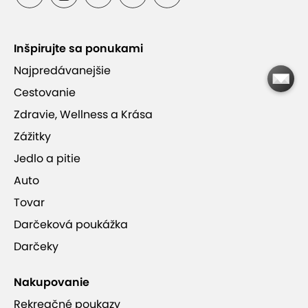
Zľava do AquaCity Poprad a termálneho
kúpaliska Vrbov
Inšpirujte sa ponukami
Najpredávanejšie
Len 11 minút autom od Tatranskej Lomnice
Cestovanie
Zdravie, Wellness a Krása
Zážitky
Jedlo a pitie
Vila Hana
Auto
Tovar
wifi pripojenie
úschovňa lyží
reštaurácia
Darčeková poukážka
Darčeky
vlastné parkovanie
raňajky
polpenzia
bezplatné parkovanie
1 prístelka
Nakupovanie
Rekreačné poukazy
2 prístelky