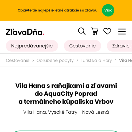
Objavte tie najlepšie letné atrakcie so zľavou
Viac
Najpredávanejšie
Cestovanie
Zdravie,
Cestovanie
Obľúbené pobyty
Turistika a Hory
Vila 
Vila Hana s raňajkami a zľavami
do AquaCity Poprad
a termálneho kúpaliska Vrbov
Vila Hana, Vysoké Tatry - Nová Lesná