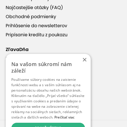
Najčastejšie otázky (FAQ)
Obchodné podmienky
Prihlásenie do newsletterov
Pripísanie kreditu z poukazu
ZľavaDňa
×
Náš príbeh
Na vašom súkromí nám
Kontakt
záleží
Kariéra
+41
Používame súbory cookies na zaistenie
Blog
funkčnosti webu a s vaším súhlasom aj na
personalizáciu obsahu našich webstránok.
Pre médiá
Kliknutím na tlačidlo „Prijať všetko“ súhlasíte
s využívaním cookies a predaním údajov o
Pre partnerov
správaní na webe na zobrazenie cielenej
Vila Hana
sa nachádza v Tatranskej oblasti
reklamy na sociálnych sieťach, reklamných
sieťach a ďalších weboch.
Prečítať viac
Tatranského národného parku
TANAP
v obci Nová
Lesná, a to v nadmorskej výške 746 m. Pre svoju