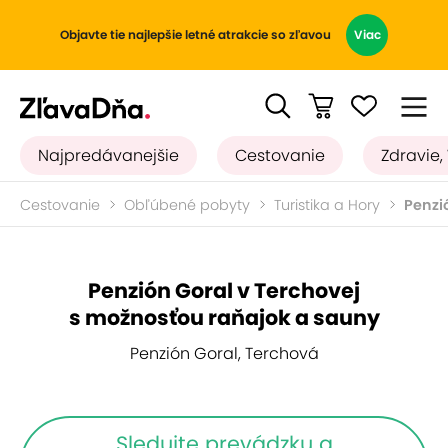
Objavte tie najlepšie letné atrakcie so zľavou
Viac
Najpredávanejšie
Cestovanie
Zdravie,
Cestovanie
Obľúbené pobyty
Turistika a Hory
Penzi
Penzión Goral v Terchovej
s možnosťou raňajok a sauny
Penzión Goral, Terchová
Sledujte prevádzku a