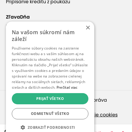
v blízkosti svahu
bezplatné parkovanie
Pripísanie kreditu z poukazu
ZľavaDňa
×
Náš príbeh
Na vašom súkromí nám
Kontakt
záleží
Kariéra
Používame súbory cookies na zaistenie
Blog
funkčnosti webu a s vaším súhlasom aj na
personalizáciu obsahu našich webstránok.
Pre médiá
Kliknutím na tlačidlo „Prijať všetko“ súhlasíte
s využívaním cookies a predaním údajov o
Pre partnerov
správaní na webe na zobrazenie cielenej
+25
reklamy na sociálnych sieťach, reklamných
sieťach a ďalších weboch.
Prečítať viac
PRIJAŤ VŠETKO
© 2010 – 2026
inspirago s. r. o.
. Všetky práva
vyhradené.
ODMIETNUŤ VŠETKO
Ochrana osobných údajov
|
Nastavenie cookies
O penzióne
Ak hľadáte ponuky v češtine, pozrite sa na
ZOBRAZIŤ PODROBNOSTI
od 54,90 €