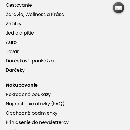
Cestovanie
Zdravie, Wellness a Krása
Penzión Goral má pre vás ešte aj túto
Zážitky
ponuku
Jedlo a pitie
Penzión Goral v Terchovej
Auto
Platnosť kupónu je od 29.6.2026 do
Tovar
21.12.2026 podľa dostupnosti.
Darčeková poukážka
od 74,90 €
Darčeky
Nakupovanie
Penzión Goral
Rekreačné poukazy
Najčastejšie otázky (FAQ)
sauna
wifi pripojenie
detské ihrisko
Obchodné podmienky
úschovňa lyží
vlastné parkovanie
Prihlásenie do newsletterov