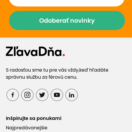
Zobraziť hodnotenia (10)
Odoberať novinky
Prečo si vybrať túto ponuku
Blízko lyžiarskeho strediska Vrátna Malá Fatra a
Jánošíkových dier
S radosťou sme tu pre vás vždy,
keď hľadáte
správnu službu za férovú cenu.
Penzión je ideálny pre rodiny s deťmi a kolektívy
Možnosť dokúpenia raňajok
Inšpirujte sa ponukami
Fínska sauna so soľnou hmlou
Najpredávanejšie