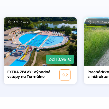
14 % zľava
28 % zľava
od 13,99 €
EXTRA ZĽAVY: Výhodné
Prechádzka
9,2
vstupy na Termálne
s inštrukt
kúpalisko Vincov Les