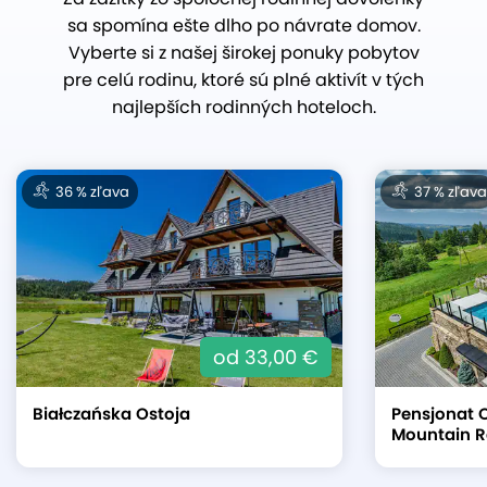
sa spomína ešte dlho po návrate domov.
Vyberte si z našej širokej ponuky pobytov
pre celú rodinu, ktoré sú plné aktivít v tých
najlepších rodinných hoteloch.
36 % zľava
37 % zľava
od 33,00 €
Białczańska Ostoja
Pensjonat O
Mountain R
v poľských