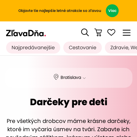
Objavte tie najlepšie letné atrakcie so zľavou
Viac
Najpredávanejšie
Cestovanie
Zdravie, W
Bratislava
Darčeky pre deti
Pre všetkých drobcov máme krásne darčeky,
ktoré im vyčaria úsmev na tvári. Zabavte ich