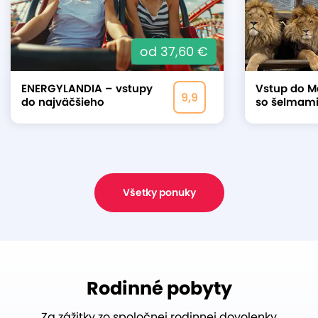
od 37,60 €
ENERGYLANDIA – vstupy
Vstup do M
9,9
do najväčšieho
so šelmam
zábavného parku Poľska
a kontaktn
zvieratkam
Všetky ponuky
Rodinné pobyty
Za zážitky zo spoločnej rodinnej dovolenky