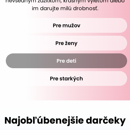
nevšedným zážitkom, krásnym výletom alebo
im darujte milú drobnosť.
Pre mužov
Pre ženy
Pre deti
Pre starkých
Najobľúbenejšie darčeky