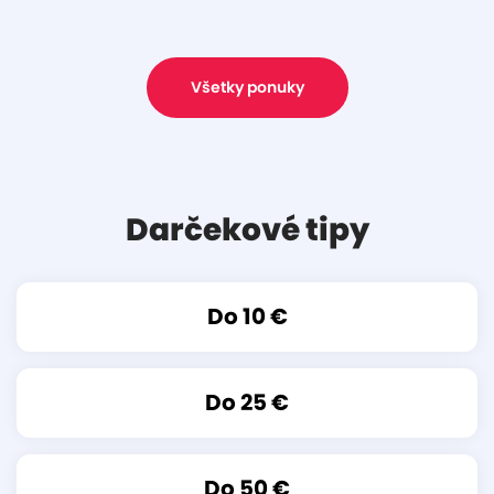
Všetky ponuky
Darčekové tipy
Do 10 €
Do 25 €
Do 50 €