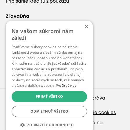
Pripísanie kreditu z poukazu
ZľavaDňa
×
Náš príbeh
Na vašom súkromí nám
Kontakt
záleží
Kariéra
Používame súbory cookies na zaistenie
Blog
funkčnosti webu a s vaším súhlasom aj na
personalizáciu obsahu našich webstránok.
Pre médiá
Kliknutím na tlačidlo „Prijať všetko“ súhlasíte
s využívaním cookies a predaním údajov o
Pre partnerov
správaní na webe na zobrazenie cielenej
reklamy na sociálnych sieťach, reklamných
sieťach a ďalších weboch.
Prečítať viac
PRIJAŤ VŠETKO
© 2010 – 2026
inspirago s. r. o.
. Všetky práva
vyhradené.
ODMIETNUŤ VŠETKO
Ochrana osobných údajov
|
Nastavenie cookies
Ak hľadáte ponuky v češtine, pozrite sa na
ZOBRAZIŤ PODROBNOSTI
SlevaDne.cz
.