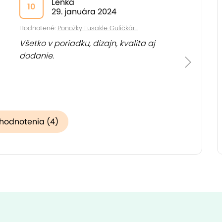
Lenka
10
29. januára 2024
Hodnotené:
Ponožky Fusakle Guličkár...
Všetko v poriadku, dizajn, kvalita aj
dodanie.
 hodnotenia (4)