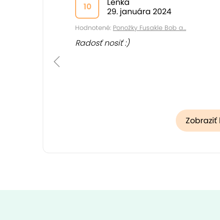
Lenka
10
29. januára 2024
Hodnotené:
Ponožky Fusakle Bob a...
Radosť nosiť :)
Zobraziť