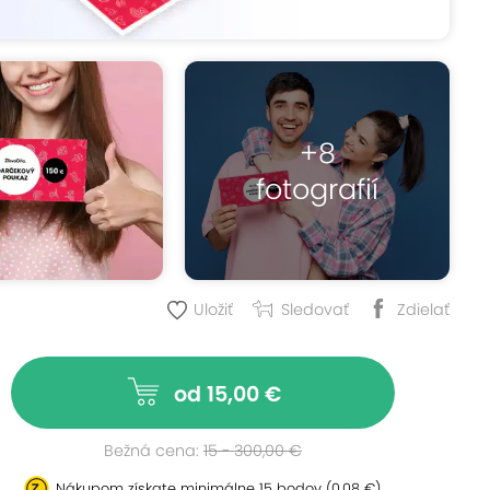
+8
fotografií
Uložiť
Sledovať
Zdielať
od 15,00 €
Bežná cena:
15 - 300,00 €
Nákupom získate minimálne
15 bodov
(0,08 €)