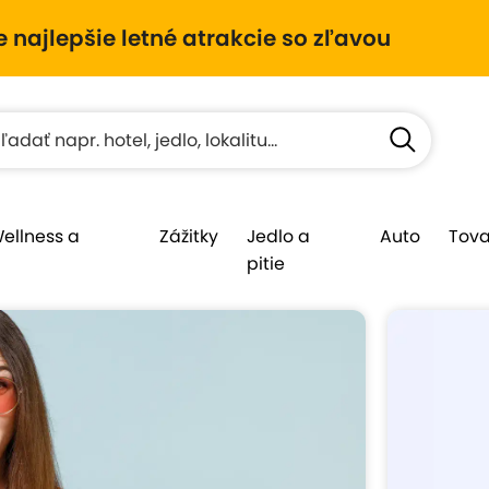
e najlepšie letné atrakcie so zľavou
Wellness a
Zážitky
Jedlo a
Auto
Tova
pitie