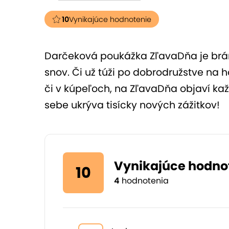
10
Vynikajúce hodnotenie
Darčeková poukážka ZľavaDňa je bráno
snov. Či už túži po dobrodružstve na
či v kúpeľoch, na ZľavaDňa objaví ka
sebe ukrýva tisícky nových zážitkov!
Vynikajúce hodno
10
4
hodnotenia