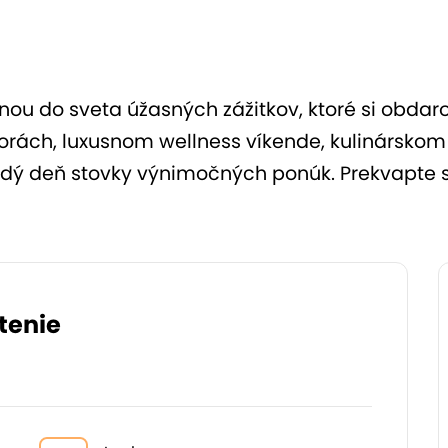
u do sveta úžasných zážitkov, ktoré si obdar
 horách, luxusnom wellness víkende, kulinársko
ždý deň stovky výnimočných ponúk. Prekvapte s
tenie