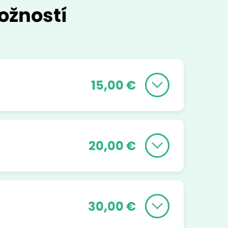
ožností
15,00 €
20,00 €
30,00 €