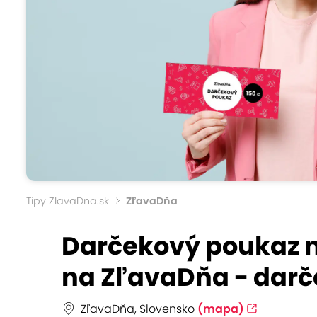
Tipy ZlavaDna.sk
ZľavaDňa
Darčekový poukaz 
na ZľavaDňa - darče
ZľavaDňa, Slovensko
(mapa)