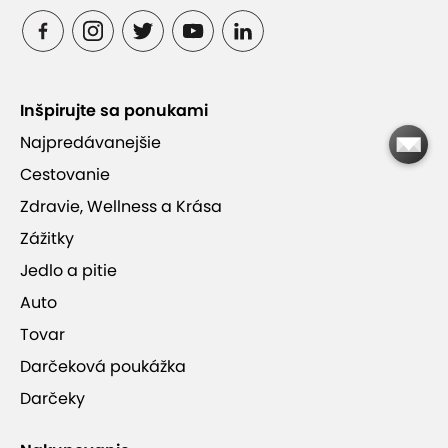
Penzión Mlynárka
Inšpirujte sa ponukami
dostupnosť bez auta
raňajky
polpenzia
Najpredávanejšie
Cestovanie
Zdravie, Wellness a Krása
Zážitky
Jedlo a pitie
Auto
Tovar
Darčeková poukážka
Darčeky
+11