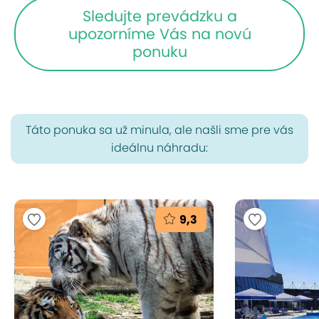
Sledujte prevádzku a
upozorníme Vás na novú
ponuku
Táto ponuka sa už minula, ale našli sme pre vás
ideálnu náhradu:
9,3