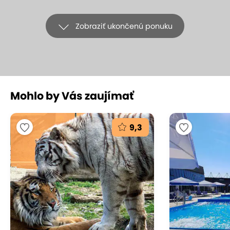
Zobraziť ukončenú ponuku
+9
Mohlo by Vás zaujímať
Penzión Mlynárka s tradičnou
kuchyňou a zľavou do kúpeľov
9,3
Aphrodite
Penzión Mlynárka, Rajecké Teplice
(mapa)
U Mlynárky to priam srší tradíciami – od poctivej
slovenskej kuchyne cez štýlové drevené zariadenie
až po nekonečné možnosti turistiky v nádhernej
prírode. Presvedčte sa, že aj naša malá krajina má