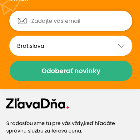
Prečo si vybrať túto ponuku
Rodinný penzión priamo v Rajeckých Tepliciach
10 % zľava do kúpeľného domu Afrodita (200
Odoberať novinky
m)
Tradičné ľudové jedlá slovenskej kuchyne
100 m od autobusovej a vlakovej zastávky
S radosťou sme tu pre vás vždy,
keď hľadáte
správnu službu za férovú cenu.