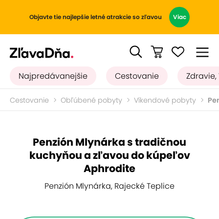
Objavte tie najlepšie letné atrakcie so zľavou
Viac
Najpredávanejšie
Cestovanie
Zdravie,
Cestovanie
Obľúbené pobyty
Víkendové pobyty
Pe
Penzión Mlynárka s tradičnou
kuchyňou a zľavou do kúpeľov
Aphrodite
Penzión Mlynárka, Rajecké Teplice