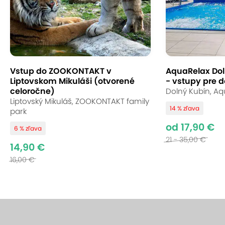
Vstup do ZOOKONTAKT v
AquaRelax Dol
Liptovskom Mikuláši (otvorené
- vstupy pre d
celoročne)
Dolný Kubín, Aq
Liptovský Mikuláš, ZOOKONTAKT family
14 % zľava
park
od 17,90 €
6 % zľava
21 - 35,00 €
14,90 €
16,00 €