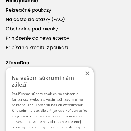
Nakupovanie
Rekreačné poukazy
Najčastejšie otázky (FAQ)
Penzión Mlynárka
je útulné rodinné ubytovanie
Obchodné podmienky
situované priamo v kúpeľnom mestečku Rajecké
Teplice. Vďaka výbornej polohe
sa nachádza len
Prihlásenie do newsletterov
pár krokov od autobusovej aj vlakovej stanice a
Pripísanie kreditu z poukazu
zároveň v pešej dostupnosti od centra mesta
.
Penzión je ideálnou voľbou pre hostí, ktorí hľadajú
ZľavaDňa
pokojné prostredie v kombinácii s jednoduchým
×
Náš príbeh
prístupom k hlavným atrakciám regiónu.
Na vašom súkromí nám
Kontakt
záleží
Ubytovanie
Kariéra
Používame súbory cookies na zaistenie
Zobraziť viac
Blog
funkčnosti webu a s vaším súhlasom aj na
personalizáciu obsahu našich webstránok.
Ubytovanie v penzióne je zariadené v štýlovom
Pre médiá
Kliknutím na tlačidlo „Prijať všetko“ súhlasíte
rustikálnom duchu, ktorý podčiarkuje jeho tradičný
s využívaním cookies a predaním údajov o
Pre partnerov
Kontakt
správaní na webe na zobrazenie cielenej
charakter. Každá izba disponuje vlastnou kúpeľňou
reklamy na sociálnych sieťach, reklamných
so sprchovacím kútom a toaletou, televíziou a