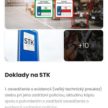
+10
Doklady na STK
1. osvedčenie o evidencii (veľký technický preukaz)
alebo pri jeho zadržaní políciou, aktuálnu kópiu
spolu s potvrdením o zadržaní osvedčenia o
evidencii vydaným políciou