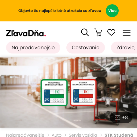
Objavte tie najlepšie letné atrakcie so zľavou
Viac
Najpredávanejšie
Cestovanie
Zdravie,
+8
Najpredávanejšie
Auto
Servis vozidla
STK Studená