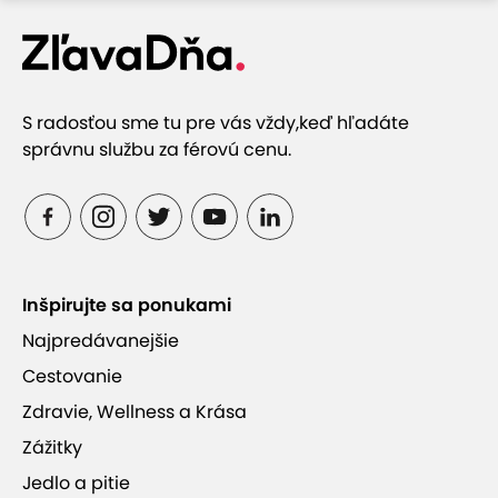
konkurenčných výhod spoločnosti je aj lokalizácia,
ktorá umožňuje dobrý prístup z diaľnice.
S radosťou sme tu pre vás vždy,
keď hľadáte
správnu službu za férovú cenu.
Inšpirujte sa ponukami
Najpredávanejšie
Cestovanie
Zdravie, Wellness a Krása
Zážitky
Jedlo a pitie