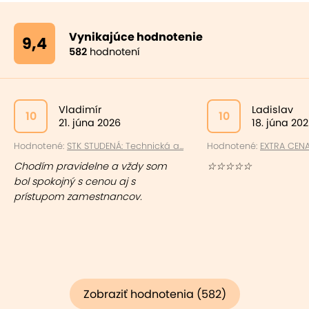
Vynikajúce hodnotenie
9,4
582
hodnotení
Vladimír
Ladislav
10
10
21. júna 2026
18. júna 20
Hodnotené:
STK STUDENÁ: Technická a...
Hodnotené:
EXTRA CENA:
Chodím pravidelne a vždy som
☆☆☆☆☆
bol spokojný s cenou aj s
prístupom zamestnancov.
Zobraziť hodnotenia (582)