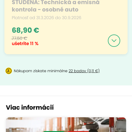
STUDENÁ: Technická a emisná
kontrola - osobné auto
Platnosť od 31.3.2026 do 30.9.2026
68,90 €
77,50 €
ušetríte
11 %
Nákupom získate minimálne
22 bodov (0,11 €)
Viac informácií