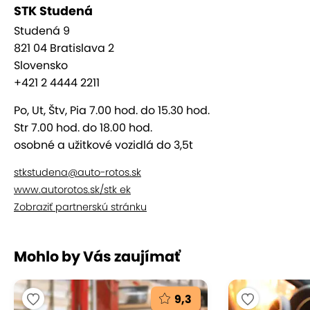
STK Studená
skontrolujte funkčnosť znižovania predných
Studená 9
svetlometov,
821 04 Bratislava 2
kontrola bŕzd,
Slovensko
kontrola prednej nápravy a riadenia,
+421 2 4444 2211
kontrola pneumatík (predpísaná hĺbka
Po, Ut, Štv, Pia 7.00 hod. do 15.30 hod.
dezénu je pre letné pneumatiky min. 1,6 mm
Str 7.00 hod. do 18.00 hod.
a pre zimné min. 3 mm), rozmer pneumatík
osobné a užitkové vozidlá do 3,5t
musí byť taký ako je zapísané v osvedčenie o
evidencii vozidla
stkstudena@auto-rotos.sk
zasklenie vozidla (prasknuté predné sklo, na
www.autorotos.sk/stk ek
prednom skle a predných bočných sklách
Zobraziť partnerskú stránku
nesmú byť umiestnené fólie).
Tu sa totiž chyby zistené pri technických kontrolách
Mohlo by Vás zaujímať
prejavujú najčastejšie.
9,3