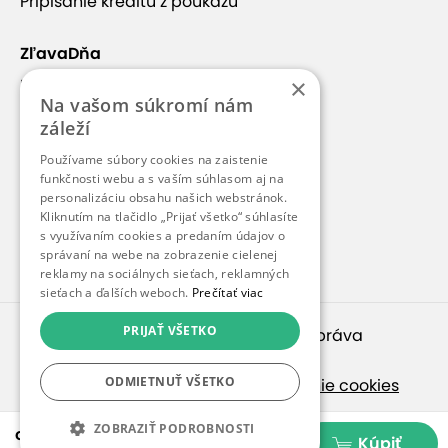
Pripísanie kreditu z poukazu
ZľavaDňa
×
Náš príbeh
Na vašom súkromí nám
Kontakt
záleží
Kariéra
Používame súbory cookies na zaistenie
funkčnosti webu a s vaším súhlasom aj na
Blog
personalizáciu obsahu našich webstránok.
Pre médiá
Kliknutím na tlačidlo „Prijať všetko“ súhlasíte
s využívaním cookies a predaním údajov o
Pre partnerov
správaní na webe na zobrazenie cielenej
reklamy na sociálnych sieťach, reklamných
sieťach a ďalších weboch.
Prečítať viac
PRIJAŤ VŠETKO
© 2010 – 2026
inspirago s. r. o.
. Všetky práva
vyhradené.
ODMIETNUŤ VŠETKO
Ochrana osobných údajov
|
Nastavenie cookies
Ak hľadáte ponuky v češtine, pozrite sa na
ZOBRAZIŤ PODROBNOSTI
od 29,90 €
Kúpiť
SlevaDne.cz
.