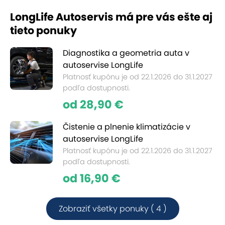
LongLife Autoservis má pre vás ešte aj
tieto ponuky
Diagnostika a geometria auta v
autoservise LongLife
Platnosť kupónu je od 22.1.2026 do 31.1.2027
podľa dostupnosti.
od 28,90 €
Čistenie a plnenie klimatizácie v
autoservise LongLife
Platnosť kupónu je od 22.1.2026 do 31.1.2027
podľa dostupnosti.
od 16,90 €
Zobraziť všetky ponuky ( 4 )