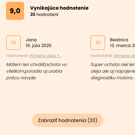
Vynikajúce hodnotenie
9,0
20
hodnotení
Jana
Beatrica
10
10
19. júla 2025
13. marca 
Hodnotené:
Výmena oleja +...
Hodnotené:
Výmena olej
Môžem len chváliť,ochota vo
Super ochota niel l
všetkom,poradia aj urobia
oleja ale aj napojeni
prácu navyše
diagnostiku motora .......
Zobraziť hodnotenia (20)