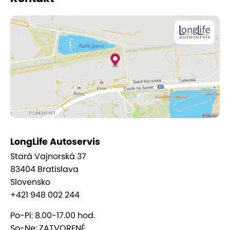
zabezpečiť najvyššiu možnú kvalitu servisu, pretože
spokojnosť zákazníkov je pre nich najdôležitejšia.
Príďte a presvedčte sa na vlastné oči o
profesionalite, spoľahlivosti a zodpovednom
prístupe. Vaše auto si totiž zaslúži len to najlepšie!
LongLife Autoservis
Stará Vajnorská 37
83404 Bratislava
Slovensko
+421 948 002 244
Po-Pi: 8.00-17.00 hod.
So-Ne: ZATVORENÉ