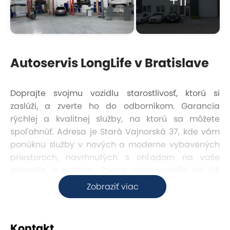
+11
Autoservis LongLife v Bratislave
Doprajte svojmu vozidlu starostlivosť, ktorú si
zaslúži, a zverte ho do odborníkom. Garancia
rýchlej a kvalitnej služby, na ktorú sa môžete
spoľahnúť. Adresa je Stará Vajnorská 37, kde vám
ponúknu služby v nových a moderne vybavených
priestoroch, navrhnutých s ohľadom na vaše
pohodlie a potreby. Zverte svoje vozidlo do rúk
skúseného a zanieteného tímu, ktorý pracuje s
Zobraziť viac
láskou a odborným prístupom.
Prioritou autoservisu je splniť očakávania a
Kontakt