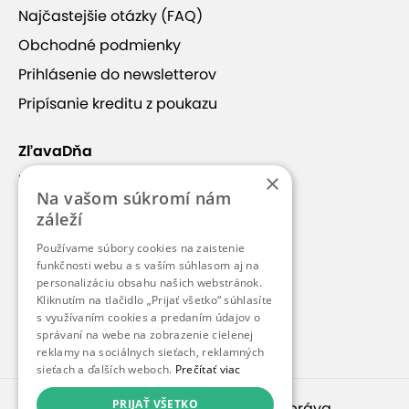
Najčastejšie otázky (FAQ)
Obchodné podmienky
Prihlásenie do newsletterov
Pripísanie kreditu z poukazu
ZľavaDňa
×
Náš príbeh
Na vašom súkromí nám
Kontakt
záleží
Kariéra
Používame súbory cookies na zaistenie
funkčnosti webu a s vaším súhlasom aj na
Blog
personalizáciu obsahu našich webstránok.
Pre médiá
Kliknutím na tlačidlo „Prijať všetko“ súhlasíte
s využívaním cookies a predaním údajov o
Pre partnerov
správaní na webe na zobrazenie cielenej
reklamy na sociálnych sieťach, reklamných
sieťach a ďalších weboch.
Prečítať viac
PRIJAŤ VŠETKO
© 2010 – 2026
inspirago s. r. o.
. Všetky práva