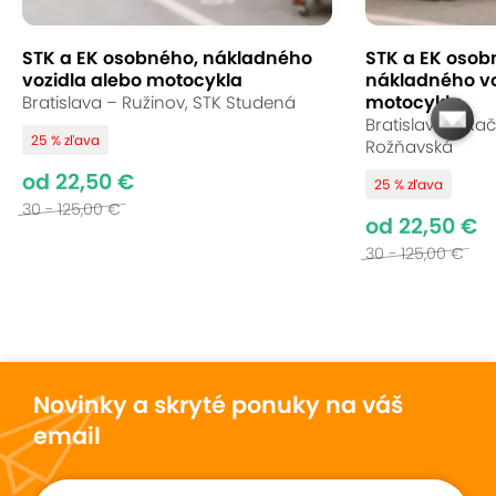
STK a EK osobného, nákladného
STK a EK osob
vozidla alebo motocykla
nákladného vo
motocykla
Bratislava – Ružinov, STK Studená
Bratislava – Rač
25 % zľava
Rožňavská
od 22,50 €
25 % zľava
30 - 125,00 €
od 22,50 €
30 - 125,00 €
Novinky a skryté ponuky na váš
email