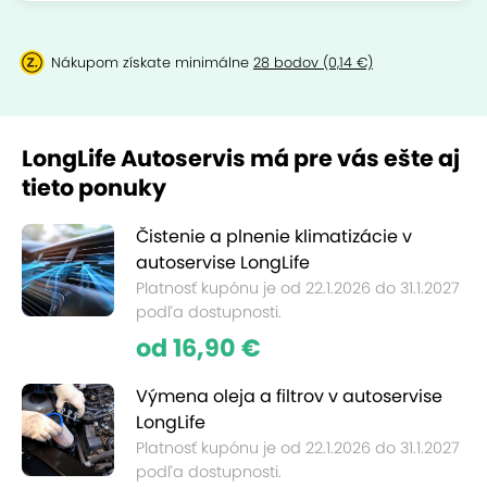
Nákupom získate minimálne
28 bodov (0,14 €)
LongLife Autoservis má pre vás ešte aj
tieto ponuky
Čistenie a plnenie klimatizácie v
autoservise LongLife
Platnosť kupónu je od 22.1.2026 do 31.1.2027
podľa dostupnosti.
od 16,90 €
Výmena oleja a filtrov v autoservise
LongLife
Platnosť kupónu je od 22.1.2026 do 31.1.2027
podľa dostupnosti.