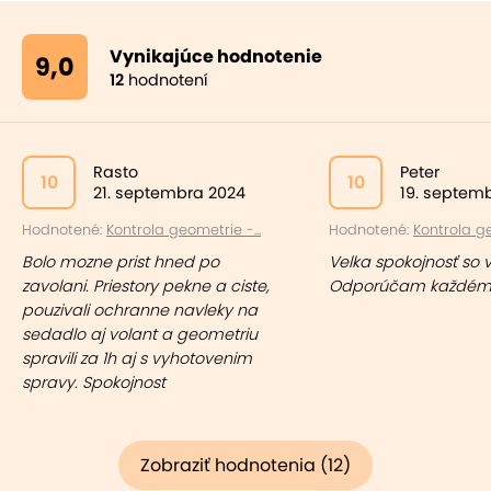
Vynikajúce hodnotenie
9,0
12
hodnotení
Rasto
Peter
10
10
21. septembra 2024
19. septem
Hodnotené:
Kontrola geometrie -...
Hodnotené:
Kontrola ge
Bolo mozne prist hned po
Velka spokojnosť so 
zavolani. Priestory pekne a ciste,
Odporúčam každém
pouzivali ochranne navleky na
sedadlo aj volant a geometriu
spravili za 1h aj s vyhotovenim
spravy. Spokojnost
Zobraziť hodnotenia (12)