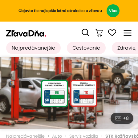
Objavte tie najlepšie letné atrakcie so zľavou
Viac
Najpredávanejšie
Cestovanie
Zdravie,
+8
Najpredávanejšie
Auto
Servis vozidla
STK Rožňavsk