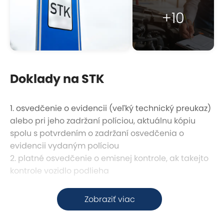
+10
Doklady na STK
1. osvedčenie o evidencii (veľký technický preukaz)
alebo pri jeho zadržaní políciou, aktuálnu kópiu
spolu s potvrdením o zadržaní osvedčenia o
evidencii vydaným políciou
2. platné osvedčenie o emisnej kontrole, ak takejto
kontrole vozidlo podlieha
Odporúčanie pred kontrolou
Zobraziť viac