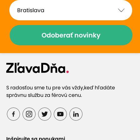
Odoberať novinky
S radosťou sme tu pre vás vždy,
keď hľadáte
správnu službu za férovú cenu.
Inšpirujte sa ponukami