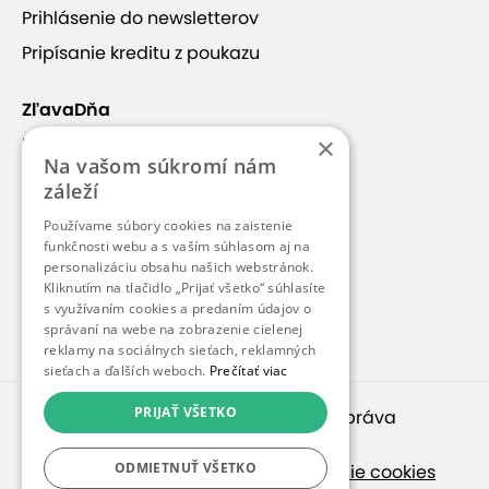
Prihlásenie do newsletterov
Pripísanie kreditu z poukazu
ZľavaDňa
×
Náš príbeh
Na vašom súkromí nám
Kontakt
záleží
Kariéra
Používame súbory cookies na zaistenie
funkčnosti webu a s vaším súhlasom aj na
Blog
personalizáciu obsahu našich webstránok.
Pre médiá
Kliknutím na tlačidlo „Prijať všetko“ súhlasíte
s využívaním cookies a predaním údajov o
Pre partnerov
správaní na webe na zobrazenie cielenej
reklamy na sociálnych sieťach, reklamných
sieťach a ďalších weboch.
Prečítať viac
PRIJAŤ VŠETKO
© 2010 – 2026
inspirago s. r. o.
. Všetky práva
vyhradené.
ODMIETNUŤ VŠETKO
Ochrana osobných údajov
|
Nastavenie cookies