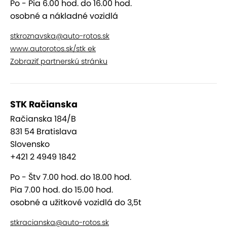
Po - Pia 6.00 hod. do 16.00 hod.
dezénu je pre letné pneumatiky min. 1,6 mm
osobné a nákladné vozidlá
a pre zimné min. 3 mm), rozmer pneumatík
musí byť taký ako je zapísané v osvedčenie o
stkroznavska@auto-rotos.sk
evidencii vozidla
www.autorotos.sk/stk ek
zasklenie vozidla (prasknuté predné sklo, na
Zobraziť partnerskú stránku
prednom skle a predných bočných sklách
nesmú byť umiestnené fólie).
STK Račianska
Tu sa totiž chyby zistené pri technických kontrolách
Račianska 184/B
prejavujú najčastejšie.
831 54 Bratislava
Slovensko
Doklady
+421 2 4949 1842
Po - Štv 7.00 hod. do 18.00 hod.
Prevádzkovateľ vozidla alebo vodič vozidla
Pia 7.00 hod. do 15.00 hod.
predkladá na vykonanie emisnej kontroly:
osobné a užitkové vozidlá do 3,5t
osvedčenie o evidencii alebo pri jeho
stkracianska@auto-rotos.sk