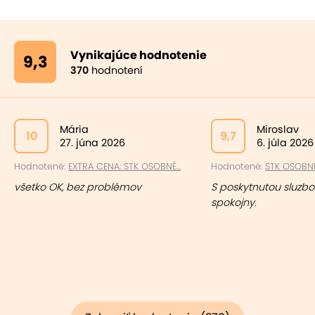
Vynikajúce hodnotenie
9,3
370
hodnotení
Mária
Miroslav
10
9,7
27. júna 2026
6. júla 2026
Hodnotené:
EXTRA CENA: STK OSOBNÉ...
Hodnotené:
STK OSOBNÉ 
všetko OK, bez problémov
S poskytnutou sluzb
spokojny.