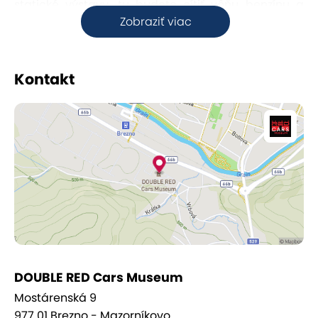
statické výstavy, tu budete cítiť vôňu benzínu a
Zobraziť viac
počuť rev motorov naživo.
Čakajú vás
exkluzívne autá, dychberúce drifty,
nekompromisné šprinty, kaskadérske kúsky a
Kontakt
osobnosti zo sveta motorizmu i šoubiznisu
.
Nezáleží na tom, či ste petrolhead alebo len
hľadáte poriadnu dávku vzrušenia – SLOVAK CAR
FESTIVAL bude zážitok, na ktorý tak ľahko
nezabudnete!
DOUBLE RED Cars Museum
Mostárenská 9
977 01 Brezno - Mazorníkovo