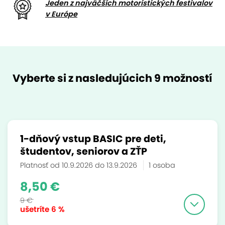
Jeden z najväčších motoristických festivalov
v Európe
Vyberte si z nasledujúcich 9 možností
1-dňový vstup BASIC pre deti,
študentov, seniorov a ZŤP
Platnosť od 10.9.2026 do 13.9.2026
1 osoba
8,50 €
9 €
ušetríte
6 %