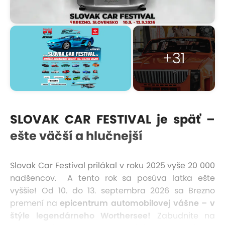
+31
SLOVAK CAR FESTIVAL je späť –
ešte väčší a hlučnejší
Slovak Car Festival prilákal v roku 2025 vyše 20 000
nadšencov. A tento rok sa posúva latka ešte
vyššie! Od 10. do 13. septembra 2026 sa Brezno
premení na
epicentrum automobilovej vášne – v
štýle legendárneho Worthersee!
Zabudnite na