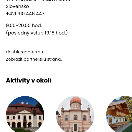
Slovensko
+421 910 446 447
9.00-20.00 hod.
(posledný vstup 19.15 hod.)
doubleredcars.eu
Zobraziť partnerskú stránku
Autoshow SCF sa bude konať na
4 hlavných
stanoviskách
:
Aktivity v okolí
Centrum mesta Brezno
- srdce festivalu,
premenené na krajinu zázrakov s
automobilovou tematikou, inšpirované
rakúskym Worthersee
Aréna Brezno
-
expozícia najvzácnejších exponátov
DOUBE RED CARS MUSEUM
a priľahlé