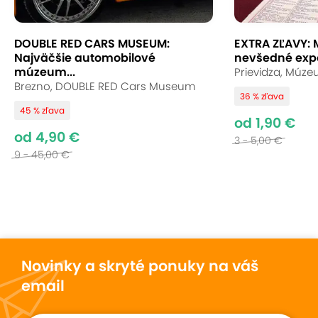
DOUBLE RED CARS MUSEUM:
EXTRA ZĽAVY:
Najväčšie automobilové
nevšedné expoz
múzeum...
Prievidza, Múze
Brezno, DOUBLE RED Cars Museum
36 % zľava
Preprava medzi stanoviskami
45 % zľava
od 1,90 €
od 4,90 €
3 - 5,00 €
Preprava návštevníkov SCF medzi jednotlivými
9 - 45,00 €
stanoviskami bude zabezpečená
bezplatne
mestskými vláčikmi
, ktoré budú nepretržite
premávať po trase festivalu.
Viac informácií nájdete na:
https://slovakcarfestival.com/
Novinky a skryté ponuky na váš
email