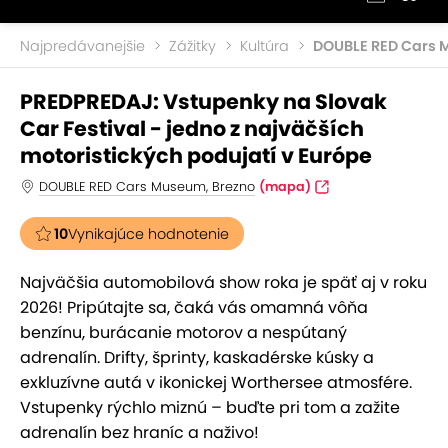
Najpredávanejšie
Zážitky
Kultúra
DOUBLE RED Cars
PREDPREDAJ: Vstupenky na Slovak
Car Festival - jedno z najväčších
motoristických podujatí v Európe
DOUBLE RED Cars Museum, Brezno
(mapa)
10
Vynikajúce hodnotenie
Najväčšia automobilová show roka je späť aj v roku
2026! Pripútajte sa, čaká vás omamná vôňa
benzínu, burácanie motorov a nespútaný
adrenalín. Drifty, šprinty, kaskadérske kúsky a
exkluzívne autá v ikonickej Worthersee atmosfére.
Vstupenky rýchlo miznú – buďte pri tom a zažite
adrenalín bez hraníc a naživo!