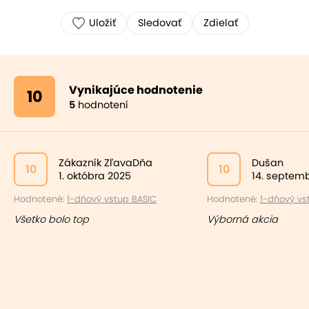
Uložiť
Sledovať
Zdielať
Vynikajúce hodnotenie
10
5
hodnotení
Zákazník ZľavaDňa
Dušan
10
10
1. októbra 2025
14. septem
Hodnotené:
1-dňový vstup BASIC
Hodnotené:
1-dňový vst
Všetko bolo top
Výborná akcia