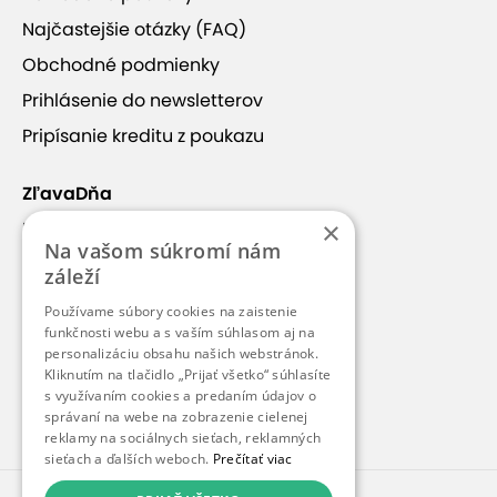
Najčastejšie otázky (FAQ)
Obchodné podmienky
Prihlásenie do newsletterov
Pripísanie kreditu z poukazu
ZľavaDňa
×
Náš príbeh
Na vašom súkromí nám
Kontakt
záleží
Kariéra
Používame súbory cookies na zaistenie
funkčnosti webu a s vaším súhlasom aj na
Blog
personalizáciu obsahu našich webstránok.
Pre médiá
Kliknutím na tlačidlo „Prijať všetko“ súhlasíte
s využívaním cookies a predaním údajov o
Pre partnerov
správaní na webe na zobrazenie cielenej
reklamy na sociálnych sieťach, reklamných
sieťach a ďalších weboch.
Prečítať viac