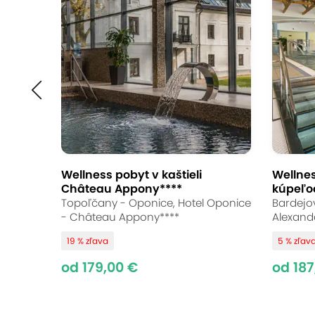
Wellness pobyt v kaštieli
Wellne
Château Appony****
kúpeľo
Topoľčany - Oponice, Hotel Oponice
Bardejov
- Château Appony****
Alexand
19 % zľava
5 % zľav
od 179,00 €
od 187