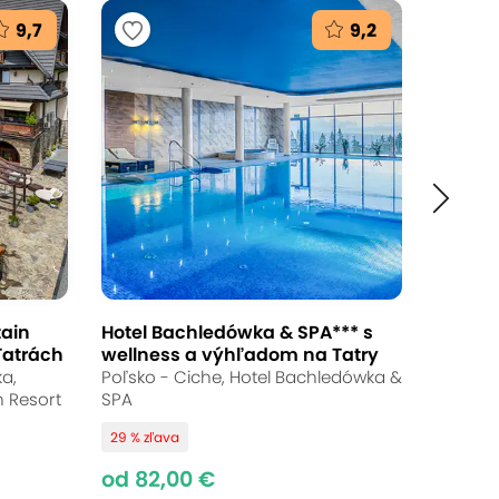
9,7
9,2
Ukončené
od 69,50 €
Až 22 % zľava
Bežná cena:
1 - 520,50 €
tain
Hotel Bachledówka & SPA*** s
Tatrách
wellness a výhľadom na Tatry
A vám k tomu všetkému navyše ponúkne
a,
Poľsko - Ciche, Hotel Bachledówka &
n Resort
SPA
e Gubałówky v Zakopanom má
29 % zľava
ellness s bazénom, jacuzzi a
od 82,00 €