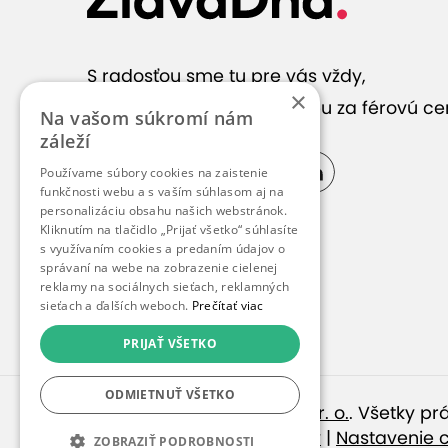
S radosťou sme tu pre vás vždy,
×
keď hľadáte správnu službu za férovú ce
Na vašom súkromí nám
záleží
Používame súbory cookies na zaistenie
funkčnosti webu a s vaším súhlasom aj na
personalizáciu obsahu našich webstránok.
Kliknutím na tlačidlo „Prijať všetko“ súhlasíte
Vypredané - TÝŽDEŇ: Pobyt pre 2 o
s využívaním cookies a predaním údajov o
správaní na webe na zobrazenie cielenej
Platnosť od 27.2.2026 do 31.7.2026
1-4 noci
reklamy na sociálnych sieťach, reklamných
sieťach a ďalších weboch.
Prečítať viac
PRIJAŤ VŠETKO
Vypredané - KEDYKOĽVEK: Pobyt pre
raňajkami
ODMIETNUŤ VŠETKO
© 2010 – 2026
inspirago s. r. o.
. Všetky p
Platnosť od 27.2.2026 do 31.7.2026
1-4 noci
Ochrana osobných údajov
|
Nastavenie 
ZOBRAZIŤ PODROBNOSTI