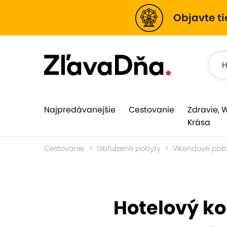
Objavte ti
Najpredávanejšie
Cestovanie
Zdravie, 
Krása
Cestovanie
Obľúbené pobyty
Víkendové pob
Hotelový k