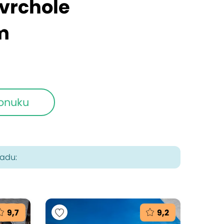
vrchole
m
ponuku
radu:
9,7
9,2