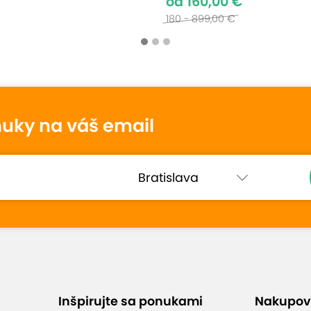
od 160,00 €
180 - 899,00 €
Prečo si vybrať túto ponu
a
Welcome drink na
nuky na váš email
privítanie
 nemá
u
ými
Raňajky alebo polpenzia
c než
673
Inšpirujte sa ponukami
Nakupov