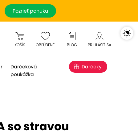
Pozrieť ponuku
KOŠÍK
OBĽÚBENÉ
BLOG
PRIHLÁSIŤ SA
r
Darčeková
Darčeky
poukážka
 so stravou