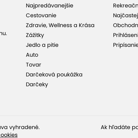
Najpredávanejšie
Rekreač
Cestovanie
Najčastej
Zdravie, Wellness a Krása
Obchodn
Ponuka je ukončená.
nu.
Zážitky
Prihlásen
Jedlo a pitie
Pripísani
Auto
Tovar
Darčeková poukážka
soby na 1 až 4 noci s raňajkami
2 osoby
raňajky
Darčeky
 2 osoby na 1 až 4 noci s
ráva vyhradené.
Ak hľadáte po
2 osoby
raňajky
cookies