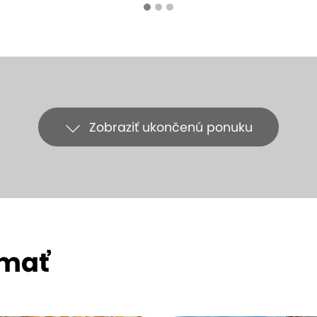
Zobraziť ukončenú ponuku
ímať