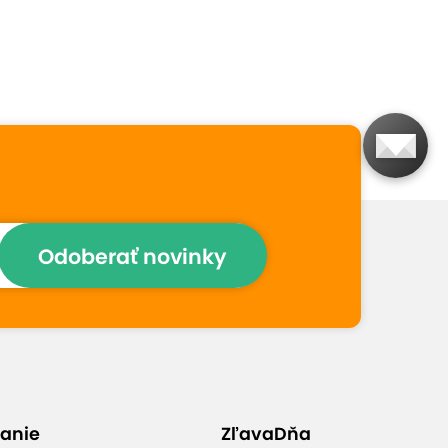
ku
Neobmedzený wellness
/bazén, sauny, vírivka/
Odoberať novinky
Vstup do aquaparku
Termy Zakopiański za
zvýhodnenú cenu
anie
ZľavaDňa