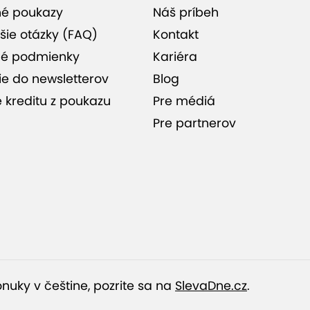
né poukazy
Náš príbeh
šie otázky (FAQ)
Kontakt
é podmienky
Kariéra
ie do newsletterov
Blog
e kreditu z poukazu
Pre médiá
Pre partnerov
od 89,50 €
od 99,50 €
nuky v češtine, pozrite sa na
SlevaDne.cz
.