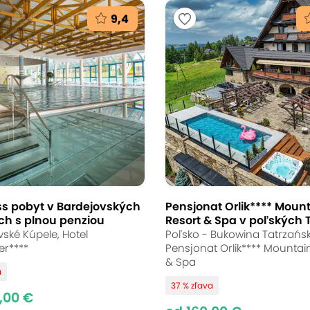
9,4
Rezydencja NOVA
medzeným wellness
wky v Zakopanom
 Zakopané
(mapa)
ss pobyt v Bardejovských
Pensjonat Orlik**** Moun
ch s plnou penziou
Resort & Spa v poľských 
vít alebo relaxu v bublinkách, Rezydencja NOV
ské Kúpele, Hotel
Poľsko - Bukowina Tatrzańsk
er****
Pensjonat Orlik**** Mountai
edinečný hotelový komplex priamo na vrchol
& Spa
a
ňajky či polpenziu a neobmedzený prístup do w
37 % zľava
,00 €
rodružstvo v srdci Tatier.