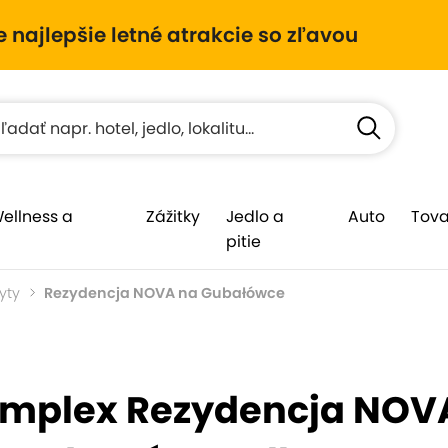
e najlepšie letné atrakcie so zľavou
Wellness a
Zážitky
Jedlo a
Auto
Tova
pitie
yty
Rezydencja NOVA na Gubałówce
omplex Rezydencja NOVA