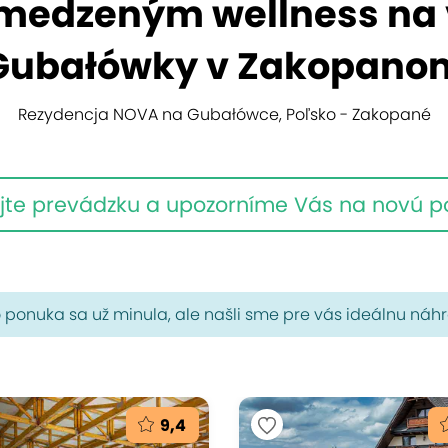
medzeným wellness na 
Gubałówky v Zakopano
Rezydencja NOVA na Gubałówce, Poľsko - Zakopané
jte prevádzku a upozorníme Vás na novú 
 ponuka sa už minula, ale našli sme pre vás ideálnu náh
9,4