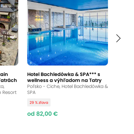
tain
Hotel Bachledówka & SPA*** s
Tatrách
wellness a výhľadom na Tatry
a,
Poľsko - Ciche, Hotel Bachledówka &
n Resort
SPA
29 % zľava
od 82,00 €