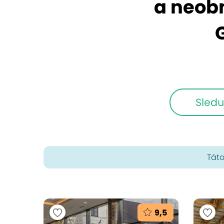
a neob
Sledu
Táto
9,5