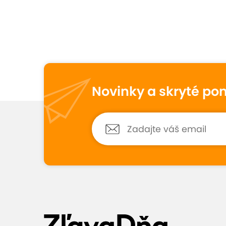
Novinka na ZľavaDň
Overený partner
Novinky a skryté po
Táto ponuka je u nás nová, preto zatiaľ
hodnotenia od zákazníkov. Osobne sme j
preverili a spolupracujeme iba s overen
partnermi a momentálne evidujeme via
295
hodnotení s priemerom 8,9.