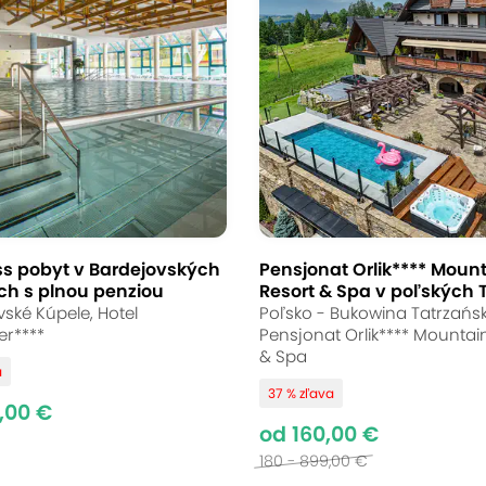
ss pobyt v Bardejovských
Pensjonat Orlik**** Moun
ch s plnou penziou
Resort & Spa v poľských 
ské Kúpele, Hotel
Poľsko - Bukowina Tatrzańsk
er****
Pensjonat Orlik**** Mountai
& Spa
a
37 % zľava
,00 €
od 160,00 €
180 - 899,00 €