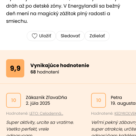
dráh až po detské zóny. V Energylandii sa bežný
deň mení na magický zážitok plný radosti a
smiechu.
Uložiť
Sledovať
Zdielať
Vynikajúce hodnotenie
9,9
68
hodnotení
Zákazník ZľavaDňa
Petra
10
10
2. júla 2025
19. augusta
Hodnotené:
LETO: Celodenná...
Hodnotené:
KEDYKOĽVEK
Super aktivity, urcite sa vratime.
Veľmi pekný zábavný
Vsetko perfekt, vrele
super atrakcie, určite
odporucam.
odporúčam každém