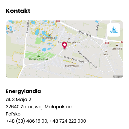
suvenírov je k dispozícii niekoľko špecializovaných
Kontakt
obchodov. V parku Energylandia sa nachádza aj
79
gastronomických prevádzok
, pričom každá
ponúka inú kuchyňu a špeciality.
Energylandia
al. 3 Maja 2
32640 Zator, woj. Małopolskie
Poľsko
+48 (33) 486 15 00, +48 724 222 000