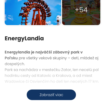
+54
EnergyLandia
Energylandia je najväčší zábavný park v
Poľsku
pre všetky vekové skupiny – deti, mládež aj
dospelých.
Park sa nachádza v mestečku Zator, len necelú pol
hodinku cesty od Katovíc a Krakova, a od miest
Wadowice či Osvienčim ho delí len necelých 17 km.
V parku nájdete
až 133 atrakcií
,
28 interaktívnych
Zobraziť viac
hier
,
9 divadelných scén
vrátane moderného
7D kina
a
Moya Planetária
. Pre milovníkov