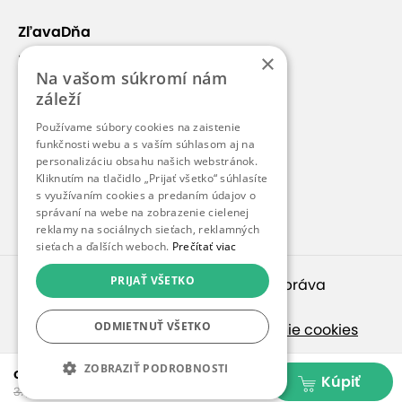
ZľavaDňa
×
Náš príbeh
Na vašom súkromí nám
Kontakt
Parkovanie
záleží
Kariéra
Používame súbory cookies na zaistenie
funkčnosti webu a s vaším súhlasom aj na
Blog
Nemusíte sa starať o vaše auto, pretože
parkoviská
personalizáciu obsahu našich webstránok.
sú obrovské a majú kapacitu viac ako 2500
Pre médiá
Kliknutím na tlačidlo „Prijať všetko“ súhlasíte
vozidiel. Dizajn vstupných brán je dobre
s využívaním cookies a predaním údajov o
Pre partnerov
správaní na webe na zobrazenie cielenej
premyslený s množstvom kás, ktoré sú vybavené
reklamy na sociálnych sieťach, reklamných
moderným systémom zabraňujúcim tvoreniu
sieťach a ďalších weboch.
Prečítať viac
dlhých radov. Špeciálne usporiadanie viac ako 7
PRIJAŤ VŠETKO
kilometrov chodníkov zaisťuje, že klienti majú ľahký
© 2010 – 2026
inspirago s. r. o.
. Všetky práva
prístup ku všetkým atrakciám v parku.
vyhradené.
ODMIETNUŤ VŠETKO
Ochrana osobných údajov
|
Nastavenie cookies
GPS: 49.997058 N, 19.412196 E
Ak hľadáte ponuky v češtine, pozrite sa na
ZOBRAZIŤ PODROBNOSTI
od 37,60 €
Kúpiť
SlevaDne.cz
.
37,60 - 132,00 €