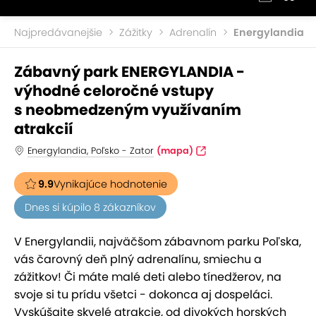
Najpredávanejšie
Zážitky
Adrenalín
Energylandia
Zábavný park ENERGYLANDIA -
výhodné celoročné vstupy
s neobmedzeným využívaním
atrakcií
Energylandia, Poľsko - Zator
(mapa)
9.9
Vynikajúce hodnotenie
Dnes si kúpilo 8 zákazníkov
V Energylandii, najväčšom zábavnom parku Poľska,
vás čarovný deň plný adrenalínu, smiechu a
zážitkov! Či máte malé deti alebo tínedžerov, na
svoje si tu prídu všetci - dokonca aj dospeláci.
Vyskúšajte skvelé atrakcie, od divokých horských