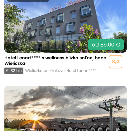
od 85,00 €
Hotel Lenart**** s wellness blízko soľnej bane
8,4
Wieliczka
61,82 km
Wieliczka pri Krakove, Hotel Lenart****