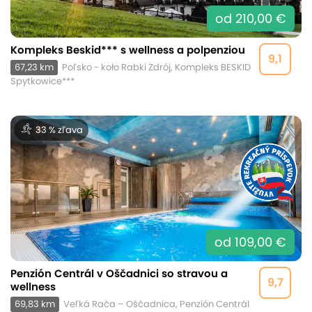
od 210,00 €
Kompleks Beskid*** s wellness a polpenziou
9,1
67,23 km
Poľsko - koło Rabki Zdrój, Kompleks BESKID
Spytkowice***
33 % zľava
od 109,00 €
Penzión Centrál v Oščadnici so stravou a
9,7
wellness
69,83 km
Veľká Rača – Oščadnica, Penzión Centrál