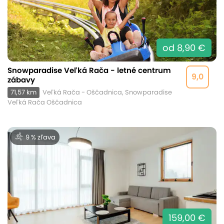
od 8,90 €
Snowparadise Veľká Rača - letné centrum
9,0
zábavy
71,57 km
Veľká Rača - Oščadnica, Snowparadise
Veľká Rača Oščadnica
9 % zľava
159,00 €