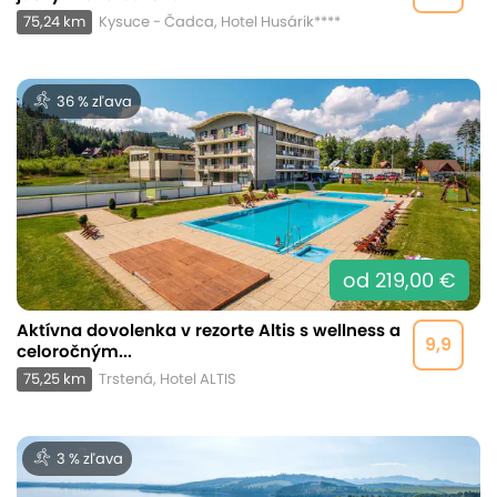
75,24 km
Kysuce - Čadca, Hotel Husárik****
36 % zľava
od 219,00 €
Aktívna dovolenka v rezorte Altis s wellness a
9,9
celoročným...
75,25 km
Trstená, Hotel ALTIS
3 % zľava