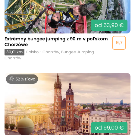
od 63,90 €
Extrémny bungee jumping z 90 m v poľskom
9,7
Chorzówe
30,01 km
Polsko - Chorzów, Bungee Jumping
Chorzów
52 % zľava
od 99,00 €