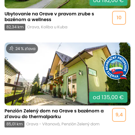
od 192,00 €
Ubytovanie na Orave v pravom zrube s
10
bazénom a wellness
82,34 km
Orava, Koliba u Kuba
24 % zľava
od 135,00 €
Penzión Zelený dom na Orave s bazénom a
9,4
zľavou do thermalparku
85,01 km
Orava - Vitanová, Penzión Zelený dom