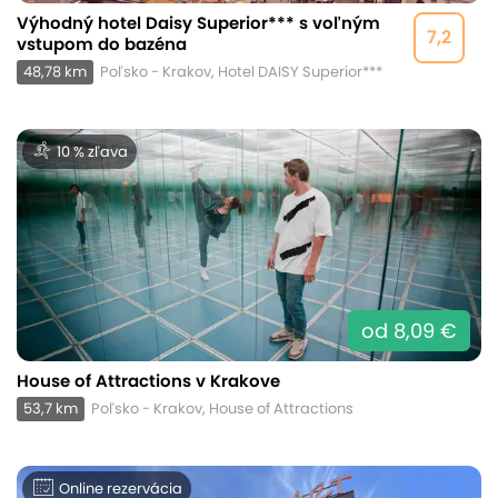
Výhodný hotel Daisy Superior*** s voľným
7,2
vstupom do bazéna
48,78 km
Poľsko - Krakov, Hotel DAISY Superior***
10 % zľava
od 8,09 €
House of Attractions v Krakove
53,7 km
Poľsko - Krakov, House of Attractions
Online rezervácia