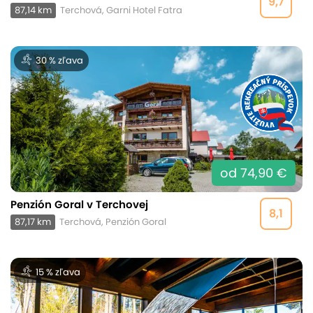
9,7
87,14 km
Terchová, Garni Hotel Fatra
30 % zľava
od 74,90 €
Penzión Goral v Terchovej
8,1
87,17 km
Terchová, Penzión Goral
15 % zľava