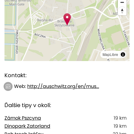
MapLibre
Kontakt:
Web:
http://auschwitz.org/en/mus...
Ďalšie tipy v okolí:
Zámok Pszcyna
19 km
Dinopark Zatorland
19 km