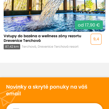
od 17,90 €
Vstupy do bazéna a wellness zóny rezortu
9,4
Drevenice Terchová
87,42 km
Terchová, Drevenice Terchová resort
Novinky a skryté ponuky na váš
email