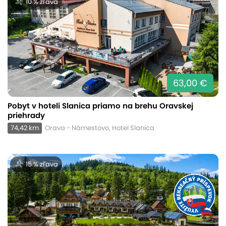
10 % zľava
63,00 €
Pobyt v hoteli Slanica priamo na brehu Oravskej
priehrady
74,42 km
Orava - Námestovo, Hotel Slanica
15 % zľava