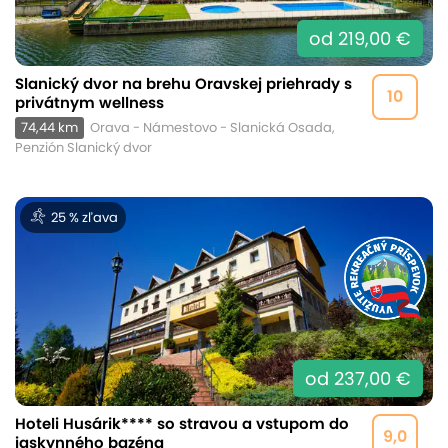
od 219,00 €
Slanický dvor na brehu Oravskej priehrady s
10
privátnym wellness
74,44 km
Orava - Námestovo - Slanická Osada,
Penzión Slanický dvor
25 % zľava
od 237,00 €
Hoteli Husárik**** so stravou a vstupom do
9,0
jaskynného bazéna