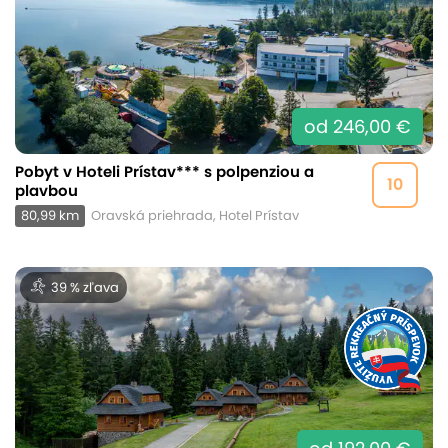
od 246,00 €
Pobyt v Hoteli Prístav*** s polpenziou a
10
plavbou
80,99 km
Oravská priehrada, Hotel Prístav
39 % zľava