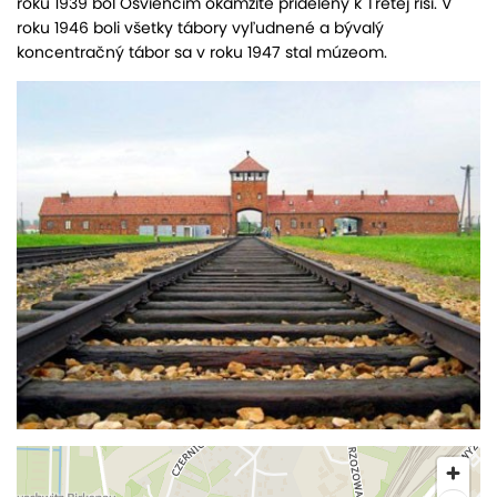
roku 1939 bol Osvienčim okamžite pridelený k Tretej ríši. V
roku 1946 boli všetky tábory vyľudnené a bývalý
koncentračný tábor sa v roku 1947 stal múzeom.