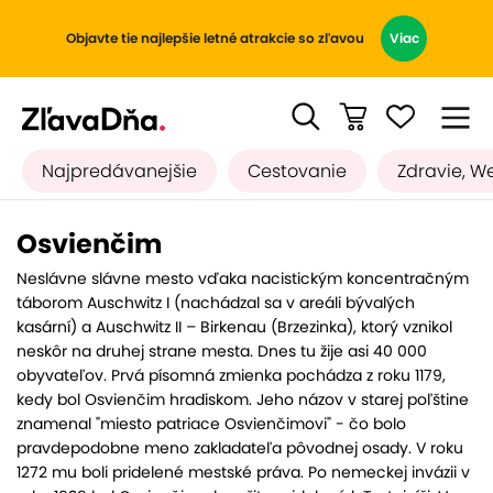
Objavte tie najlepšie letné atrakcie so zľavou
Viac
Najpredávanejšie
Cestovanie
Zdravie, W
Osvienčim
Neslávne slávne mesto vďaka nacistickým koncentračným
táborom Auschwitz I (nachádzal sa v areáli bývalých
kasární) a Auschwitz II – Birkenau (Brzezinka), ktorý vznikol
neskôr na druhej strane mesta. Dnes tu žije asi 40 000
obyvateľov. Prvá písomná zmienka pochádza z roku 1179,
kedy bol Osvienčim hradiskom. Jeho názov v starej poľštine
znamenal "miesto patriace Osvienčimovi" - čo bolo
pravdepodobne meno zakladateľa pôvodnej osady. V roku
1272 mu boli pridelené mestské práva. Po nemeckej invázii v