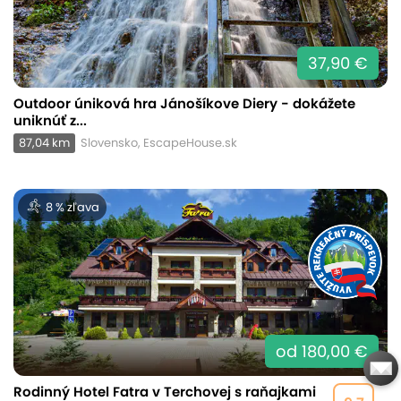
37,90 €
Outdoor úniková hra Jánošíkove Diery - dokážete
uniknúť z...
87,04 km
Slovensko, EscapeHouse.sk
8 % zľava
od 180,00 €
Rodinný Hotel Fatra v Terchovej s raňajkami