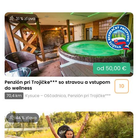
31 % zľava
od 50,00 €
Penzión pri Trojičke*** so stravou a vstupom
10
do wellness
70,4 km
Kysuce – Oščadnica, Penzión pri Trojičke***
44 % zľava