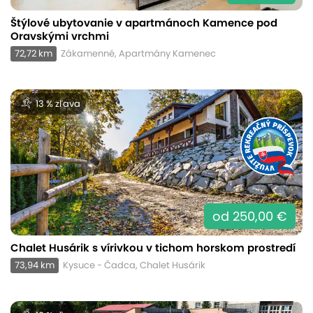
Štýlové ubytovanie v apartmánoch Kamence pod
Oravskými vrchmi
72,72 km
Zákamenné, Apartmány Kamenec
13 % zľava
od 250,00 €
Chalet Husárik s vírivkou v tichom horskom prostredí
73,94 km
Kysuce - Čadca, Chalet Husárik