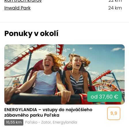
Roh troch kráľov
22 km
Inwald Park
24 km
Ponuky v okolí
od 37,60 €
ENERGYLANDIA – vstupy do najväčšieho
9,9
zábavného parku Poľska
16,55 km
Poľsko - Zator, Energylandia