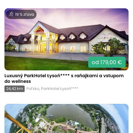
19 % zľava
od 179,00 €
Luxusný ParkHotel Łysoń**** s raňajkami a vstupom
do wellness
24,42 km
Poľsko, ParkHotel Łysoń****