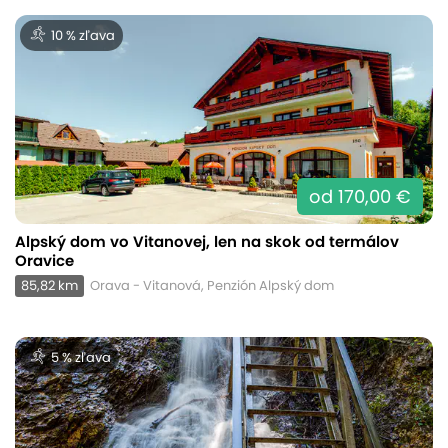
10 % zľava
od 170,00 €
Alpský dom vo Vitanovej, len na skok od termálov
Oravice
85,82 km
Orava - Vitanová, Penzión Alpský dom
5 % zľava