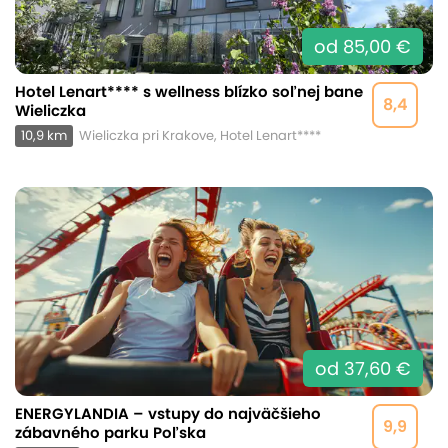
od 85,00 €
Hotel Lenart**** s wellness blízko soľnej bane
8,4
Wieliczka
10,9 km
Wieliczka pri Krakove, Hotel Lenart****
od 37,60 €
ENERGYLANDIA – vstupy do najväčšieho
9,9
zábavného parku Poľska