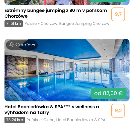
Extrémny bungee jumping z 90 m v poľskom
9,7
Chorzówe
71,51 km
Polsko - Chorzów, Bungee Jumping Chorzów
29 % zľava
od 82,00 €
Hotel Bachledówka & SPA*** s wellness a
9,2
výhľadom na Tatry
73,24 km
Poľsko - Ciche, Hotel Bachledówka & SPA