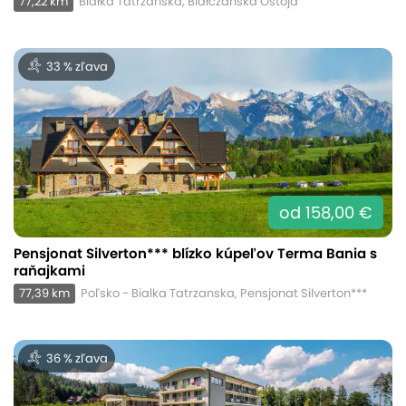
77,22 km
Białka Tatrzańska, Białczańska Ostoja
33 % zľava
od 158,00 €
Pensjonat Silverton*** blízko kúpeľov Terma Bania s
raňajkami
77,39 km
Poľsko - Bialka Tatrzanska, Pensjonat Silverton***
36 % zľava