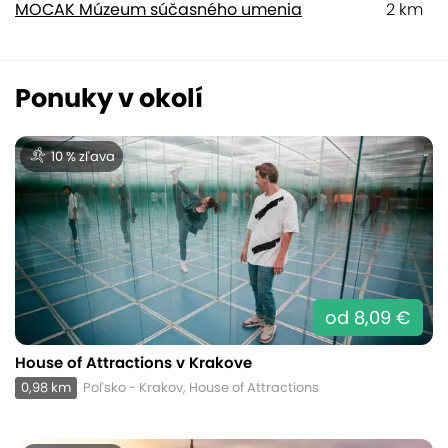
MOCAK Múzeum súčasného umenia
2 km
Ponuky v okolí
10 % zľava
od 8,09 €
House of Attractions v Krakove
0,98 km
Poľsko - Krakov, House of Attractions