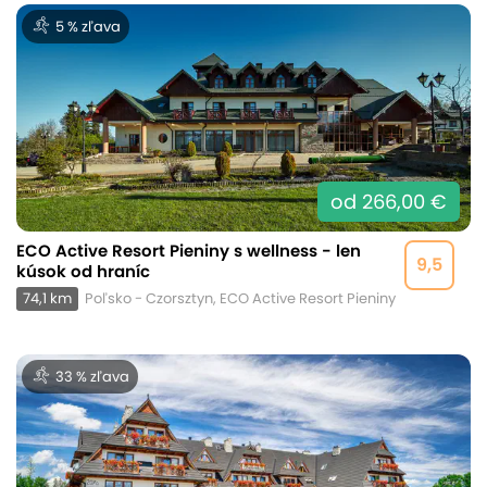
5 % zľava
od 266,00 €
ECO Active Resort Pieniny s wellness - len
9,5
kúsok od hraníc
74,1 km
Poľsko - Czorsztyn, ECO Active Resort Pieniny
33 % zľava