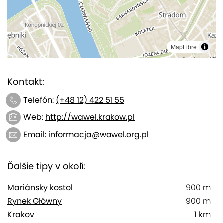
MapLibre
Kontakt:
Telefón:
(+48 12) 422 51 55
Web:
http://wawel.krakow.pl
Email:
informacja@wawel.org.pl
Ďalšie tipy v okolí:
Mariánsky kostol
900 m
Rynek Główny
900 m
Krakov
1 km