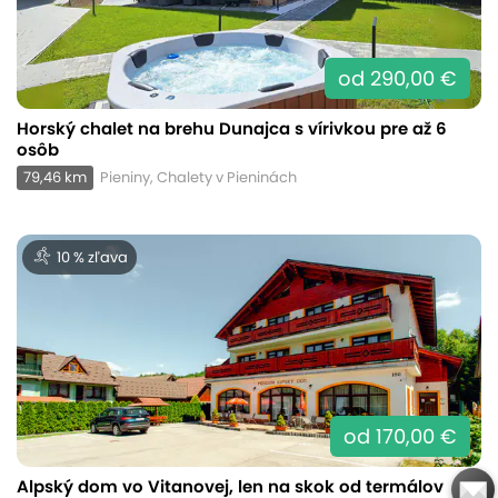
od 290,00 €
Horský chalet na brehu Dunajca s vírivkou pre až 6
osôb
79,46 km
Pieniny, Chalety v Pieninách
10 % zľava
od 170,00 €
Alpský dom vo Vitanovej, len na skok od termálov