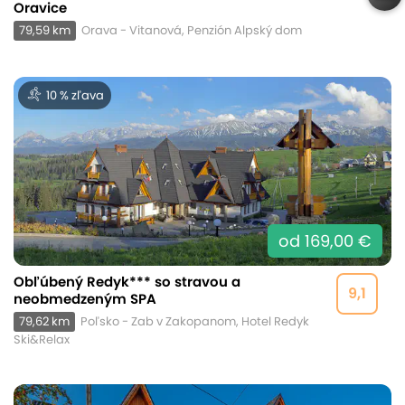
Oravice
79,59 km
Orava - Vitanová, Penzión Alpský dom
10 % zľava
od 169,00 €
Obľúbený Redyk*** so stravou a
9,1
neobmedzeným SPA
79,62 km
Poľsko - Zab v Zakopanom, Hotel Redyk
Ski&Relax