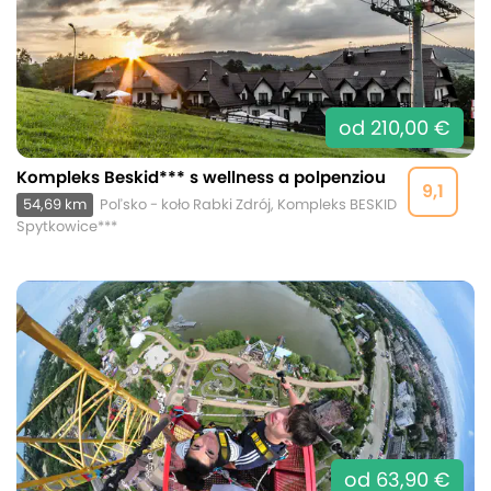
od 210,00 €
Kompleks Beskid*** s wellness a polpenziou
9,1
54,69 km
Poľsko - koło Rabki Zdrój, Kompleks BESKID
Spytkowice***
od 63,90 €