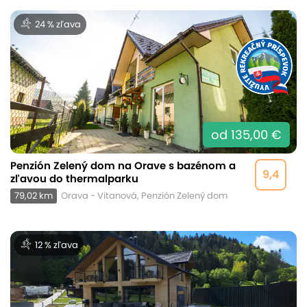
24 % zľava
od 135,00 €
Penzión Zelený dom na Orave s bazénom a
9,4
zľavou do thermalparku
79,02 km
Orava - Vitanová, Penzión Zelený dom
12 % zľava