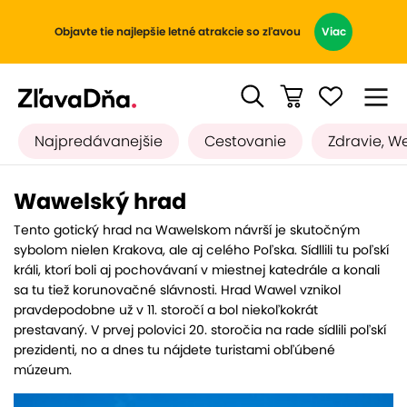
Objavte tie najlepšie letné atrakcie so zľavou
Viac
Najpredávanejšie
Cestovanie
Zdravie, W
Wawelský hrad
Tento gotický hrad na Wawelskom návrší je skutočným
sybolom nielen Krakova, ale aj celého Poľska. Sídllili tu poľskí
králi, ktorí boli aj pochovávaní v miestnej katedrále a konali
sa tu tiež korunovačné slávnosti. Hrad Wawel vznikol
pravdepodobne už v 11. storočí a bol niekoľkokrát
prestavaný. V prvej polovici 20. storočia na rade sídlili poľskí
prezidenti, no a dnes tu nájdete turistami obľúbené
múzeum.