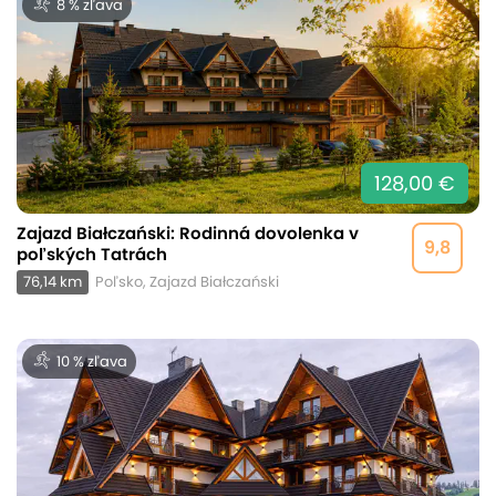
8 % zľava
128,00 €
Zajazd Białczański: Rodinná dovolenka v
9,8
poľských Tatrách
76,14 km
Poľsko, Zajazd Białczański
10 % zľava