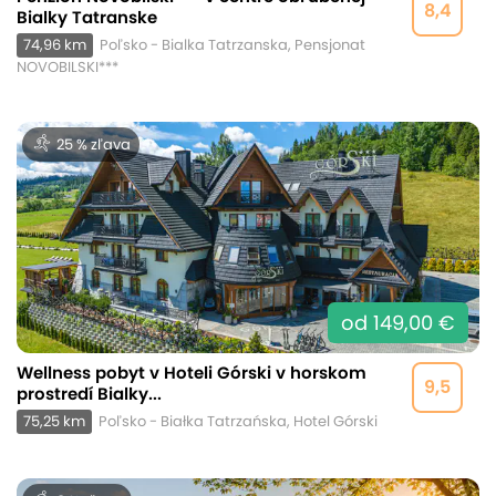
8,4
Bialky Tatranske
74,96 km
Poľsko - Bialka Tatrzanska, Pensjonat
NOVOBILSKI***
25 % zľava
od 149,00 €
Wellness pobyt v Hoteli Górski v horskom
9,5
prostredí Bialky...
75,25 km
Poľsko - Białka Tatrzańska, Hotel Górski