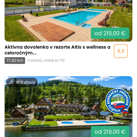
od 219,00 €
Aktívna dovolenka v rezorte Altis s wellness a
9,9
celoročným...
77,82 km
Trstená, Hotel ALTIS
15 % zľava
od 219,00 €