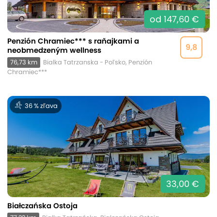
od 147,60 €
Penzión Chramiec*** s raňajkami a
9,8
neobmedzeným wellness
76,73 km
Bialka Tatrzanska - Poľsko, Penzión
Chramiec***
36 % zľava
33,00 €
Białczańska Ostoja