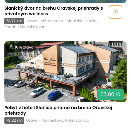
Slanický dvor na brehu Oravskej priehrady s
10
privátnym wellness
78,77 km
Orava - Námestovo - Slanická Osada,
Penzión Slanický dvor
10 % zľava
63,00 €
Pobyt v hoteli Slanica priamo na brehu Oravskej
priehrady
78,82 km
Orava - Námestovo, Hotel Slanica