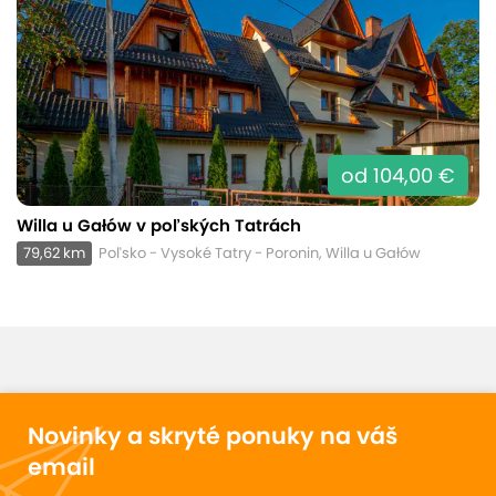
od 104,00 €
Willa u Gałów v poľských Tatrách
79,62 km
Poľsko - Vysoké Tatry - Poronin, Willa u Gałów
Novinky a skryté ponuky na váš
email