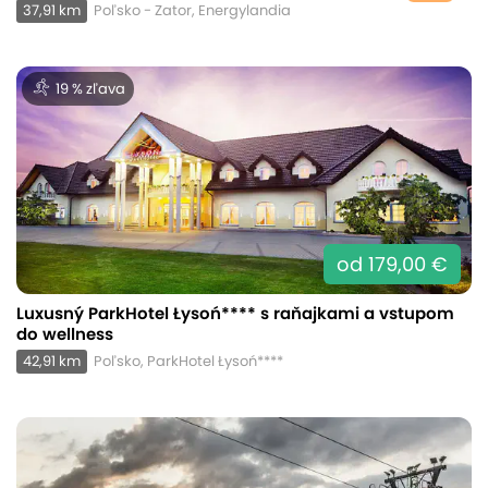
37,91 km
Poľsko - Zator, Energylandia
19 % zľava
od 179,00 €
Luxusný ParkHotel Łysoń**** s raňajkami a vstupom
do wellness
42,91 km
Poľsko, ParkHotel Łysoń****