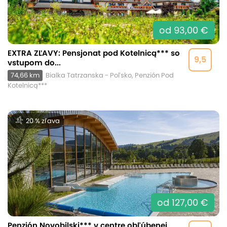
od 93,00 €
EXTRA ZĽAVY: Pensjonat pod Kotelnicą*** so
9,5
vstupom do...
74,66 km
Bialka Tatrzanska - Poľsko, Penzión Pod
Kotelnicą***
20 % zľava
od 127,00 €
Penzión Novobilski*** v centre obľúbenej