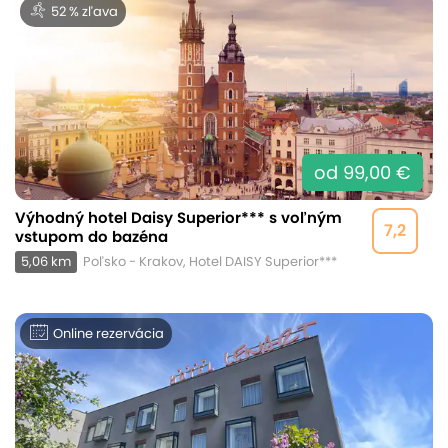
52 % zľava
od 99,00 €
Výhodný hotel Daisy Superior*** s voľným
7,2
vstupom do bazéna
5,06 km
Poľsko - Krakov, Hotel DAISY Superior***
Online rezervácia