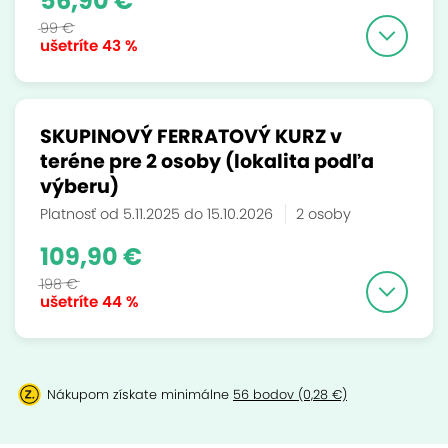
56,90 €
99 €
ušetríte
43 %
SKUPINOVÝ FERRATOVÝ KURZ v
teréne pre 2 osoby (lokalita podľa
výberu)
Platnosť od 5.11.2025 do 15.10.2026
2 osoby
109,90 €
198 €
ušetríte
44 %
Nákupom získate minimálne
56 bodov (0,28 €)