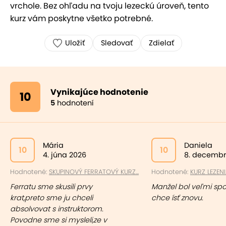
vrchole. Bez ohľadu na tvoju lezeckú úroveň, tento
kurz vám poskytne všetko potrebné.
Uložiť
Sledovať
Zdielať
Vynikajúce hodnotenie
10
5
hodnotení
Mária
Daniela
10
10
4. júna 2026
8. decembr
Hodnotené:
SKUPINOVÝ FERRATOVÝ KURZ...
Hodnotené:
KURZ LEZENIA
Ferratu sme skusili prvy
Manžel bol veľmi spo
krat,preto sme ju chceli
chce ísť znovu.
absolvovat s instruktorom.
Povodne sme si mysleli,ze v