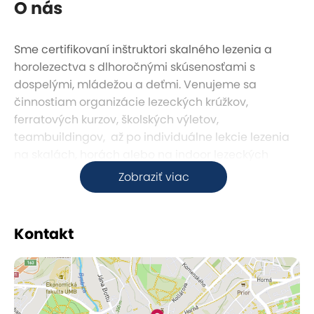
O nás
Sme certifikovaní inštruktori skalného lezenia a
horolezectva s dlhoročnými skúsenosťami s
dospelými, mládežou a deťmi. Venujeme sa
činnostiam organizácie lezeckých krúžkov,
ferratových kurzov, školských výletov,
teambuildingov, až po individuálne lekcie lezenia
na skalách, horách alebo na indoor lezeckých
stenách. Našich ferratových kurzov sa zúčastnilo už
Zobraziť viac
vyše
5000
spokojných zákazníkov.
Čo sú to ferraty
Kontakt
Ferraty predstavujú jedinečný spôsob, ako zažiť
skvelé horské dobrodružstvo. Zabezpečené
horolezecké
trasy, vybavené oceľovými lanami,