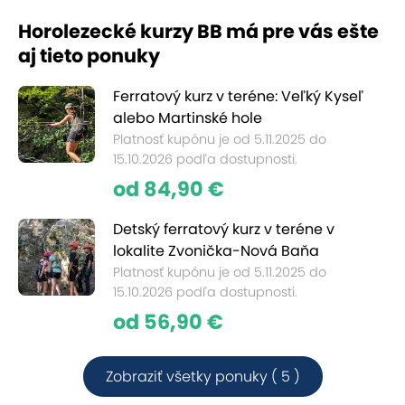
Horolezecké kurzy BB má pre vás ešte
aj tieto ponuky
Ferratový kurz v teréne: Veľký Kyseľ
alebo Martinské hole
Platnosť kupónu je od 5.11.2025 do
15.10.2026 podľa dostupnosti.
od 84,90 €
Detský ferratový kurz v teréne v
lokalite Zvonička-Nová Baňa
Platnosť kupónu je od 5.11.2025 do
15.10.2026 podľa dostupnosti.
od 56,90 €
Zobraziť všetky ponuky ( 5 )