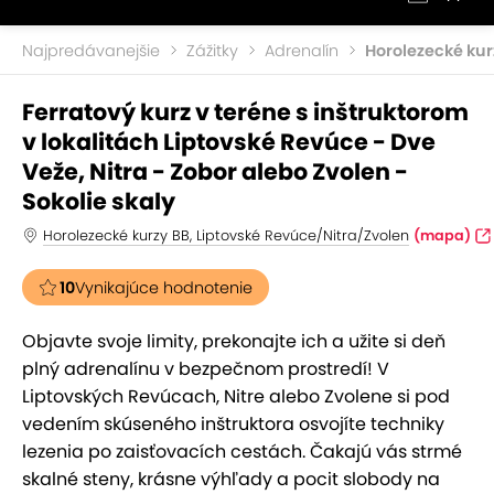
Najpredávanejšie
Zážitky
Adrenalín
Horolezecké kur
Ferratový kurz v teréne s inštruktorom
v lokalitách Liptovské Revúce - Dve
Veže, Nitra - Zobor alebo Zvolen -
Sokolie skaly
Horolezecké kurzy BB, Liptovské Revúce/Nitra/Zvolen
(mapa)
10
Vynikajúce hodnotenie
Objavte svoje limity, prekonajte ich a užite si deň
plný adrenalínu v bezpečnom prostredí! V
Liptovských Revúcach, Nitre alebo Zvolene si pod
vedením skúseného inštruktora osvojíte techniky
lezenia po zaisťovacích cestách. Čakajú vás strmé
skalné steny, krásne výhľady a pocit slobody na