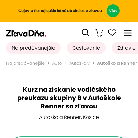
Objavte tie najlepšie letné atrakcie so zľavou
Viac
Najpredávanejšie
Cestovanie
Zdravie,
Najpredávanejšie
Auto
Autoškoly
Autoškola Renner
Kurz na získanie vodičského
preukazu skupiny B v Autoškole
Renner so zľavou
Autoškola Renner, Košice