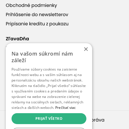
Obchodné podmienky
+17
Prihlásenie do newsletterov
Pripísanie kreditu z poukazu
ZľavaDňa
Ako sa prihlásiť?
×
Náš príbeh
Na vašom súkromí nám
Kontakt
záleží
Do autoškoly sa môžete prihlásiť telefonicky alebo
Kariéra
Používame súbory cookies na zaistenie
osobne. Prihlášku vo formáte A3 – ktorej súčasťou
Blog
funkčnosti webu a s vaším súhlasom aj na
je aj potvrdenie u lekára – obdržíte priamo na
personalizáciu obsahu našich webstránok.
Pre médiá
recepcii autoškoly, alebo sú kedykoľvek voľne
Kliknutím na tlačidlo „Prijať všetko“ súhlasíte
s využívaním cookies a predaním údajov o
prístupné pred vstupom do autoškoly.
Pre partnerov
správaní na webe na zobrazenie cielenej
reklamy na sociálnych sieťach, reklamných
Výcvik sa začína po uzavretí skupiny záujemcov o
sieťach a ďalších weboch.
Prečítať viac
vodičský preukaz v dohodnutých termínoch výuky
Zobraziť viac
PRIJAŤ VŠETKO
© 2010 – 2026
inspirago s. r. o.
. Všetky práva
(spravidla 2x týždenne po 3 vyuč. hodiny). Je
vyhradené.
potrebné odovzdať vyplnený formulár prihlášky do