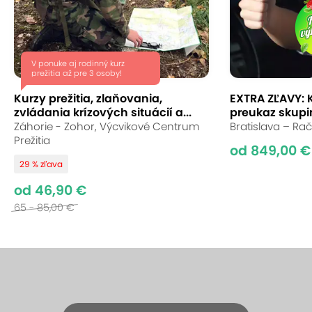
V ponuke aj rodinný kurz
prežitia až pre 3 osoby!
Kurzy prežitia, zlaňovania,
EXTRA ZĽAVY: 
zvládania krízových situácií a...
preukaz skupin
Záhorie - Zohor, Výcvikové Centrum
Bratislava – Rač
Prežitia
od 849,00 €
29 % zľava
od 46,90 €
65 - 85,00 €