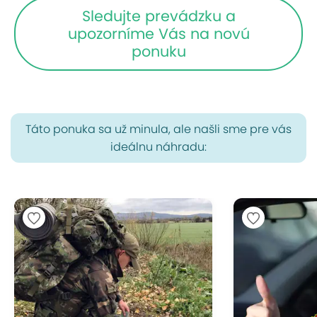
Sledujte prevádzku a
upozorníme Vás na novú
ponuku
Táto ponuka sa už minula, ale našli sme pre vás
ideálnu náhradu: