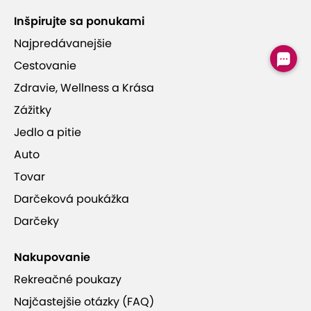
Jumbe
Inšpirujte sa ponukami
Najpredávanejšie
25 rokov skúseností
Cestovanie
Zdravie, Wellness a Krása
Zážitky
Jedlo a pitie
Viac informácií
Auto
Tovar
Darčeková poukážka
Darčeky
Nakupovanie
Rekreačné poukazy
Najčastejšie otázky (FAQ)