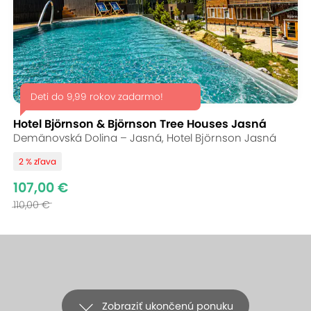
Deti do 9,99 rokov zadarmo!
Hotel Björnson & Björnson Tree Houses Jasná
Demänovská Dolina – Jasná, Hotel Björnson Jasná
2 % zľava
107,00 €
110,00 €
Zobraziť ukončenú ponuku