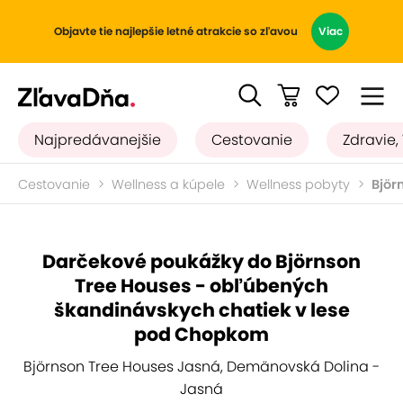
Objavte tie najlepšie letné atrakcie so zľavou
Viac
Najpredávanejšie
Cestovanie
Zdravie,
Cestovanie
Wellness a kúpele
Wellness pobyty
Björ
Darčekové poukážky do Björnson
Tree Houses - obľúbených
škandinávskych chatiek v lese
pod Chopkom
Björnson Tree Houses Jasná, Demänovská Dolina -
Jasná