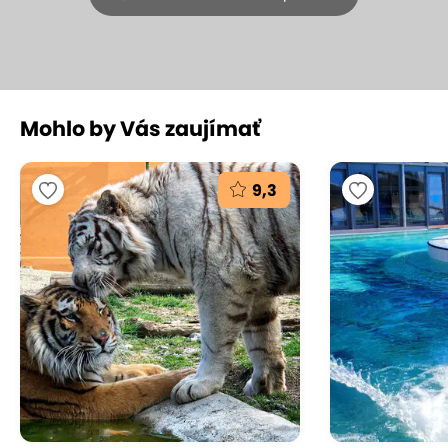
+26
Mohlo by Vás zaujímať
Darčekové poukážky do Björnson Tree
Houses - obľúbených
9,3
škandinávskych chatiek v lese
pod Chopkom
Björnson Tree Houses Jasná, Demänovská Dolina - Jasná
(mapa)
9.8
Vynikajúce hodnotenie
Unikátne chatky Björnson Tree Houses s
neobmedzeným wellness sú jedinečným zážitkom
pre každého, kto miluje pokoj v objatí dreveného