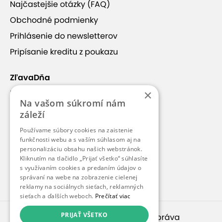
Najčastejšie otázky (FAQ)
Obchodné podmienky
Prihlásenie do newsletterov
Pripísanie kreditu z poukazu
ZľavaDňa
×
Náš príbeh
Na vašom súkromí nám
Kontakt
+28
záleží
Kariéra
Používame súbory cookies na zaistenie
Blog
funkčnosti webu a s vaším súhlasom aj na
personalizáciu obsahu našich webstránok.
Pre médiá
Kliknutím na tlačidlo „Prijať všetko“ súhlasíte
s využívaním cookies a predaním údajov o
Pre partnerov
Björnson TREE HOUSES
správaní na webe na zobrazenie cielenej
reklamy na sociálnych sieťach, reklamných
sieťach a ďalších weboch.
Prečítať viac
V lyžiarskom stredisku Jasná, Nízke Tatry vyrástlo
PRIJAŤ VŠETKO
© 2010 – 2026
inspirago s. r. o.
. Všetky práva
nové, unikátne bývanie.
Štýlové, minimalistické