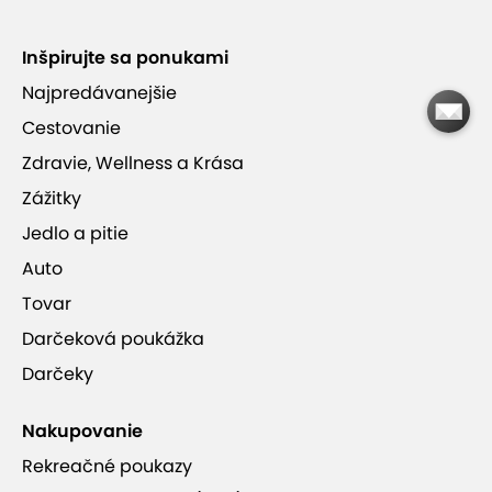
Inšpirujte sa ponukami
Minimalistický dizajn, všadeprítomné drevo a
prírodné materiály
Najpredávanejšie
Cestovanie
V chatkách sú využité smart riešenia pre
Zdravie, Wellness a Krása
maximálne pohodlie
Zážitky
Jedlo a pitie
Auto
Tovar
Björnson Tree Houses Jasná
Darčeková poukážka
Darčeky
sauna
vírivka
wifi pripojenie
Nakupovanie
balkón
baby friendly
v blízkosti svahu
Rekreačné poukazy