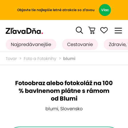
Objavte tie najlepšie letné atrakcie so zľavou
Viac
Najpredávanejšie
Cestovanie
Zdravie,
Tovar
Foto a Fotoknihy
blumi
Fotoobraz alebo fotokoláž na 100
% bavlnenom plátne s rámom
od Blumi
blumi, Slovensko