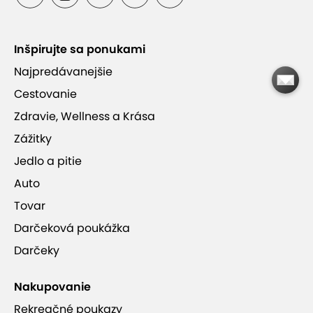
Online editor – nemusíte si sťahovať program
Inšpirujte sa ponukami
Najpredávanejšie
Cestovanie
Zdravie, Wellness a Krása
Zážitky
Viac informácií
Jedlo a pitie
Auto
Tovar
Darčeková poukážka
Darčeky
Nakupovanie
Rekreačné poukazy