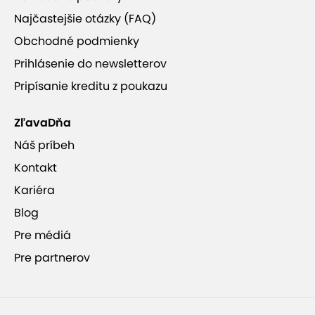
+7
Najčastejšie otázky (FAQ)
Obchodné podmienky
Prihlásenie do newsletterov
Pripísanie kreditu z poukazu
Tri jednoduché kroky
ZľavaDňa
Náš príbeh
Nemusíte byť grafik, aby ste si vytvorili originálny
Kontakt
fotoobraz. S blumi fotoeditorom zmeníte biele
plátno na originálny kúsok umenia.
Kariéra
Blog
1. Vyberte
Pre médiá
2. Nahrajte
Pre partnerov
3. Vytvorte
Zobraziť viac
Ako si rýchlo vytvoriť fotoobraz