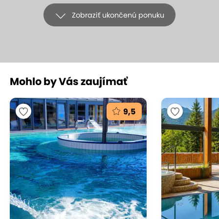
Zobraziť ukončenú ponuku
+5
Mohlo by Vás zaujímať
Fotoobraz alebo fotokoláž na 100 %
bavlnenom plátne s rámom od Blumi
9,5
blumi, Slovensko
(mapa)
9.4
Vynikajúce hodnotenie
Fotoobraz vytlačený na 100 % bavlnené plátno sa
stane vaším osobným umeleckým dielom. Nahrajte
svoju obľúbenú fotografiu a urobte z nej dôležitú
súčasť vášho domova. Takú, ktorá vám pri každom