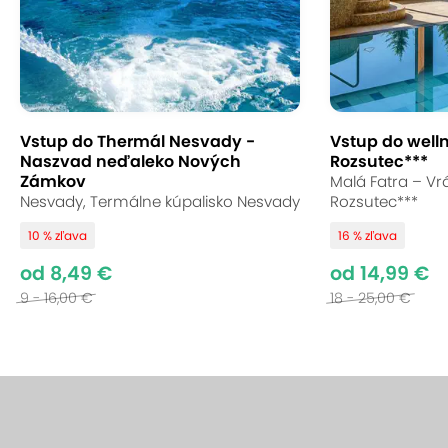
Vstup do Thermál Nesvady -
Vstup do well
Naszvad neďaleko Nových
Rozsutec***
Zámkov
Malá Fatra – Vrá
Nesvady, Termálne kúpalisko Nesvady
Rozsutec***
10 % zľava
16 % zľava
od 8,49 €
od 14,99 €
9 - 16,00 €
18 - 25,00 €