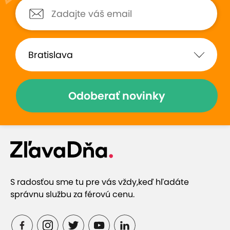
Zobraziť hodnotenia (26)
Odoberať novinky
Prečo si vybrať túto ponuku
Jedna fotka alebo viacero záberov na koláž
S radosťou sme tu pre vás vždy,
keď hľadáte
Vysoká kvalita tlače
správnu službu za férovú cenu.
Rôzne šablóny, možnosť pridania textu