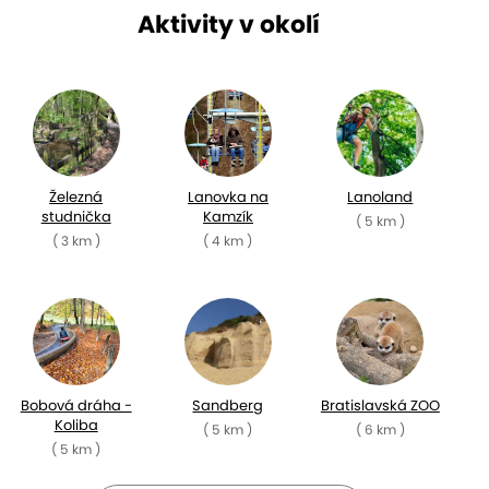
Aktivity v okolí
Železná
Lanovka na
Lanoland
studnička
Kamzík
( 5 km )
( 3 km )
( 4 km )
Bobová dráha -
Sandberg
Bratislavská ZOO
Koliba
( 5 km )
( 6 km )
( 5 km )