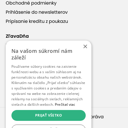
Obchodné podmienky
Prihlásenie do newsletterov
Pripísanie kreditu z poukazu
ZľavaDňa
×
Náš príbeh
Na vašom súkromí nám
Kontakt
záleží
Kariéra
Používame súbory cookies na zaistenie
Blog
funkčnosti webu a s vaším súhlasom aj na
personalizáciu obsahu našich webstránok.
Pre médiá
Kliknutím na tlačidlo „Prijať všetko“ súhlasíte
s využívaním cookies a predaním údajov o
Pre partnerov
správaní na webe na zobrazenie cielenej
reklamy na sociálnych sieťach, reklamných
sieťach a ďalších weboch.
Prečítať viac
PRIJAŤ VŠETKO
© 2010 – 2026
inspirago s. r. o.
. Všetky práva
vyhradené.