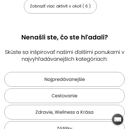
Zobraziť viac aktivít v okolí ( 6 )
Nenašli ste, čo ste hľadali?
Skúste sa inšpirovať našimi ďalšími ponukami v
najvyhľadávanejších kategóriach:
Hrad Devín
Horský park
Botanická
záhrada
( 6 km )
( 6 km )
Bratislava
( 7 km )
Najpredávanejšie
Cestovanie
Zdravie, Wellness a Krása
Slavín
Múzeum
Dračí hrádok
dopravy
( 7 km )
( 8 km )
Zážitky