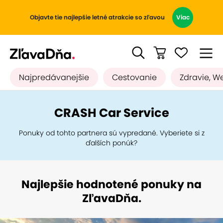
Objavte tie najlepšie letné atrakcie so zľavou
Viac
Najpredávanejšie
Cestovanie
Zdravie, W
CRASH Car Service
Ponuky od tohto partnera sú vypredané. Vyberiete si z
ďalších ponúk?
Najlepšie hodnotené ponuky na
ZľavaDňa.