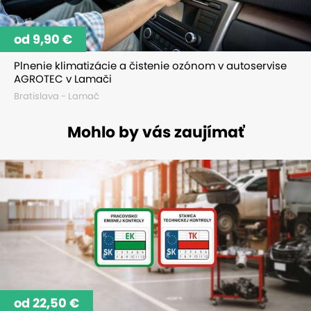
od 9,90 €
Plnenie klimatizácie a čistenie ozónom v autoservise
AGROTEC v Lamači
Bratislava - Lamač
Mohlo by vás zaujímať
od 22,50 €