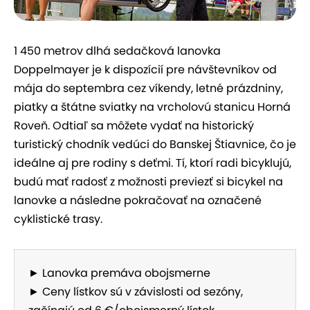
1 450 metrov dlhá sedačková lanovka
Doppelmayer je k dispozícií pre návštevníkov od
mája do septembra cez víkendy, letné prázdniny,
piatky a štátne sviatky na vrcholovú stanicu Horná
Roveň. Odtiaľ sa môžete vydať na historický
turistický chodník vedúci do Banskej Štiavnice, čo je
ideálne aj pre rodiny s deťmi. Tí, ktorí radi bicyklujú,
budú mať radosť z možnosti previezť si bicykel na
lanovke a následne pokračovať na označené
cyklistické trasy.
► Lanovka premáva obojsmerne
► Ceny lístkov sú v závislosti od sezóny,