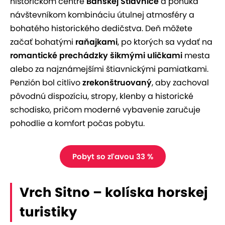
historickom centre
Banskej Štiavnice
a ponúka
návštevníkom kombináciu útulnej atmosféry a
bohatého historického dedičstva. Deň môžete
začať bohatými
raňajkami
, po ktorých sa vydať na
romantické prechádzky šikmými uličkami
mesta
alebo za najznámejšími štiavnickými pamiatkami.
Penzión bol citlivo
zrekonštruovaný
, aby zachoval
pôvodnú dispozíciu, stropy, klenby a historické
schodisko, pričom moderné vybavenie zaručuje
pohodlie a komfort počas pobytu.
Pobyt so zľavou 33 %
Vrch Sitno – kolíska horskej
turistiky