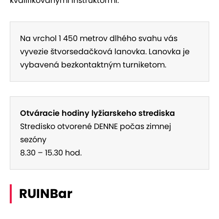
kvalifikovanými inštruktormi.
Na vrchol 1 450 metrov dlhého svahu vás
vyvezie štvorsedačková lanovka. Lanovka je
vybavená bezkontaktným turniketom.
Otváracie hodiny lyžiarskeho strediska
Stredisko otvorené DENNE počas zimnej
sezóny
8.30 – 15.30 hod.
RUINBar