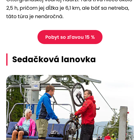
2,5 h, pričom jej dĺžka je 6,1 km, ale báť sa netreba,
táto túra je nenáročná.
Pobyt so zľavou 15 %
Sedačková lanovka