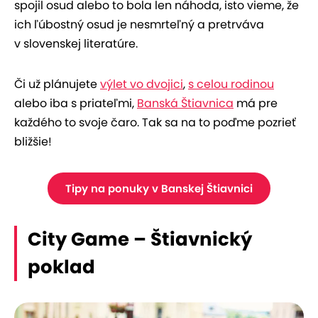
spojil osud alebo to bola len náhoda, isto vieme, že
ich ľúbostný osud je nesmrteľný a pretrváva
v slovenskej literatúre.
Či už plánujete
výlet vo dvojici
,
s celou rodinou
alebo iba s priateľmi,
Banská Štiavnica
má pre
každého to svoje čaro. Tak sa na to poďme pozrieť
bližšie!
Tipy na ponuky v Banskej Štiavnici
City Game – Štiavnický
poklad