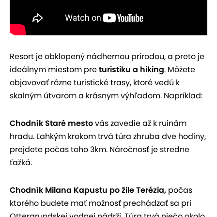
Resort je obklopený nádhernou prírodou, a preto je
ideálnym miestom pre
turistiku a hiking
. Môžete
objavovať rôzne turistické trasy, ktoré vedú k
skalným útvarom a krásnym výhľadom. Napríklad:
Chodník Staré mesto
vás zavedie až k ruinám
hradu. Ľahkým krokom trvá túra zhruba dve hodiny,
prejdete počas toho 3km. Náročnosť je stredne
ťažká.
Chodník Milana Kapustu po žile Terézia,
počas
ktorého budete mať možnosť prechádzať sa pri
Ottergrundskej vodnej nádrži. Túra trvá niečo okolo