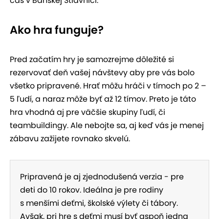
čas v Banskej Štiavnici.
Ako hra funguje?
Pred začatím hry je samozrejme dôležité si
rezervovať deň vašej návštevy aby pre vás bolo
všetko pripravené. Hrať môžu hráči v tímoch po 2 –
5 ľudí, a naraz môže byť až 12 tímov. Preto je táto
hra vhodná aj pre väčšie skupiny ľudí, či
teambuildingy. Ale nebojte sa, aj keď vás je menej
zábavu zažijete rovnako skvelú.
Pripravená je aj zjednodušená verzia - pre
deti do 10 rokov. Ideálna je pre rodiny
s menšími deťmi, školské výlety či tábory.
Avšak, pri hre s deťmi musí byť aspoň jedna