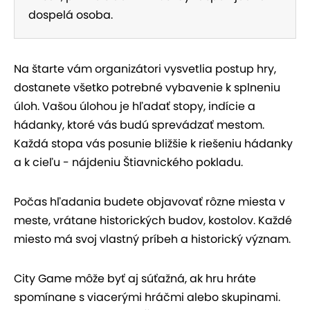
dospelá osoba.
Na štarte vám organizátori vysvetlia postup hry,
dostanete všetko potrebné vybavenie k splneniu
úloh. Vašou úlohou je hľadať stopy, indície a
hádanky, ktoré vás budú sprevádzať mestom.
Každá stopa vás posunie bližšie k riešeniu hádanky
a k cieľu - nájdeniu Štiavnického pokladu.
Počas hľadania budete objavovať rôzne miesta v
meste, vrátane historických budov, kostolov. Každé
miesto má svoj vlastný príbeh a historický význam.
City Game môže byť aj súťažná, ak hru hráte
spomínane s viacerými hráčmi alebo skupinami.