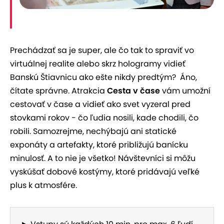
Prechádzať sa je super, ale čo tak to spraviť vo
virtuálnej realite alebo skrz hologramy vidieť
Banskú Štiavnicu ako ešte nikdy predtým? Áno,
čítate správne. Atrakcia
Cesta v čase
vám umožní
cestovať v čase a vidieť ako svet vyzeral pred
stovkami rokov - čo ľudia nosili, kade chodili, čo
robili. Samozrejme, nechýbajú ani statické
exponáty a artefakty, ktoré približujú banícku
minulosť. A to nie je všetko! Návštevníci si môžu
vyskúšať dobové kostýmy, ktoré pridávajú veľké
plus k atmosfére.