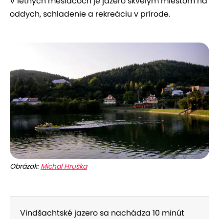
V letných mesiacoch je jazero skvelým miestom na
oddych, schladenie a rekreáciu v prírode.
Obrázok:
Michal Hruška
Vindšachtské jazero sa nachádza 10 minút