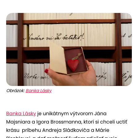
Obrázok:
Banka Lásky
Banka Lásky
je unikátnym výtvorom Jána
Majsniara a Igora Brossmanna, ktorí si chceli uctiť
krásu príbehu Andreja Sládkoviča a Márie