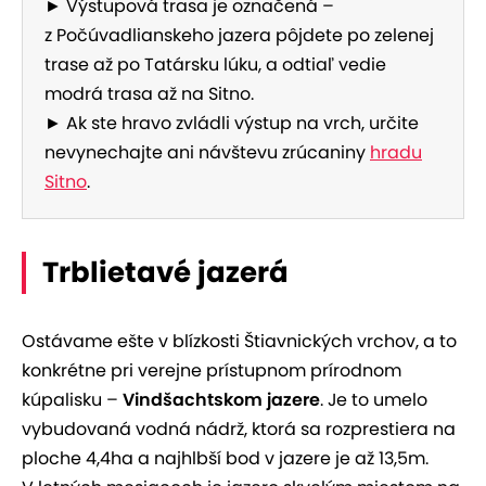
► Výstupová trasa je označená –
z Počúvadlianskeho jazera pôjdete po zelenej
trase až po Tatársku lúku, a odtiaľ vedie
modrá trasa až na Sitno.
► Ak ste hravo zvládli výstup na vrch, určite
nevynechajte ani návštevu zrúcaniny
hradu
Sitno
.
Trblietavé jazerá
Ostávame ešte v blízkosti Štiavnických vrchov, a to
konkrétne pri verejne prístupnom prírodnom
kúpalisku –
Vindšachtskom jazere
. Je to umelo
vybudovaná vodná nádrž, ktorá sa rozprestiera na
ploche 4,4ha a najhlbší bod v jazere je až 13,5m.