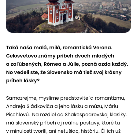
Taká naša malá, milá, romantická Verona.
Celosvetovo známy príbeh dvoch mladých
a zaľúbených, Rómea a Júlie, pozná azda každý.
No vedeli ste, že Slovensko má tiež svoj krásny
príbeh lásky?
Samozrejme, myslíme predstaviteľa romantizmu,
Andreja Sládkoviča a jeho lásku a múzu, Máriu
Pischlovú. Na rozdiel od Shakespearovskej klasiky,
má slovenský príbeh aj reálne postavy, ktoré tu
v minulosti tvorili, ani netušiac, históriu. Či ich už