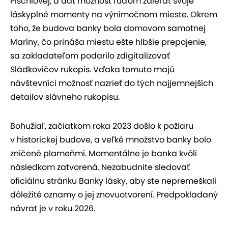
Pischlovej, a dať možnosť ľuďom zdieľať svoje
láskyplné momenty na výnimočnom mieste. Okrem
toho, že budova banky bola domovom samotnej
Maríny, čo prináša miestu ešte hlbšie prepojenie,
sa zakladateľom podarilo zdigitalizovať
Sládkovičov rukopis. Vďaka tomuto majú
návštevníci možnosť nazrieť do tých najjemnejších
detailov slávneho rukopisu.
Bohužiaľ, začiatkom roka 2023 došlo k požiaru
v historickej budove, a veľké množstvo banky bolo
zničené plameňmi. Momentálne je banka kvôli
následkom zatvorená. Nezabudnite sledovať
oficiálnu stránku Banky lásky, aby ste nepremeškali
dôležité oznamy o jej znovuotvorení. Predpokladaný
návrat je v roku 2026.