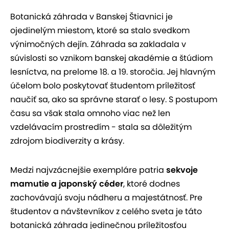
Botanická záhrada v Banskej Štiavnici je
ojedinelým miestom, ktoré sa stalo svedkom
výnimočných dejín. Záhrada sa zakladala v
súvislosti so vznikom banskej akadémie a štúdiom
lesníctva, na prelome 18. a 19. storočia. Jej hlavným
účelom bolo poskytovať študentom príležitosť
naučiť sa, ako sa správne starať o lesy. S postupom
času sa však stala omnoho viac než len
vzdelávacím prostredím - stala sa dôležitým
zdrojom biodiverzity a krásy.
Medzi najvzácnejšie exempláre patria
sekvoje
mamutie a japonský céder
, ktoré dodnes
zachovávajú svoju nádheru a majestátnosť. Pre
študentov a návštevníkov z celého sveta je táto
botanická záhrada jedinečnou príležitosťou