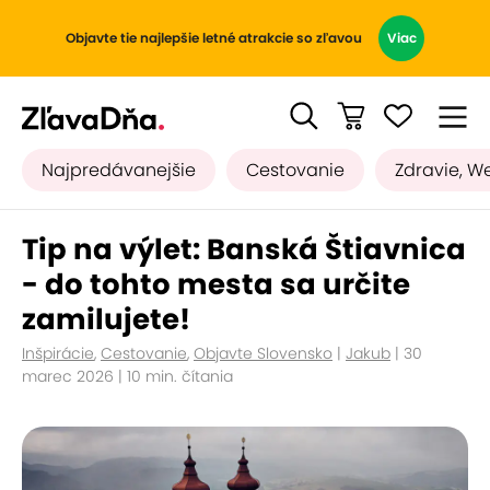
Objavte tie najlepšie letné atrakcie so zľavou
Viac
Najpredávanejšie
Cestovanie
Zdravie, W
Tip na výlet: Banská Štiavnica
- do tohto mesta sa určite
zamilujete!
Inšpirácie
,
Cestovanie
,
Objavte Slovensko
|
Jakub
| 30
marec 2026 | 10 min. čítania