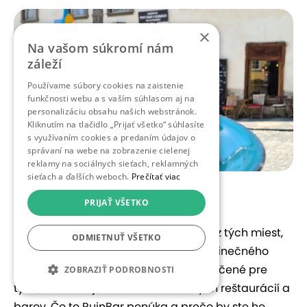
×
Na vašom súkromí nám
záleží
Používame súbory cookies na zaistenie
funkčnosti webu a s vaším súhlasom aj na
personalizáciu obsahu našich webstránok.
Kliknutím na tlačidlo „Prijať všetko“ súhlasíte
s využívaním cookies a predaním údajov o
správaní na webe na zobrazenie cielenej
reklamy na sociálnych sieťach, reklamných
sieťach a ďalších weboch.
Prečítať viac
Obrázok: Facebook
RUINbar
PRIJAŤ VŠETKO
RuinBar v Banskej Štiavnici je jedným z tých miest,
ODMIETNUŤ VŠETKO
ktoré spojili históriu a kreativitu do jedinečného
konceptu. Toto zaujímavé miesto je určené pre
ZOBRAZIŤ PODROBNOSTI
tých, čo hľadajú niečo mimo bežných reštaurácií a
barov. Čo to RuinBar ponúka a prečo by ste ho