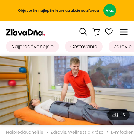
Objavte tie najlepšie letné atrakcie so zľavou
Viac
Najpredávanejšie
Cestovanie
Zdravie,
+6
Najpredávanejšie
Zdravie, Wellness a Krása
Lymfodren