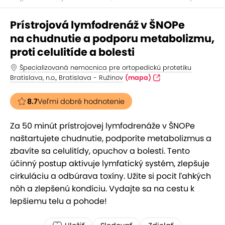
Prístrojová lymfodrenáž v ŠNOPe
na chudnutie a podporu metabolizmu,
proti celulitíde a bolesti
Špecializovaná nemocnica pre ortopedickú protetiku
Bratislava, n.o., Bratislava - Ružinov
(mapa)
8.7
Veľmi dobré hodnotenie
Za 50 minút prístrojovej lymfodrenáže v ŠNOPe
naštartujete chudnutie, podporíte metabolizmus a
zbavíte sa celulitídy, opuchov a bolesti. Tento
účinný postup aktivuje lymfatický systém, zlepšuje
cirkuláciu a odbúrava toxíny. Užite si pocit ľahkých
nôh a zlepšenú kondíciu. Vydajte sa na cestu k
lepšiemu telu a pohode!