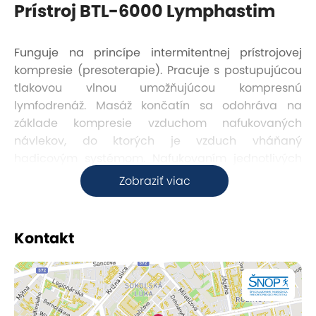
Prístroj BTL-6000 Lymphastim
Funguje na princípe intermitentnej prístrojovej
kompresie (presoterapie). Pracuje s postupujúcou
tlakovou vlnou umožňujúcou kompresnú
lymfodrenáž. Masáž končatín sa odohráva na
základe kompresie vzduchom nafukovaných
návlekov, do ktorých je vzduch vháňaný
hadicovým systémom. Nafukovaním jednotlivých
komôr špeciálnych návlekov sa v stanovených
Zobraziť viac
intervaloch vytvára pomaly postupujúci tlak, ktorý
účinne nahradí nefungujúcu svalovú pumpu.
Vznikajú jemné, rytmické tlakové vlny.
Kontakt
INDIKÁCIE:
opuchy pri postihnutí lymfatického systému
opuchy po zápale žíl