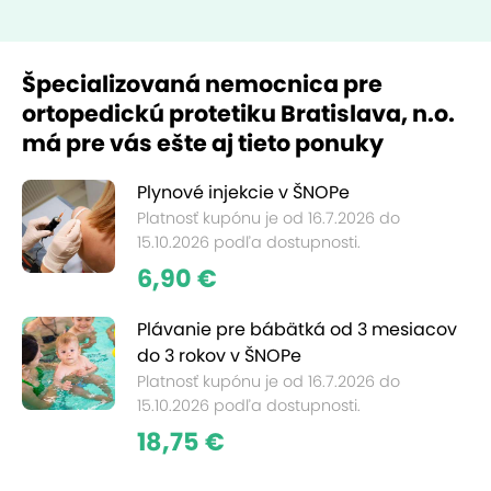
Špecializovaná nemocnica pre
ortopedickú protetiku Bratislava, n.o.
má pre vás ešte aj tieto ponuky
Plynové injekcie v ŠNOPe
Platnosť kupónu je od 16.7.2026 do
15.10.2026 podľa dostupnosti.
6,90 €
Plávanie pre bábätká od 3 mesiacov
do 3 rokov v ŠNOPe
Platnosť kupónu je od 16.7.2026 do
15.10.2026 podľa dostupnosti.
18,75 €