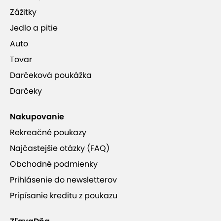
masáže: reflexná, lymfatická, masáž
Zážitky
lávovými kameňmi
Jedlo a pitie
bankovanie, taiping, prístrojová lymfodrenáž
Auto
Tovar
Darčeková poukážka
Darčeky
Nakupovanie
Rekreačné poukazy
Najčastejšie otázky (FAQ)
Obchodné podmienky
Prihlásenie do newsletterov
Pripísanie kreditu z poukazu