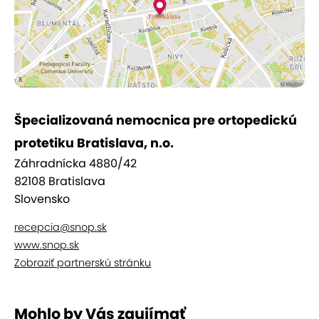
posttrombotický syndróm
chronická venózna insuficiencia
liečba bércových vredov
prevencia hlbokej žilnej trombózy pre
chirurgických pacientov
Špecializovaná nemocnica pre ortopedickú
rehabilitácia poúrazových stavov spojených
s opuchom
protetiku Bratislava, n.o.
opuchy spôsobené funkčným
Záhradnícka 4880/42
opotrebovaním
82108 Bratislava
Slovensko
regeneračné účinky, modelovanie postavy
(body forming), celulitída
recepcia@snop.sk
www.snop.sk
KONTRAINDIKÁCIE:
Zobraziť partnerskú stránku
malígne ochorenia
gravidita
Mohlo by Vás zaujímať