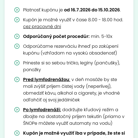
Platnosť kupónu je
od 16.7.2026 do 15.10.2026
.
​​​​​​Kupón je možné využiť v čase 8.00 - 18.00 hod.
cez pracovné dni
Odporúčaný počet procedúr:
min. 5-10x
Odporúčame rezerváciu ihneď po zakúpení
kupónu (vzhľadom na vysokú obsadenosť)
Prineste si so sebou tričko, legíny (pančušky),
ponožky
Pred lymfodrenážou
:
v deň masáže by ste
mali zvýšiť príjem čistej vody (neperlivej),
obmedziť kávu, alkohol a cigarety, je vhodné
odľahčiť aj svoj jedálniček
Po lymfodrenáži:
dodržujte kľudový režim a
dbajte na dostatočný príjem tekutín (priamo v
ŠNOPe môžete využiť automaty na vodu)
Kupón je možné využiť iba v prípade, že ste si