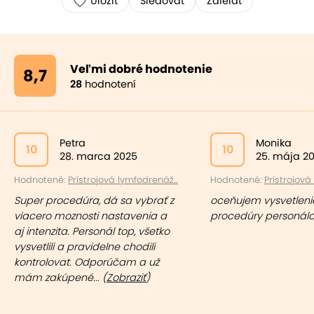
Uložiť
Sledovať
Zdielať
Veľmi dobré hodnotenie
8,7
28
hodnotení
Petra
Monika
10
10
28. marca 2025
25. mája 2
Hodnotené:
Prístrojová lymfodrenáž...
Hodnotené:
Prístrojová 
Super procedúra, dá sa vybrať z
oceňujem vysvetleni
viacero moznosti nastavenia a
procedúry personál
aj intenzita. Personál top, všetko
vysvetlili a pravidelne chodili
kontrolovat. Odporúčam a už
mám zakúpené... (
Zobraziť
)