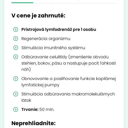
V cene je zahrnuté:
Prístrojová lymfodrenáž pre 1 osobu
Regenerácia organizmu
Stimulácia imunitného systému
Odbúravanie celulitídy (zmenšenie obvodu
stehien, bokov, pásu a nastupuje pocit ľahkosti
nôh)
Obnovovanie a posilňovanie funkcie kapilárnej
lymfatickej pumpy
Stimulácia odbúravania makromolekulárnych
látok
Trvanie:
50 min.
Neprehliadnite: