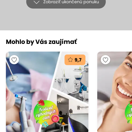
Zobraziť ukončenú ponuku
+1
Mohlo by Vás zaujímať
Infúzna terapia vysokými dávkami
Vitamínu C v ŠNOPe - 3 aplikácie
9,7
Špecializovaná nemocnica pre ortopedickú protetiku
Bratislava, n.o., Bratislava - Ružinov
(mapa)
9.4
Vynikajúce hodnotenie
Zažite okamžitú regeneráciu s infúznou terapiou
vysokými dávkami vitamínu C v centre zdravia
ŠNOP. Infúzna terapia naštartuje vašu imunitu, zníži
únavu a posilní vás proti vírusovým infekciám a