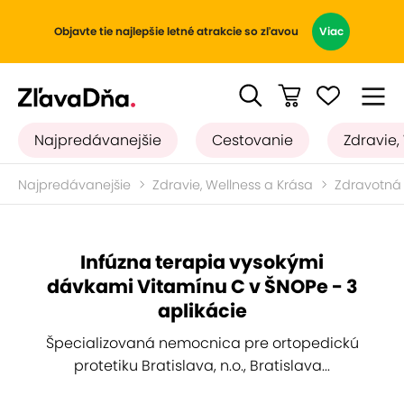
Objavte tie najlepšie letné atrakcie so zľavou
Viac
Najpredávanejšie
Cestovanie
Zdravie,
Najpredávanejšie
Zdravie, Wellness a Krása
Zdravotná s
Infúzna terapia vysokými
dávkami Vitamínu C v ŠNOPe - 3
aplikácie
Špecializovaná nemocnica pre ortopedickú
protetiku Bratislava, n.o., Bratislava...