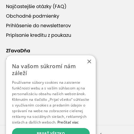
Plynové injekcie v ŠNOPe
Najčastejšie otázky (FAQ)
Platnosť kupónu je od 16.7.2026 do
Obchodné podmienky
15.10.2026 podľa dostupnosti.
Prihlásenie do newsletterov
6,90 €
Pripísanie kreditu z poukazu
Zobraziť všetky ponuky ( 4 )
ZľavaDňa
×
Náš príbeh
Na vašom súkromí nám
Kontakt
záleží
Špecializovaná nemocnica pre
Kariéra
Používame súbory cookies na zaistenie
ortopedickú protetiku Bratislava, n.o.
Blog
funkčnosti webu a s vaším súhlasom aj na
personalizáciu obsahu našich webstránok.
Pre médiá
Kliknutím na tlačidlo „Prijať všetko“ súhlasíte
s využívaním cookies a predaním údajov o
Pre partnerov
správaní na webe na zobrazenie cielenej
reklamy na sociálnych sieťach, reklamných
sieťach a ďalších weboch.
Prečítať viac
PRIJAŤ VŠETKO