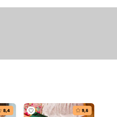
+7
fotografií
8,4
9,6