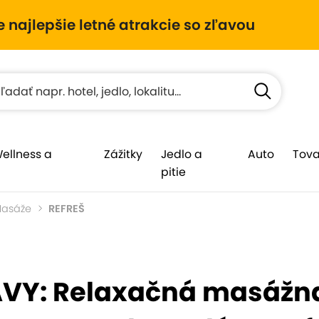
e najlepšie letné atrakcie so zľavou
Wellness a
Zážitky
Jedlo a
Auto
Tova
pitie
asáže
REFREŠ
AVY: Relaxačná masážna