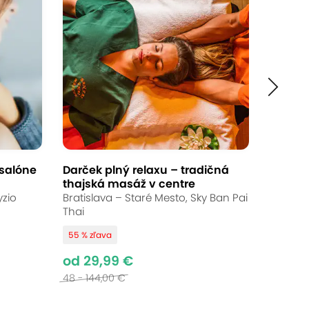
Ukončené
od 29,90 €
Až 23 % zľava
Bežná cena:
39,00 €
 salóne
Darček plný relaxu – tradičná
thajská masáž v centre
esenciálnych olejov a jemného dotyku
yzio
Bratislava – Staré Mesto, Sky Ban Pai
su, napätia a načerpať novú energiu.
Thai
55 % zľava
od 29,99 €
48 - 144,00 €
Prečo si vybrať túto