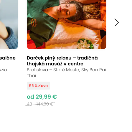
 salóne
Darček plný relaxu – tradičná
thajská masáž v centre
yzio
Bratislava – Staré Mesto, Sky Ban Pai
Thai
55 % zľava
od 29,99 €
48 - 144,00 €