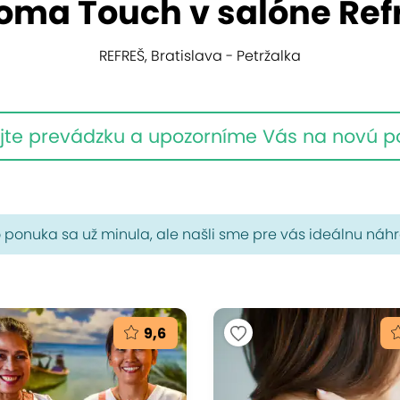
oma Touch v salóne Ref
REFREŠ, Bratislava - Petržalka
jte prevádzku a upozorníme Vás na novú 
 ponuka sa už minula, ale našli sme pre vás ideálnu náh
9,6