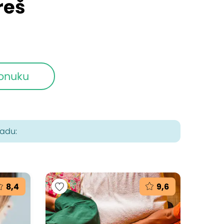
reš
ponuku
radu:
8,4
9,6