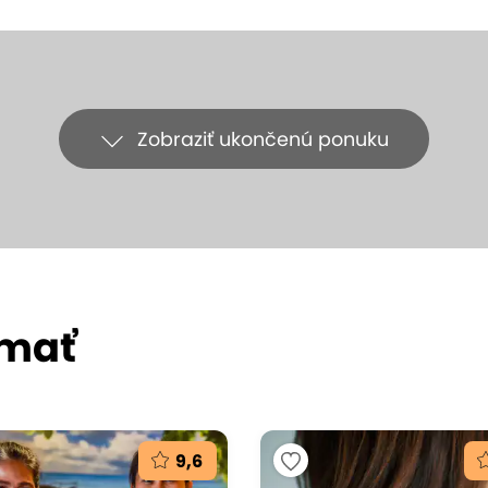
Zobraziť ukončenú ponuku
ímať
9,6