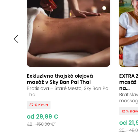
EXTRA ZĽAVY: Rela
technika Aroma Tou
REFREŠ, Bratislava - Petržalka
(mapa)
9.6
Vynikajúce hodnotenie
Exkluzívna thajská olejová
EXTRA Z
masáž v Sky Ban Pai Thai
masáž 
Spomaľte a doprajte si dokonalý oddy
na...
Bratislava – Staré Mesto, Sky Ban Pai
pre uvoľnenie tela aj mysle. Ideálna 
Thai
Bratisla
massag
37 % zľava
12 % zľav
od 29,99 €
od 21,
48 - 150,00 €
Vynikajúce hodno
25 - 45,
9,6