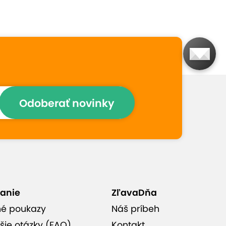
ponuku
Občianske združenie -
fyzioterapeuti, tréneri a
inštruktori s bohatou praxou
Podporíte dobrú vec
Odoberať novinky
Ľudský prístup
Účinné uvoľnenie stresu a
anie
napätia v tele
ZľavaDňa
né poukazy
Náš príbeh
šie otázky (FAQ)
Kontakt