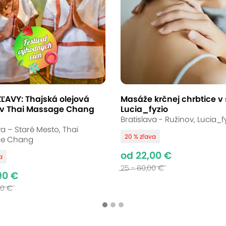
ĽAVY: Thajská olejová
Masáže krčnej chrbtice v
v Thai Massage Chang
Lucia_fyzio
Bratislava - Ružinov, Lucia_f
va – Staré Mesto, Thai
20 % zľava
e Chang
od 22,00 €
a
25 - 60,00 €
90 €
00 €