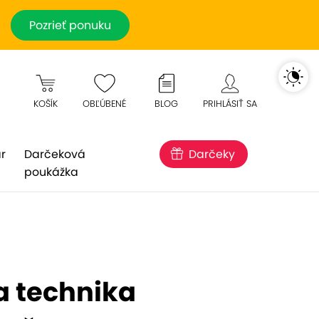
Pozrieť ponuku
KOŠÍK
OBĽÚBENÉ
BLOG
PRIHLÁSIŤ SA
r
Darčeková
Darčeky
poukážka
 technika