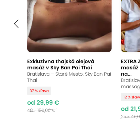
Exkluzívna thajská olejová
EXTRA Z
masáž v Sky Ban Pai Thai
masáž 
na...
Bratislava – Staré Mesto, Sky Ban Pai
Thai
Bratisla
massag
37 % zľava
12 % zľav
od 29,99 €
od 21,
48 - 150,00 €
25 - 45,