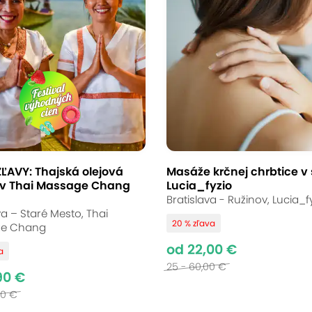
xačná masážna
ch v salóne Refreš
ĽAVY: Thajská olejová
Masáže krčnej chrbtice v
v Thai Massage Chang
Lucia_fyzio
ch v Refres. AromaTouch technika spája silu 
Bratislava - Ružinov, Lucia_f
voľba pre každého, kto potrebuje zbaviť sa stre
va – Staré Mesto, Thai
20 % zľava
e Chang
od 22,00 €
a
25 - 60,00 €
90 €
tenie
00 €