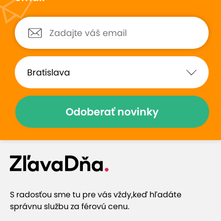
Nabudúce prídem zas,
(
Zobraziť
)
Zobraziť hodnotenia (291)
Prečo si vybrať túto ponuku
Odoberať novinky
Občianske združenie - fyzioterapeuti, tréneri a
inštruktori s bohatou praxou
Podporíte dobrú vec
Ľudský prístup
S radosťou sme tu pre vás vždy,
keď hľadáte
správnu službu za férovú cenu.
Účinné uvoľnenie stresu a napätia v tele