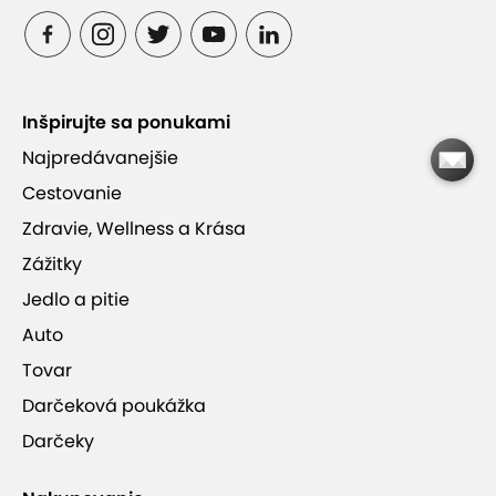
Ponuka je ukončená.
Inšpirujte sa ponukami
Najpredávanejšie
Cestovanie
Zdravie, Wellness a Krása
Ukončené - EXTRA ZĽAVY: Relaxačná
Zážitky
technika Aroma Touch (60 min.)
Jedlo a pitie
Platnosť od 24.4.2026 do 31.7.2026
1 osoba
60
Auto
minút
Tovar
29,90 €
Darčeková poukážka
39 €
ušetríte
23 %
Darčeky