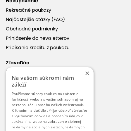
Nakupovanie
Ukončené - Relaxačná technika
Rekreačné poukazy
Aroma Touch (60 min.)
Najčastejšie otázky (FAQ)
Platnosť od 24.4.2026 do 31.7.2026
1 osoba
60
Obchodné podmienky
minút
Prihlásenie do newsletterov
33,90 €
Pripísanie kreditu z poukazu
39 €
ušetríte
13 %
ZľavaDňa
×
Náš príbeh
Na vašom súkromí nám
Kontakt
záleží
Kariéra
Používame súbory cookies na zaistenie
Blog
funkčnosti webu a s vaším súhlasom aj na
personalizáciu obsahu našich webstránok.
REFREŠ
Pre médiá
Kliknutím na tlačidlo „Prijať všetko“ súhlasíte
s využívaním cookies a predaním údajov o
Pre partnerov
správaní na webe na zobrazenie cielenej
reklamy na sociálnych sieťach, reklamných