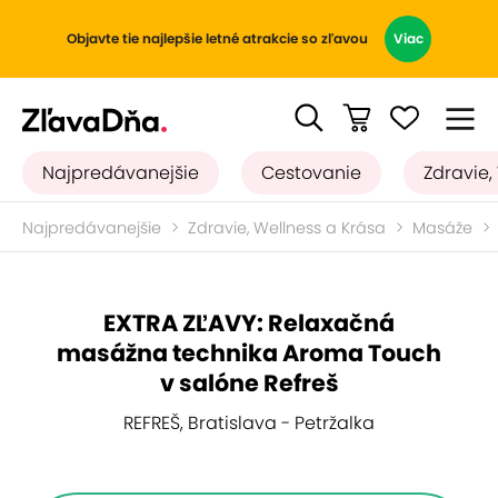
Objavte tie najlepšie letné atrakcie so zľavou
Viac
Najpredávanejšie
Cestovanie
Zdravie,
Najpredávanejšie
Zdravie, Wellness a Krása
Masáže
EXTRA ZĽAVY: Relaxačná
masážna technika Aroma Touch
v salóne Refreš
REFREŠ, Bratislava - Petržalka