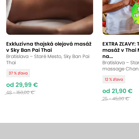
Exkluzívna thajská olejová masáž
EXTRA ZĽAVY: 
v Sky Ban Pai Thai
masáž v Thai
na...
Bratislava – Staré Mesto, Sky Ban Pai
Thai
Bratislava – Sta
massage Chan
37 % zľava
12 % zľava
od 29,99 €
od 21,90 €
48 - 150,00 €
25 - 45,00 €