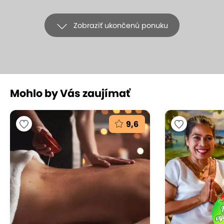
Zobraziť ukončenú ponuku
+7
Mohlo by Vás zaujímať
EXTRA ZĽAVY: Relaxačná masážna
technika Aroma Touch v salóne Refreš
9,6
REFREŠ, Bratislava - Petržalka
(mapa)
9.6
Vynikajúce hodnotenie
Spomaľte a doprajte si dokonalý oddych v Refres.
AromaTouch technika spája silu esenciálnych
olejov a jemného dotyku pre uvoľnenie tela aj