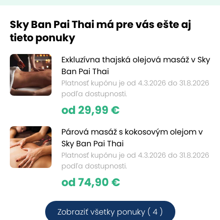
Sky Ban Pai Thai má pre vás ešte aj
tieto ponuky
Exkluzívna thajská olejová masáž v Sky
Ban Pai Thai
Platnosť kupónu je od 4.3.2026 do 31.8.2026
podľa dostupnosti.
od 29,99 €
Párová masáž s kokosovým olejom v
Sky Ban Pai Thai
Platnosť kupónu je od 4.3.2026 do 31.8.2026
podľa dostupnosti.
od 74,90 €
Zobraziť všetky ponuky ( 4 )