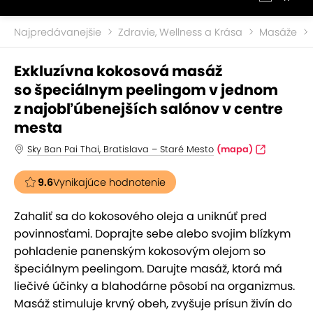
Najpredávanejšie
Zdravie, Wellness a Krása
Masáže
Exkluzívna kokosová masáž
so špeciálnym peelingom v jednom
z najobľúbenejších salónov v centre
mesta
Sky Ban Pai Thai, Bratislava – Staré Mesto
(mapa)
9.6
Vynikajúce hodnotenie
Zahaliť sa do kokosového oleja a uniknúť pred
povinnosťami. Doprajte sebe alebo svojim blízkym
pohladenie panenským kokosovým olejom so
špeciálnym peelingom. Darujte masáž, ktorá má
liečivé účinky a blahodárne pôsobí na organizmus.
Masáž stimuluje krvný obeh, zvyšuje prísun živín do