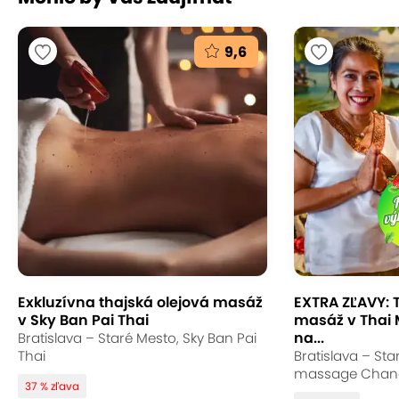
9,6
Exkluzívna thajská olejová masáž
EXTRA ZĽAVY: 
v Sky Ban Pai Thai
masáž v Thai
na...
Bratislava – Staré Mesto, Sky Ban Pai
Thai
Bratislava – Sta
massage Chan
37 % zľava