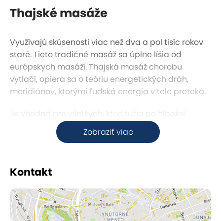
Thajské masáže
Využívajú skúsenosti viac než dva a pol tisíc rokov
staré. Tieto tradičné masáž sa úplne líšia od
európskych masáží. Thajská masáž chorobu
vytlačí, opiera sa o teóriu energetických dráh,
meridiánov, ktorými ľudská energia v tele preteká.
Je vhodná pre všetkých, ktorí tužia po hlbokej
relaxácii, uvoľnení stresu a zvýšení pružnosti svojho
Zobraziť viac
tela ako aj pre tých, ktorí si chcú udržať, alebo
zvýšiť svoju kondíciu.
Kontakt
Thajská masáž stimuluje krvný obeh, odstraňuje
bolesti chrbtice, uvoľňuje energetické blokády,
zlepšuje vylučovanie odpadov z tela, uvoľňuje
bolesť, napätie a stuhnutie svalov a kĺbov, zbavuje