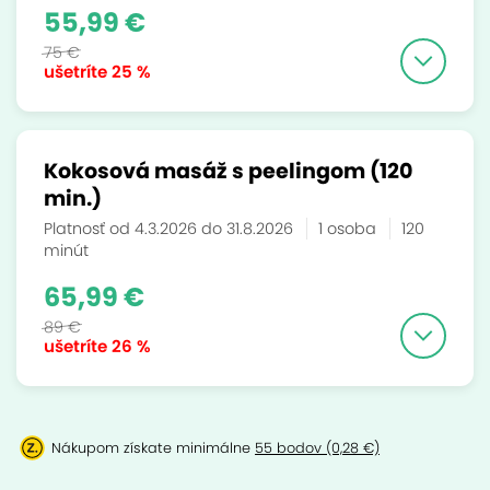
55,99 €
75 €
ušetríte
25 %
Kokosová masáž s peelingom (120
min.)
Platnosť od 4.3.2026 do 31.8.2026
1 osoba
120
minút
65,99 €
89 €
ušetríte
26 %
Nákupom získate minimálne
55 bodov (0,28 €)