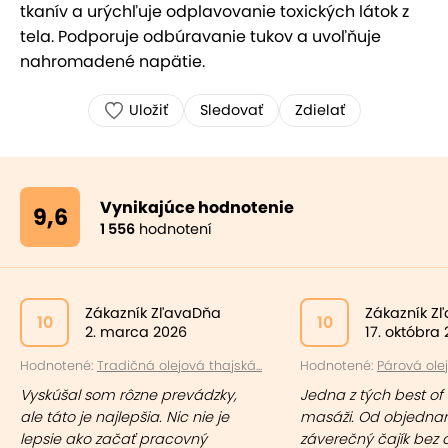
tkanív a urýchľuje odplavovanie toxických látok z
tela. Podporuje odbúravanie tukov a uvoľňuje
nahromadené napätie.
Uložiť
Sledovať
Zdielať
Vynikajúce hodnotenie
9,6
1 556
hodnotení
Zákazník ZľavaDňa
Zákazník Z
10
10
2. marca 2026
17. októbra
Hodnotené:
Tradičná olejová thajská...
Hodnotené:
Párová olej
Vyskúšal som rôzne prevádzky,
Jedna z tých best of
ale táto je najlepšia. Nic nie je
masáži. Od objednan
lepsie ako začať pracovný
záverečný čajík bez 