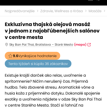
Najpredávanejšie
Zdravie, Wellness a Krása
Masáže
Exkluzívna thajská olejová masáž
v jednom z najobľúbenejších salónov
v centre mesta
Sky Ban Pai Thai, Bratislava – Staré Mesto
(mapa)
9.6
Vynikajúce hodnotenie
Tento týždeň si kúpilo 36 zákazníkov
Existuje krajší darček ako relax, uvoľnenie a
sprítomnenie? Ničím nerušený čas. Príjemná
hudba. Telo zbavené stresu. Aromatické vône a
husia koža z príjemného dotyku. Dokonalé spojenie
exotiky a uvoľnenia nájdete v oáze Sky Ban Pai Thai
v centre Starého Mesta. Stačí si ľahnúť na