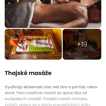
+19
Thajské masáže
Využívajú skúsenosti viac než dva a pol tisíc rokov
staré. Tieto tradičné masáž sa úplne líšia od
európskych masáží. Thajská masáž chorobu
vytlačí, opiera sa o teóriu energetických dráh,