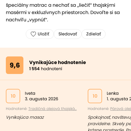
špeciálny matrac a nechať sa „liečiť“ thajskými
masérmi v exkluzívnych priestoroch. Dovoľte si sa
nachvíľu „vypnúť“.
Uložiť
Sledovať
Zdielať
Vynikajúce hodnotenie
9,6
1 554
hodnotení
Iveta
Lenka
10
10
3. augusta 2026
1. augusta 
Hodnotené:
Tradičná olejová thajská...
Hodnotené:
Párová olej
Vynikajúca masaz
Spokojnosť, navštev
pravidelne. Skvely pe
krásne prostredie. Pr