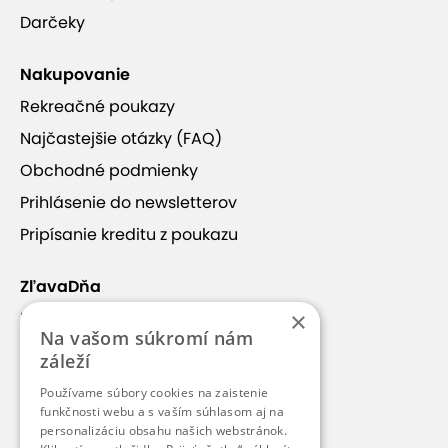
Darčeky
Nakupovanie
Rekreačné poukazy
Najčastejšie otázky (FAQ)
Obchodné podmienky
Prihlásenie do newsletterov
Pripísanie kreditu z poukazu
ZľavaDňa
×
Náš príbeh
Na vašom súkromí nám
Kontakt
záleží
Kariéra
Používame súbory cookies na zaistenie
funkčnosti webu a s vaším súhlasom aj na
Blog
personalizáciu obsahu našich webstránok.
Pre médiá