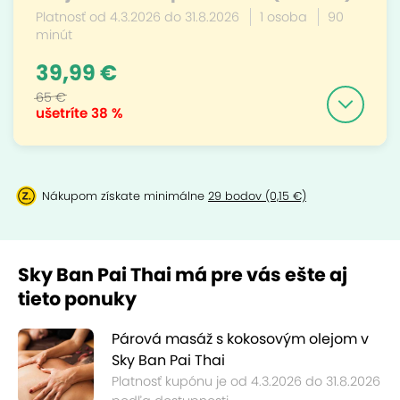
Platnosť od 4.3.2026 do 31.8.2026
1 osoba
90
minút
39,99 €
65 €
ušetríte
38 %
Nákupom získate minimálne
29 bodov (0,15 €)
Sky Ban Pai Thai má pre vás ešte aj
tieto ponuky
Párová masáž s kokosovým olejom v
Sky Ban Pai Thai
Platnosť kupónu je od 4.3.2026 do 31.8.2026