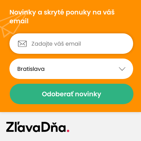
Novinky a skryté ponuky na váš
email
Odoberať novinky