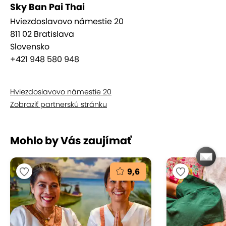
Sky Ban Pai Thai
Rytmické kompresie, valcovanie končatín a jemné
Hviezdoslavovo námestie 20
kolísanie sú metódy thajskej masáže, ktorými
811 02 Bratislava
masér postupne uvoľňuje a správne usporiada
Slovensko
energie v tele. Rôzna intenzita tlaku je aplikovaná
+421 948 580 948
na energetických dráhach pozdĺž tela v súlade s
princípmi Ajurvédy.
Hviezdoslavovo námestie 20
Zobraziť partnerskú stránku
Mohlo by Vás zaujímať
9,6