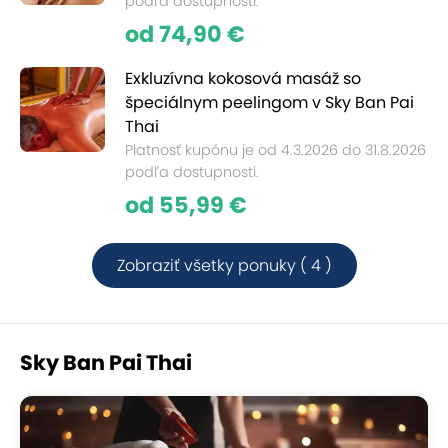
podľa dostupnosti.
od 74,90 €
Exkluzívna kokosová masáž so
špeciálnym peelingom v Sky Ban Pai
Thai
Platnosť kupónu je od 4.3.2026 do 31.8.2026
podľa dostupnosti.
od 55,99 €
Zobraziť všetky ponuky ( 4 )
Sky Ban Pai Thai