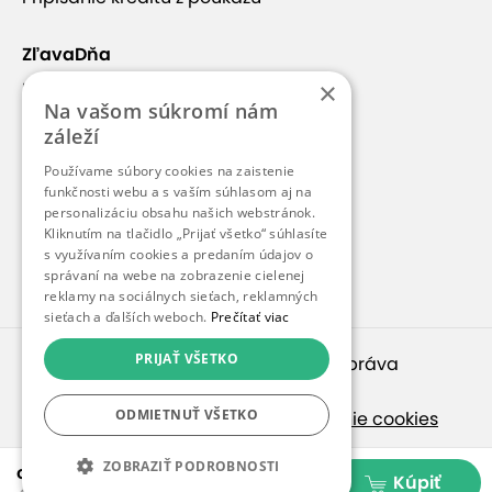
ZľavaDňa
×
Náš príbeh
Na vašom súkromí nám
Kontakt
záleží
Kariéra
Používame súbory cookies na zaistenie
funkčnosti webu a s vaším súhlasom aj na
Blog
personalizáciu obsahu našich webstránok.
Pre médiá
Kliknutím na tlačidlo „Prijať všetko“ súhlasíte
s využívaním cookies a predaním údajov o
Pre partnerov
správaní na webe na zobrazenie cielenej
reklamy na sociálnych sieťach, reklamných
sieťach a ďalších weboch.
Prečítať viac
PRIJAŤ VŠETKO
© 2010 – 2026
inspirago s. r. o.
. Všetky práva
vyhradené.
ODMIETNUŤ VŠETKO
Ochrana osobných údajov
|
Nastavenie cookies
Ak hľadáte ponuky v češtine, pozrite sa na
ZOBRAZIŤ PODROBNOSTI
od 29,99 €
Kúpiť
SlevaDne.cz
.