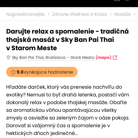
Najpredávanejšie
Zdravie, Wellness a Krása
Masáže
Darujte relax a spomalenie - tradičná
thajská masáž v Sky Ban Pai Thai
v Starom Meste
Sky Ban Pai Thai, Bratislava – Staré Mesto
(mapa)
9.6
Vynikajúce hodnotenie
Hľadáte darček, ktorý vás prenesie nachvíľu do
exotiky? Nemusí to byť drahá letenka, postačí vám
dokonalý relax v podobe thajskej masáže. Obaľte
sa aromatickou vôňou opantávajúcou všetky
zmysly a osviežte sa zeleným čajom v oáze pokoja.
Darovať si vzájomný čas a spomalenie je v
hektických dňoch jedinečné...