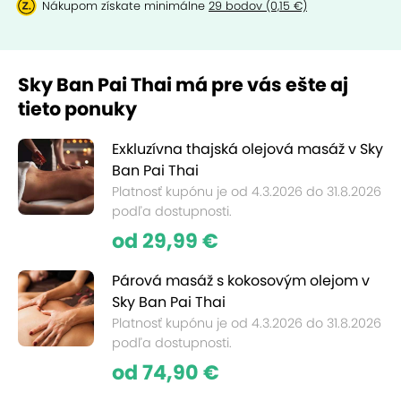
Nákupom získate minimálne
29 bodov (0,15 €)
Sky Ban Pai Thai má pre vás ešte aj
tieto ponuky
Exkluzívna thajská olejová masáž v Sky
Ban Pai Thai
Platnosť kupónu je od 4.3.2026 do 31.8.2026
podľa dostupnosti.
od 29,99 €
Párová masáž s kokosovým olejom v
Sky Ban Pai Thai
Platnosť kupónu je od 4.3.2026 do 31.8.2026
podľa dostupnosti.
od 74,90 €