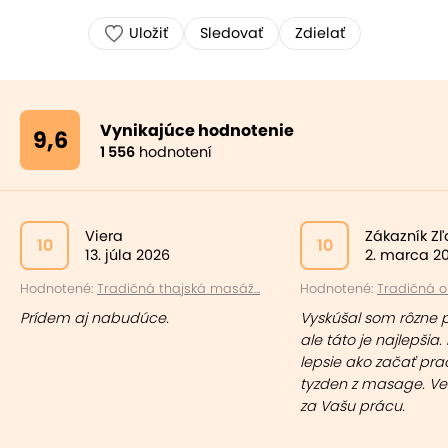
Uložiť
Sledovať
Zdielať
Vynikajúce hodnotenie
9,6
1 556
hodnotení
Viera
Zákazník Z
10
10
13. júla 2026
2. marca 2
Hodnotené:
Tradičná thajská masáž...
Hodnotené:
Tradičná ol
Prídem aj nabudúce.
Vyskúšal som rôzne 
ale táto je najlepšia. 
lepsie ako začať pr
tyzden z masage. Ve
za Vašu prácu.