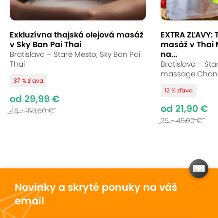
Exkluzívna thajská olejová masáž
EXTRA ZĽAVY: 
v Sky Ban Pai Thai
masáž v Thai
na...
Bratislava – Staré Mesto, Sky Ban Pai
Thai
Bratislava – Sta
massage Chan
37 % zľava
12 % zľava
od 29,99 €
od 21,90 €
48 - 150,00 €
25 - 45,00 €
Novinky a skryté ponuky na váš
email