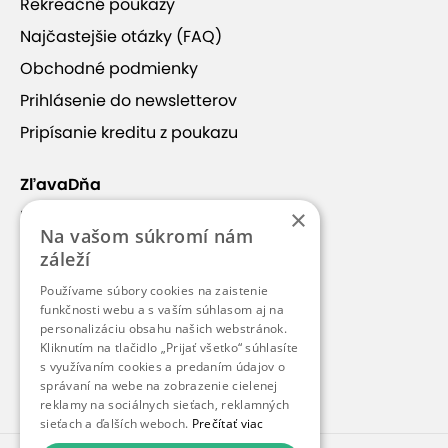
Rekreačné poukazy
Najčastejšie otázky (FAQ)
Obchodné podmienky
Prihlásenie do newsletterov
Pripísanie kreditu z poukazu
ZľavaDňa
×
Náš príbeh
Na vašom súkromí nám
Kontakt
záleží
Kariéra
Používame súbory cookies na zaistenie
funkčnosti webu a s vaším súhlasom aj na
Blog
personalizáciu obsahu našich webstránok.
Pre médiá
Kliknutím na tlačidlo „Prijať všetko“ súhlasíte
s využívaním cookies a predaním údajov o
Pre partnerov
správaní na webe na zobrazenie cielenej
reklamy na sociálnych sieťach, reklamných
sieťach a ďalších weboch.
Prečítať viac