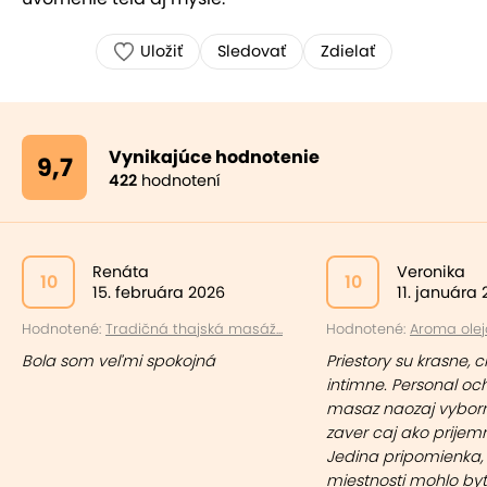
Uložiť
Sledovať
Zdielať
Vynikajúce hodnotenie
9,7
422
hodnotení
Renáta
Veronika
10
10
15. februára 2026
11. januára
Hodnotené:
Tradičná thajská masáž...
Hodnotené:
Aroma olej
Bola som veľmi spokojná
Priestory su krasne, ci
intimne. Personal oc
masaz naozaj vybor
zaver caj ako prijem
Jedina pripomienka, 
miestnosti mohlo byt