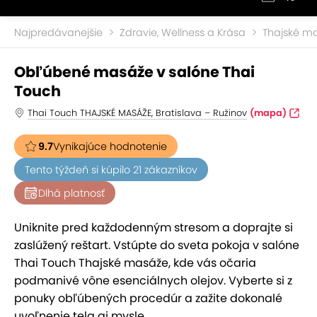
Najpredávanejšie
Zdravie, Wellness a Krása
Thajské m
Obľúbené masáže v salóne Thai
Touch
Thai Touch THAJSKÉ MASÁŽE, Bratislava – Ružinov
(mapa)
9.7
Vynikajúce hodnotenie
Tento týždeň si kúpilo 21 zákazníkov
Dlhá platnosť
Uniknite pred každodenným stresom a doprajte si
zaslúžený reštart. Vstúpte do sveta pokoja v salóne
Thai Touch Thajské masáže, kde vás očaria
podmanivé vône esenciálnych olejov. Vyberte si z
ponuky obľúbených procedúr a zažite dokonalé
uvoľnenie tela aj mysle.