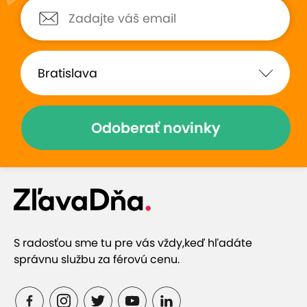
Som velmi spokojna, preto sa
V salóne som bola už
sem vraciam pravidelne. Velmi
vždy som odchádza
by pomohlo ak by sa dalo
absolútne spokojná 
objednavat elektronicky.
stránkach. Podľa toh
masáž som mala za
podľa toho bolo vžd
všetko... (
Zobraziť
)
Odoberať novinky
Zobraziť hodnotenia (343)
Prečo si vybrať túto ponuku
S radosťou sme tu pre vás vždy,
keď hľadáte
Masírovať vás budú pravé thajské masérky
správnu službu za férovú cenu.
Relax, uvoľnenie stresu a zvýšenie pružnosti tela