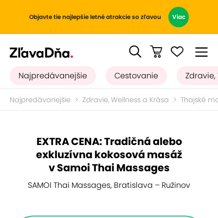
Objavte tie najlepšie letné atrakcie so zľavou
Viac
Najpredávanejšie
Cestovanie
Zdravie,
Najpredávanejšie
Zdravie, Wellness a Krása
Thajské m
EXTRA CENA: Tradičná alebo
exkluzívna kokosová masáž
v Samoi Thai Massages
SAMOI Thai Massages, Bratislava – Ružinov