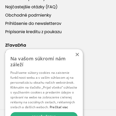
Najčastejšie otázky (FAQ)
Obchodné podmienky
Prihlásenie do newsletterov
+17
Pripísanie kreditu z poukazu
ZľavaDňa
×
Náš príbeh
Na vašom súkromí nám
Rodené thajské masérky
Kontakt
záleží
Kariéra
Používame súbory cookies na zaistenie
V salóne SAMOI Thai Massages v Bratislave
Blog
funkčnosti webu a s vaším súhlasom aj na
vykonávajú thajské masáže rodené thajské
personalizáciu obsahu našich webstránok.
Pre médiá
Kliknutím na tlačidlo „Prijať všetko“ súhlasíte
masérky. Masáže sú vhodné pre všetkých, ktorí
s využívaním cookies a predaním údajov o
Pre partnerov
tužia po hlbokej relaxácii, uvoľnení stresu a zvýšení
správaní na webe na zobrazenie cielenej
pružnosti svojho tela.
reklamy na sociálnych sieťach, reklamných
sieťach a ďalších weboch.
Prečítať viac