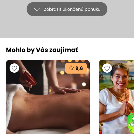
Zobraziť ukončenú ponuku
Mohlo by Vás zaujímať
+16
9,6
EXTRA CENA: Tradičná alebo
exkluzívna kokosová masáž v Samoi
Thai Massages
SAMOI Thai Massages, Bratislava – Ružinov
(mapa)
9.7
Vynikajúce hodnotenie
Tradičná thajská masáž sa v minulosti vykonávala