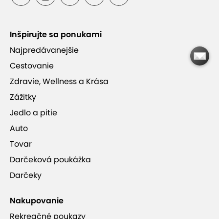
Inšpirujte sa ponukami
Čerstvý sypaný čaj
Najpredávanejšie
Cestovanie
Vynikajúce hodnotenia zákazníkov
Zdravie, Wellness a Krása
Zážitky
Jedlo a pitie
Auto
SAMOI Thai Massages
Tovar
Darčeková poukážka
Darčeky
Nakupovanie
Rekreačné poukazy