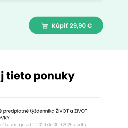
Kúpiť
29,90 €
j tieto ponuky
 predplatné týždenníka ŽIVOT a ŽIVOT
OVKY
sť kupónu je od 1.1.2026 do 30.9.2026 podľa