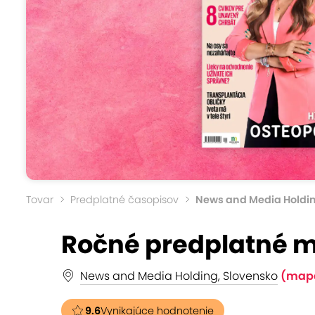
Tovar
Predplatné časopisov
News and Media Holdi
Ročné predplatné 
News and Media Holding, Slovensko
(map
9.6
Vynikajúce hodnotenie