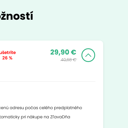
žností
29,90 €
ušetríte
26 %
40,68 €
čenú adresu počas celého predplatného
tomaticky pri nákupe na ZľavaDňa