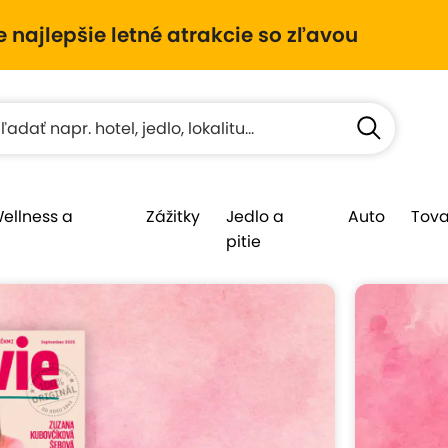
e najlepšie letné atrakcie so zľavou
Wellness a
Zážitky
Jedlo a
Auto
Tova
pitie