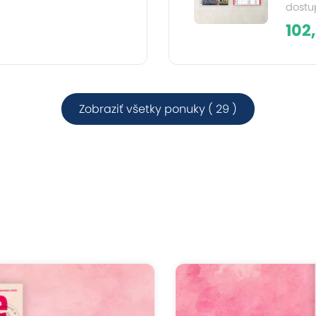
dostup
102
Zobraziť všetky ponuky ( 29 )