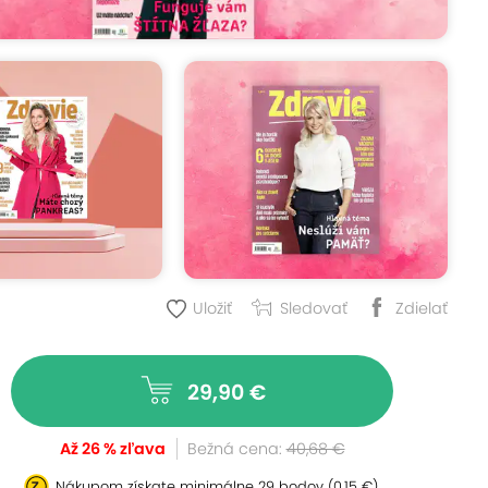
Uložiť
Sledovať
Zdielať
29,90 €
Až 26 % zľava
Bežná cena:
40,68 €
Nákupom získate minimálne
29 bodov
(0,15 €)