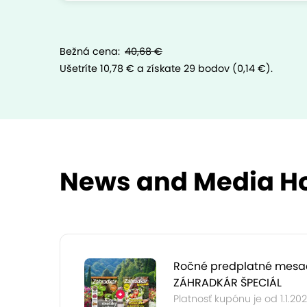
Bežná cena:
40,68 €
Ušetríte 10,78 €
a získate 29 bodov (0,14 €).
News and Media Hol
Ročné predplatné mesa
ZÁHRADKÁR ŠPECIÁL
Platnosť kupónu je od 1.1.2