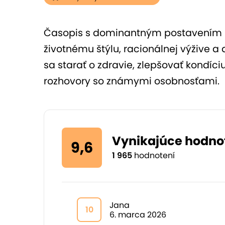
Časopis s dominantným postavením na 
životnému štýlu, racionálnej výžive 
sa starať o zdravie, zlepšovať kondíc
rozhovory so známymi osobnosťami.
Vynikajúce hodno
9,6
1 965
hodnotení
Jana
10
6. marca 2026