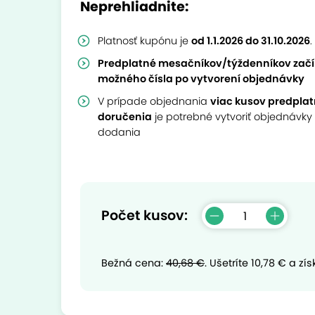
Neprehliadnite:
Platnosť kupónu je
od 1.1.2026 do 31.10.2026
.
Predplatné mesačníkov/týždenníkov začín
možného čísla po vytvorení objednávky
V prípade objednania
viac kusov predpla
doručenia
je potrebné vytvoriť objednávky 
dodania
Počet kusov:
Bežná cena:
40,68 €
.
Ušetríte
10,78 €
a zís