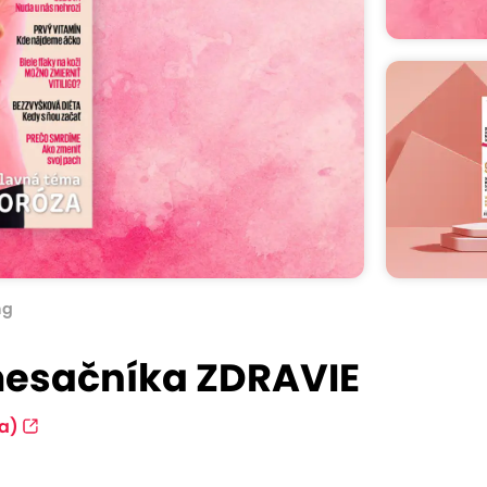
ng
mesačníka ZDRAVIE
a)