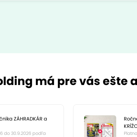
ding má pre vás ešte a
čníka ZÁHRADKÁR a
Ročné
KRÍŽ
026 do 30.9.2026 podľa
Platno