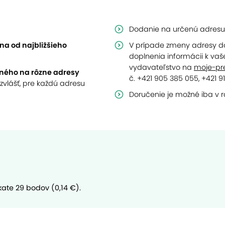
Dodanie na určenú adresu
a od najbližšieho
V prípade zmeny adresy d
doplnenia informácii k vaš
vydavateľstvo na
moje-pr
tného na rôzne adresy
č. +421 905 385 055, +421 9
zvlášť, pre každú adresu
Doručenie je možné iba v 
kate 29 bodov (0,14 €).