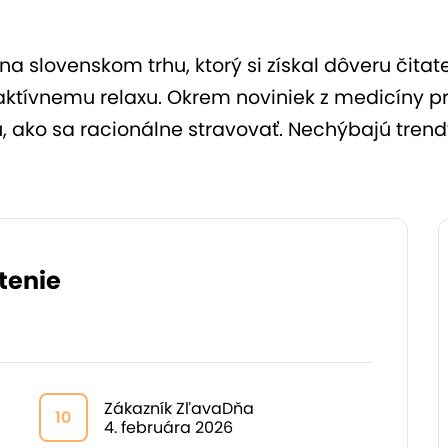
slovenskom trhu, ktorý si získal dôveru čitat
a aktívnemu relaxu. Okrem noviniek z medicíny 
iu, ako sa racionálne stravovať. Nechýbajú trend
tenie
Zákazník ZľavaDňa
10
4. februára 2026