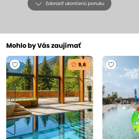
Zobraziť ukončenú ponuku
+22
Mohlo by Vás zaujímať
Privátny vstup do wellness
s proseccom a fitness pre 2 osoby
9,6
vo WX Hoteli
WX HOTEL, Bratislava - Devínska Nová Ves
(mapa)
9.3
Vynikajúce hodnotenie
Dokonalý pocit uvoľnenia nastáva vtedy, keď sa v
miestnosti stlmí svetlo, zapne sa príjemná hudba,
na hladine vody sa odráža mihot sviečok a vy sa
ponoríte do príjemných bubliniek. Doprajte si