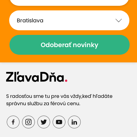
Určite ešte prídeme.
vždy sme tam sami.
Zobraziť hodnotenia (255)
Odoberať novinky
Prečo si vybrať túto ponuku
Relaxačný bazén s protiprúdom
S radosťou sme tu pre vás vždy,
keď hľadáte
správnu službu za férovú cenu.
Wellness s fínskou saunou a vírivkou
Úplne nová relaxačná miestnosť s príjemnou