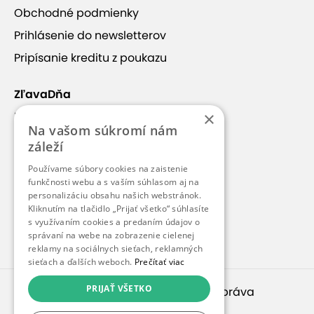
Obchodné podmienky
Prihlásenie do newsletterov
+24
Pripísanie kreditu z poukazu
ZľavaDňa
×
Náš príbeh
WX HOTEL Bratislava
Na vašom súkromí nám
Kontakt
záleží
Kariéra
Používame súbory cookies na zaistenie
Obľúbené miesto pre biznis a oddych v tesnej
Blog
funkčnosti webu a s vaším súhlasom aj na
blízkosti VW Slovakia. Hotel ponúka ubytovanie v
personalizáciu obsahu našich webstránok.
Pre médiá
útulných a moderných izbách s expresnými
Kliknutím na tlačidlo „Prijať všetko“ súhlasíte
s využívaním cookies a predaním údajov o
kuchynkami a klimatizáciami alebo priestranné
Pre partnerov
správaní na webe na zobrazenie cielenej
apartmány s vlastnými kuchyňami.
reklamy na sociálnych sieťach, reklamných
sieťach a ďalších weboch.
Prečítať viac
WX Hotel disponuje aj wellness zónou s bazénom,
PRIJAŤ VŠETKO
© 2010 – 2026
inspirago s. r. o.
. Všetky práva
vírivkou a saunou (
vírivka je z
Zobraziť viac
vyhradené.
bezpečnostného dôvodu pod kamerami
).