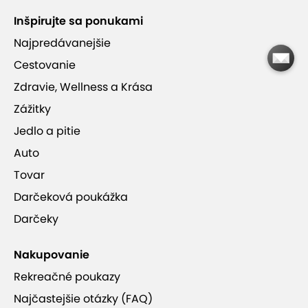
aromaterapiou a relaxačnou hudbou
Inšpirujte sa ponukami
Najpredávanejšie
Využitie cez pracovné dni alebo kedykoľvek
Cestovanie
vrátane víkendov
Zdravie, Wellness a Krása
Zážitky
Jedlo a pitie
Auto
WX HOTEL
Tovar
Darčeková poukážka
Darčeky
Nakupovanie
Rekreačné poukazy
Najčastejšie otázky (FAQ)