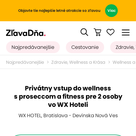
Objavte tie najlepšie letné atrakcie so zľavou
Viac
Najpredávanejšie
Cestovanie
Zdravie,
Najpredávanejšie
Zdravie, Wellness a Krása
Wellness a
Privátny vstup do wellness
s proseccom a fitness pre 2 osoby
vo WX Hoteli
WX HOTEL, Bratislava - Devínska Nová Ves