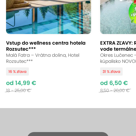
Vstup do wellness centra hotela
EXTRA ZĽAVY: 
Rozsutec***
vode termálneh
Malá Fatra – Vrátna dolina, Hotel
Okres Lučenec 
Rozsutec***
kúpalisko NOVO
16 % zľava
31 % zľava
od 14,99 €
od 6,50 €
18 - 25,00 €
8,50 - 20,00 €