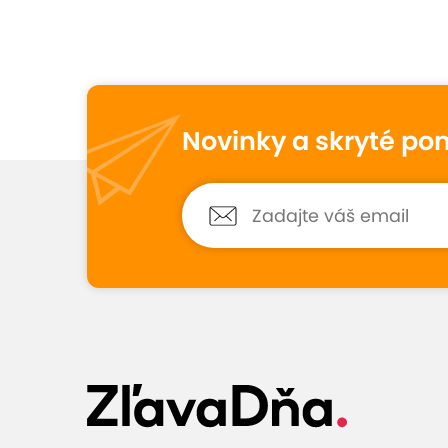
Vynikajúce hodno
10
1
hodnotenie
Novinky a skryté po
Lucia
10
12. mája 2025
Hodnotené:
Kompletná dentálna...
S dent.hygienou som bola veľmi spo