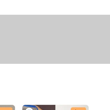
+11
fotografií