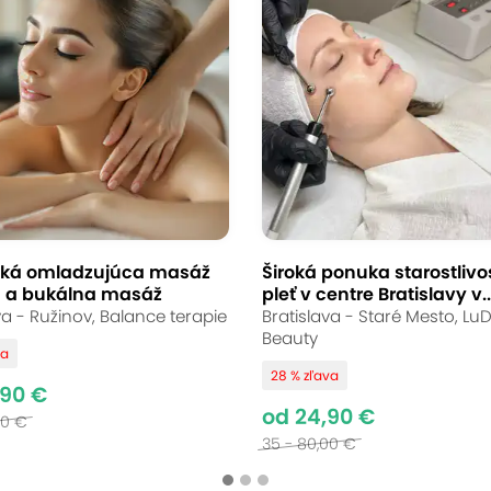
ká omladzujúca masáž
Široká ponuka starostlivos
 a bukálna masáž
pleť v centre Bratislavy v..
va - Ružinov, Balance terapie
Bratislava - Staré Mesto, L
Beauty
va
28 % zľava
,90 €
od 24,90 €
00 €
35 - 80,00 €