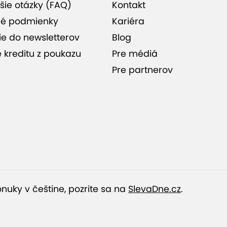
Kvalitné ošetrenie pomocou
šie otázky (FAQ)
Kontakt
operačného mikroskopu
é podmienky
Kariéra
ie do newsletterov
Blog
e kreditu z poukazu
Pre médiá
Zubná klinika novej úrovne v
Bratislave - Dúbravke
Pre partnerov
nuky v češtine, pozrite sa na
SlevaDne.cz
.