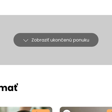
Zobraziť ukončenú ponuku
ímať