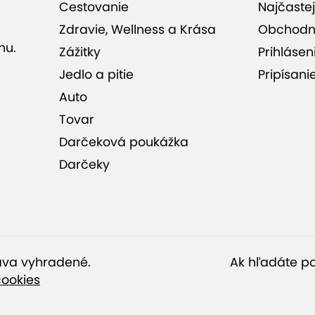
 hodnotenia (1)
Cestovanie
Najčastej
Zdravie, Wellness a Krása
Obchodn
nu.
Zážitky
Prihlásen
Jedlo a pitie
Pripísani
Auto
Tovar
Darčeková poukážka
Darčeky
c
ráva vyhradené.
Ak hľadáte po
cookies