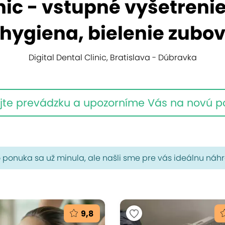
nic - vstupné vyšetreni
hygiena, bielenie zubo
Digital Dental Clinic, Bratislava - Dúbravka
jte prevádzku a upozorníme Vás na novú 
 ponuka sa už minula, ale našli sme pre vás ideálnu náh
9,8