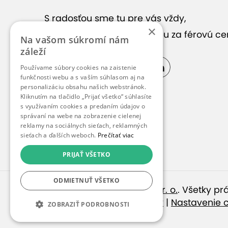
Zobraziť
S radosťou sme tu pre vás vždy,
×
keď hľadáte správnu službu za férovú ce
Na vašom súkromí nám
záleží
Používame súbory cookies na zaistenie
funkčnosti webu a s vaším súhlasom aj na
personalizáciu obsahu našich webstránok.
Kliknutím na tlačidlo „Prijať všetko“ súhlasíte
s využívaním cookies a predaním údajov o
správaní na webe na zobrazenie cielenej
reklamy na sociálnych sieťach, reklamných
sieťach a ďalších weboch.
Prečítať viac
Digital Dental Clini
PRIJAŤ VŠETKO
ODMIETNUŤ VŠETKO
© 2010 – 2026
inspirago s. r. o.
. Všetky p
Ochrana osobných údajov
|
Nastavenie 
ZOBRAZIŤ PODROBNOSTI