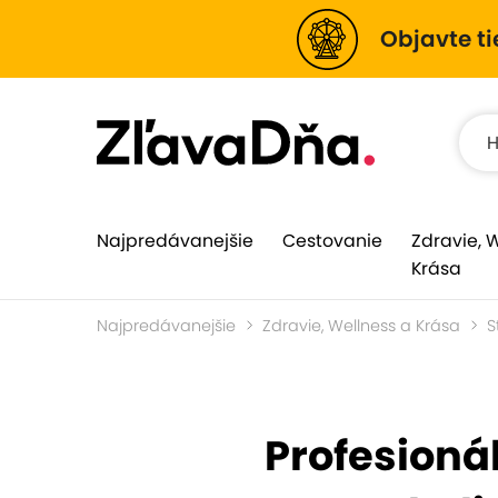
Objavte ti
Najpredávanejšie
Cestovanie
Zdravie, 
Krása
Najpredávanejšie
Zdravie, Wellness a Krása
S
Profesionál