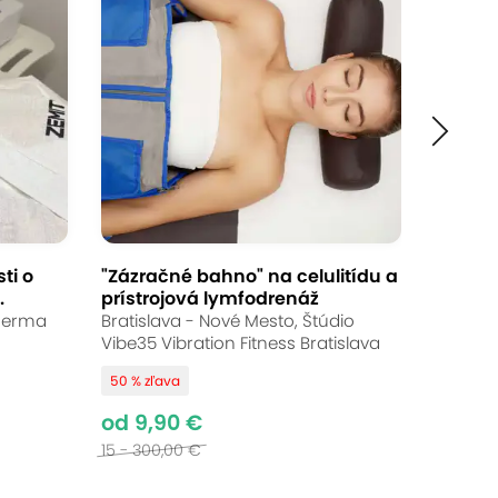
ti o
"Zázračné bahno" na celulitídu a
.
prístrojová lymfodrenáž
uDerma
Bratislava - Nové Mesto, Štúdio
Vibe35 Vibration Fitness Bratislava
50 % zľava
od 9,90 €
15 - 300,00 €