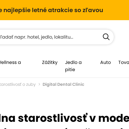
e najlepšie letné atrakcie so zľavou
Wellness a
Zážitky
Jedlo a
Auto
Tova
pitie
tarostlivosť o zuby
Digital Dental Clinic
na starostlivosť v mode