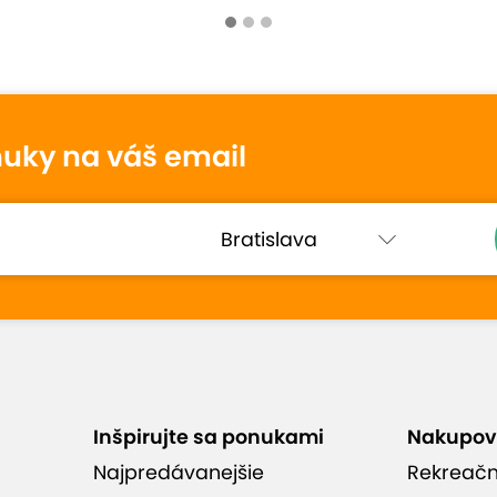
tenie
nuky na váš email
kojná, odporúčam
Inšpirujte sa ponukami
Nakupov
Najpredávanejšie
Rekreač