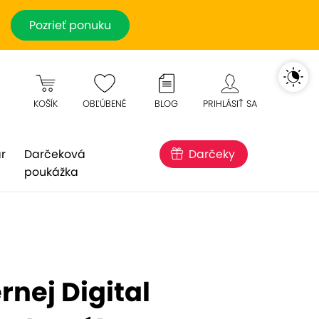
Pozrieť ponuku
KOŠÍK
OBĽÚBENÉ
BLOG
PRIHLÁSIŤ SA
r
Darčeková
Darčeky
poukážka
rnej Digital