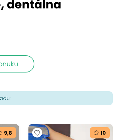
e, dentálna
v
ponuku
radu:
9,8
10