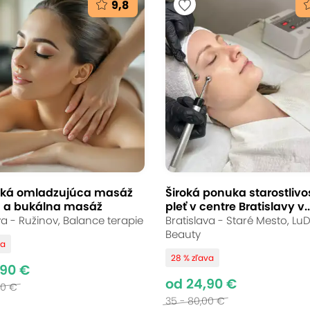
9,8
stlivosť v modernej
c - vstupné vyšetrenie,
ielenie zubov
a
(mapa)
ká omladzujúca masáž
Široká ponuka starostlivos
 a bukálna masáž
pleť v centre Bratislavy v..
va - Ružinov, Balance terapie
Bratislava - Staré Mesto, L
Beauty
Clinic vám ponúknu špičkovú starostlivosť o va
va
28 % zľava
s RTG diagnostikou alebo efektívne bielenie zu
,90 €
od 24,90 €
omfort, vďaka ktorému sa budete cítiť príjemne
00 €
35 - 80,00 €