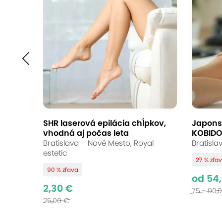
SHR laserová epilácia chĺpkov,
Japons
vhodná aj počas leta
KOBIDO
Bratislava – Nové Mesto, Royal
Bratisla
estetic
27 % zľa
90 % zľava
od 54
2,30 €
75 - 90,
25,00 €