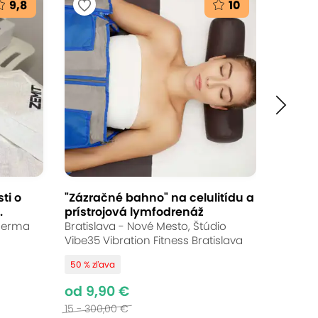
9,8
10
Ukončené
od 29,90 €
Až 70 % zľava
Bežná cena:
100 - 400,00 €
ti o
"Zázračné bahno" na celulitídu a
.
prístrojová lymfodrenáž
uDerma
Bratislava - Nové Mesto, Štúdio
Vibe35 Vibration Fitness Bratislava
še zuby - využite profesionálnu
50 % zľava
bov Pure Whitening. Moderná klinika v
od 9,90 €
 a v bezpečí.
15 - 300,00 €