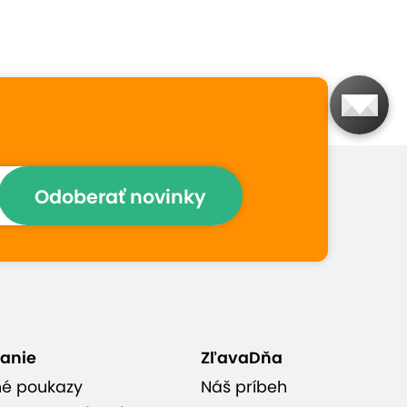
Prečo si vybrať túto
ponuku
Moderné technológie a
citlivý prístup zaručujú
Odoberať novinky
maximálny komfort počas
zákrokov
Najnovšie metódy vrátane
RTG diagnostiky a
profesionálneho bielenia
anie
ZľavaDňa
né poukazy
Náš príbeh