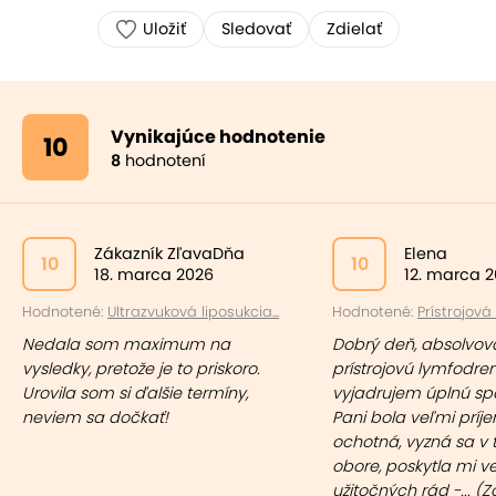
Uložiť
Sledovať
Zdielať
Vynikajúce hodnotenie
10
8
hodnotení
Zákazník ZľavaDňa
Elena
10
10
18. marca 2026
12. marca 
Hodnotené:
Ultrazvuková liposukcia...
Hodnotené:
Prístrojová
Nedala som maximum na
Dobrý deň, absolvov
vysledky, pretože je to priskoro.
prístrojovú lymfodre
Urovila som si ďalšie termíny,
vyjadrujem úplnú spo
neviem sa dočkať!
Pani bola veľmi príj
ochotná, vyzná sa v
obore, poskytla mi v
užitočných rád -... (
Z