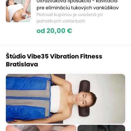
Ultrazvuková liposukcia - kavitácia
pre elimináciu tukových vankúšikov
Platnosť kupónov je uvedená pri
jednotlivých variantoch
od 20,00 €
Štúdio Vibe35 Vibration Fitness
Bratislava