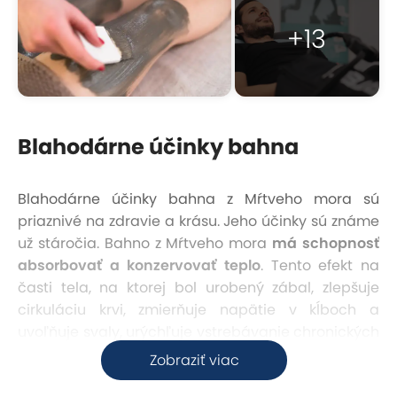
+13
Blahodárne účinky bahna
Blahodárne účinky bahna z Mŕtveho mora sú
priaznivé na zdravie a krásu. Jeho účinky sú známe
už stáročia. Bahno z Mŕtveho mora
má schopnosť
absorbovať a konzervovať teplo
. Tento efekt na
časti tela, na ktorej bol urobený zábal, zlepšuje
cirkuláciu krvi, zmierňuje napätie v kĺboch a
uvoľňuje svaly, urýchľuje vstrebávanie chronických
zápalových infiltrátov, zmäkčuje väzivo, uvoľňuje
Zobraziť viac
kostrové svalstvo i hladkú svalovinu vnútorných