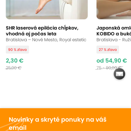
prístroja vytvárajúceho tlakové vlny. Tento proces
napomáha zlepšeniu prietoku lymfy, čo umožňuje
efektívnejšie odstraňovanie toxínov, nadbytočných
SHR laserová epilácia chĺpkov,
Japonská oml
tekutín a odpadových látok z tela. Lymfodrenáž je
vhodná aj počas leta
KOBIDO a buk
obzvlášť užitočná pri problémoch s opuchmi,
Bratislava – Nové Mesto, Royal estetic
Bratislava - Ruž
pocitom ťažkých nôh, celulitídou, ale aj pri
90 % zľava
27 % zľava
celkovom zlepšení metabolizmu a posilnení
imunitného systému. Procedúra je neinvazívna,
2,30 €
od 54,90 €
relaxačná a vhodná aj ako podpora pri regenerácii
25,00 €
75 - 90,00 €
po fyzickej námahe alebo estetických zákrokoch.
Novinky a skryté ponuky na váš
email