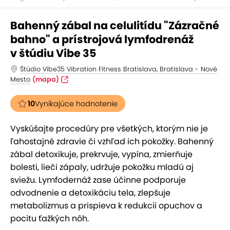
Bahenný zábal na celulitídu "Zázračné
bahno" a prístrojová lymfodrenáž
v štúdiu Vibe 35
Štúdio Vibe35 Vibration Fitness Bratislava, Bratislava - Nové
Mesto
(mapa)
10
Vynikajúce hodnotenie
Vyskúšajte procedúry pre všetkých, ktorým nie je
ľahostajné zdravie či vzhľad ich pokožky. Bahenný
zábal detoxikuje, prekrvuje, vypína, zmierňuje
bolesti, lieči zápaly, udržuje pokožku mladú aj
sviežu. Lymfodernáž zase účinne podporuje
odvodnenie a detoxikáciu tela, zlepšuje
metabolizmus a prispieva k redukcii opuchov a
pocitu ťažkých nôh.