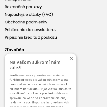
Rekreačné poukazy
Najčastejšie otázky (FAQ)
Obchodné podmienky
Prihlásenie do newsletterov
Pripísanie kreditu z poukazu
ZľavaDňa
×
Náš príbeh
Na vašom súkromí nám
Kontakt
záleží
Kariéra
Používame súbory cookies na zaistenie
funkčnosti webu a s vaším súhlasom aj na
Blog
personalizáciu obsahu našich webstránok.
Pre médiá
Kliknutím na tlačidlo „Prijať všetko“ súhlasíte
s využívaním cookies a predaním údajov o
Pre partnerov
správaní na webe na zobrazenie cielenej
reklamy na sociálnych sieťach, reklamných
sieťach a ďalších weboch.
Prečítať viac