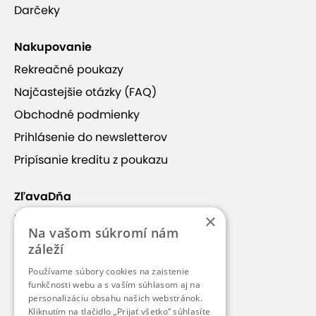
Darčeky
Nakupovanie
Rekreačné poukazy
Najčastejšie otázky (FAQ)
Obchodné podmienky
Prihlásenie do newsletterov
Pripísanie kreditu z poukazu
ZľavaDňa
×
Náš príbeh
Na vašom súkromí nám
Kontakt
záleží
Kariéra
Používame súbory cookies na zaistenie
Blog
funkčnosti webu a s vaším súhlasom aj na
personalizáciu obsahu našich webstránok.
Pre médiá
Kliknutím na tlačidlo „Prijať všetko“ súhlasíte