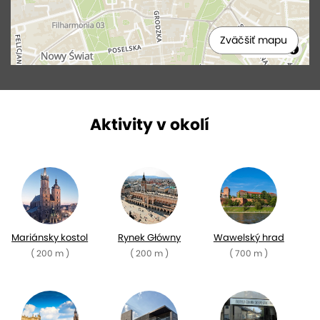
Zväčšiť mapu
MapLibre
Aktivity v okolí
Mariánsky kostol
Rynek Główny
Wawelský hrad
( 200 m )
( 200 m )
( 700 m )