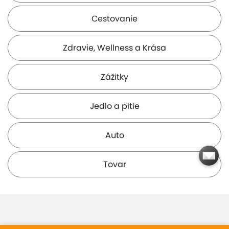
Cestovanie
Zdravie, Wellness a Krása
Hrad Tenczyn
Hrad Wołek
Dinopark
Zatorland
( 26 km )
( 27 km )
Zážitky
( 36 km )
Jedlo a pitie
Auto
Tovar