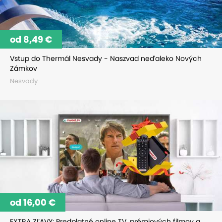
od 8,49 €
Vstup do Thermál Nesvady - Naszvad neďaleko Nových
Zámkov
Nesvady
od 16,00 €
EXTRA ZĽAVY: Predplatné online TV, prémiových filmov a