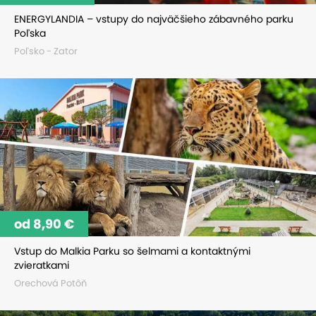
ENERGYLANDIA – vstupy do najväčšieho zábavného parku
Poľska
Poľsko - Zator
od 8,90 €
Vstup do Malkia Parku so šelmami a kontaktnými
zvieratkami
Orechová Potôň