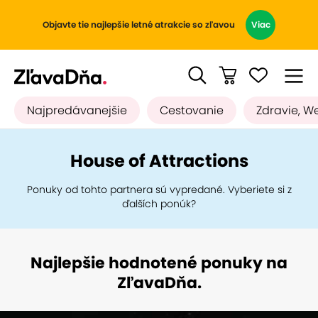
Objavte tie najlepšie letné atrakcie so zľavou
Viac
Najpredávanejšie
Cestovanie
Zdravie, W
House of Attractions
Ponuky od tohto partnera sú vypredané. Vyberiete si z
ďalších ponúk?
Najlepšie hodnotené ponuky na
ZľavaDňa.