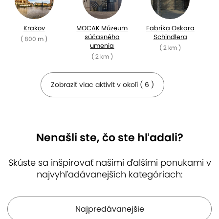
Krakov
MOCAK Múzeum
Fabrika Oskara
súčasného
Schindlera
( 800 m )
umenia
( 2 km )
( 2 km )
Zobraziť viac aktivít v okolí ( 6 )
Nenašli ste, čo ste hľadali?
Skúste sa inšpirovať našimi ďalšími ponukami v
najvyhľadávanejších kategóriach:
Múzeum
ZOO v Krakove
Soľná baňa
poľského
Wieliczka
( 6 km )
letectva
( 12 km )
( 4 km )
Najpredávanejšie