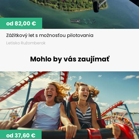
od 82,00 €
Zážitkový let s možnosťou pilotovania
Letisko Ružomberok
Mohlo by vás zaujímať
od 37,60 €