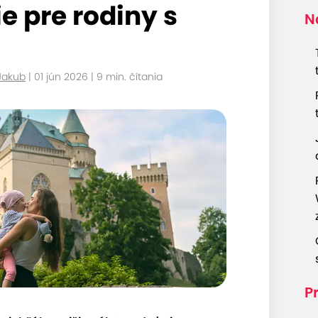
e pre rodiny s
N
Jakub
| 01 jún 2026 | 9 min. čítania
Pr