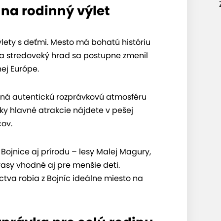
 na rodinný výlet
ýlety s deťmi. Mesto má bohatú históriu
u a stredoveký hrad sa postupne zmenil
ej Európe.
ná autentickú rozprávkovú atmosféru
y hlavné atrakcie nájdete v pešej
čov.
ojnice aj prírodu – lesy Malej Magury,
rasy vhodné aj pre menšie deti.
tva robia z Bojníc ideálne miesto na