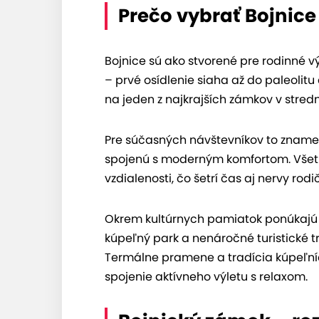
Prečo vybrať Bojnice
Bojnice sú ako stvorené pre rodinné v
– prvé osídlenie siaha až do paleolit
na jeden z najkrajších zámkov v stredn
Pre súčasných návštevníkov to zname
spojenú s moderným komfortom. Všetk
vzdialenosti, čo šetrí čas aj nervy rodi
Okrem kultúrnych pamiatok ponúkajú B
kúpeľný park a nenáročné turistické t
Termálne pramene a tradícia kúpeľníc
spojenie aktívneho výletu s relaxom.