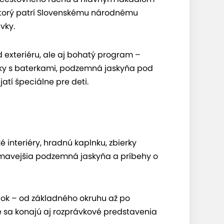
 ktorý patrí Slovenskému národnému
vky.
d exteriéru, ale aj bohatý program –
dky s baterkami, podzemná jaskyňa pod
tí špeciálne pre deti.
é interiéry, hradnú kaplnku, zbierky
jímavejšia podzemná jaskyňa a príbehy o
ok – od základného okruhu až po
 sa konajú aj rozprávkové predstavenia