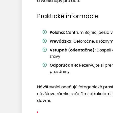
a workshopy pre deti.
Praktické informácie
Poloha:
Centrum Bojníc, pešia v
Prevádzka:
Celoročne, s rôzny
Vstupné (orientačne):
Dospelí 
zľavy
Odporúčanie:
Rezervujte si pre
prázdniny
Návštevníci oceňujú fotogenické prostr
návštevu zámku s ďalšími atrakciami v 
davmi.