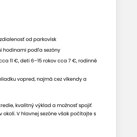
zdialenosť od parkovísk
mi hodinami podľa sezóny
cca 11 €, deti 6–15 rokov cca 7 €, rodinné
hliadku vopred, najmä cez víkendy a
edie, kvalitný výklad a možnosť spojiť
okolí. V hlavnej sezóne však počítajte s