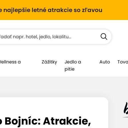
e najlepšie letné atrakcie so zľavou
Wellness a
Zážitky
Jedlo a
Auto
Tova
pitie
 Bojníc: Atrakcie,