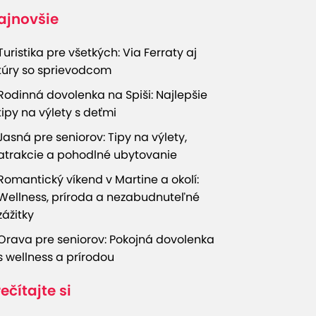
ajnovšie
Turistika pre všetkých: Via Ferraty aj
túry so sprievodcom
Rodinná dovolenka na Spiši: Najlepšie
tipy na výlety s deťmi
Jasná pre seniorov: Tipy na výlety,
atrakcie a pohodlné ubytovanie
Romantický víkend v Martine a okolí:
Wellness, príroda a nezabudnuteľné
zážitky
Orava pre seniorov: Pokojná dovolenka
s wellness a prírodou
ečítajte si