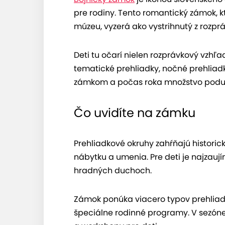
pre rodiny. Tento romantický zámok,
múzeu, vyzerá ako vystrihnutý z rozprá
Deti tu očarí nielen rozprávkový vzhľa
tematické prehliadky, nočné prehlia
zámkom a počas roka množstvo poduja
Čo uvidíte na zámku
Prehliadkové okruhy zahŕňajú historick
nábytku a umenia. Pre deti je najzau
hradných duchoch.
Zámok ponúka viacero typov prehliad
špeciálne rodinné programy. V sezóne