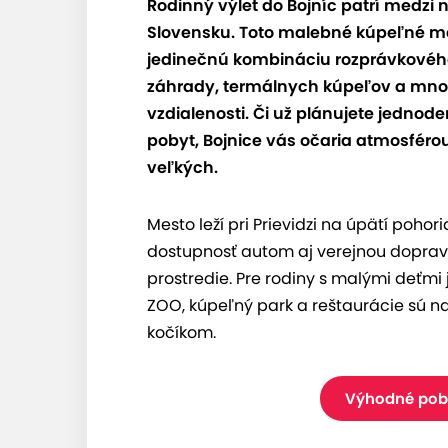
Rodinný výlet do Bojníc patrí medzi 
Slovensku. Toto malebné kúpeľné m
jedinečnú kombináciu rozprávkového
záhrady, termálnych kúpeľov a množs
vzdialenosti. Či už plánujete jednod
pobyt, Bojnice vás očaria atmosfér
veľkých.
Mesto leží pri Prievidzi na úpätí poh
dostupnosť autom aj verejnou doprav
prostredie. Pre rodiny s malými deťm
ZOO, kúpeľný park a reštaurácie sú na
kočíkom.
Výhodné poby