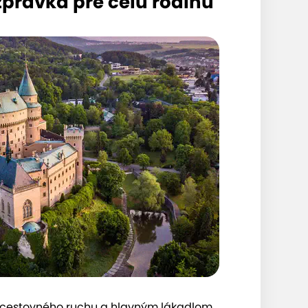
zprávka pre celú rodinu
o cestovného ruchu a hlavným lákadlom