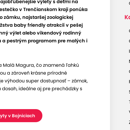
najobľúbenejšie výlety s deťmi na
estečko v Trenčianskom kraji ponúka
K
 zámku, najstaršej zoologickej
tva baby friendly atrakcií v pešej
enný výlet alebo víkendový rodinný
ou a pestrým programom pre malých i
oria Malá Magura, čo znamená ľahkú
ou a zároveň krásne prírodné
i je výhodou super dostupnosť – zámok,
 dosah, ideálne aj pre prechádzky s
ty v Bojniciach