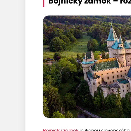
Bojnický zámok – ro
Bojnický zámok
je ikonou slovenskéh