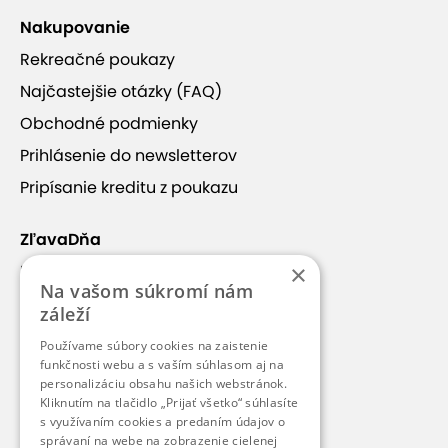
Nakupovanie
Rekreačné poukazy
Najčastejšie otázky (FAQ)
Obchodné podmienky
Prihlásenie do newsletterov
Pripísanie kreditu z poukazu
ZľavaDňa
×
Náš príbeh
Na vašom súkromí nám
Kontakt
záleží
Kariéra
Používame súbory cookies na zaistenie
Blog
funkčnosti webu a s vaším súhlasom aj na
personalizáciu obsahu našich webstránok.
Pre médiá
Kliknutím na tlačidlo „Prijať všetko“ súhlasíte
s využívaním cookies a predaním údajov o
Pre partnerov
správaní na webe na zobrazenie cielenej