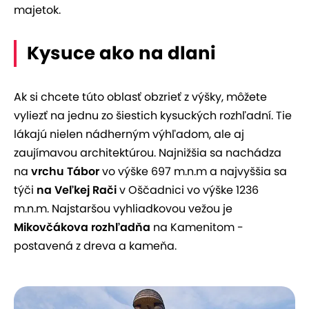
majetok.
Kysuce ako na dlani
Ak si chcete túto oblasť obzrieť z výšky, môžete
vyliezť na jednu zo šiestich kysuckých rozhľadní. Tie
lákajú nielen nádherným výhľadom, ale aj
zaujímavou architektúrou. Najnižšia sa nachádza
na
vrchu Tábor
vo výške 697 m.n.m a najvyššia sa
týči
na Veľkej Rači
v Oščadnici vo výške 1236
m.n.m. Najstaršou vyhliadkovou vežou je
Mikovčákova rozhľadňa
na Kamenitom -
postavená z dreva a kameňa.