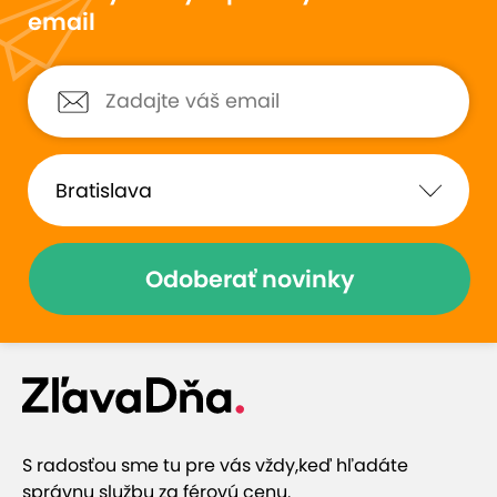
email
Odoberať novinky
S radosťou sme tu pre vás vždy,
keď hľadáte
správnu službu za férovú cenu.