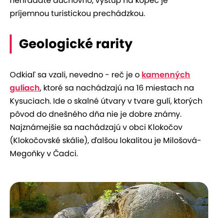
nehľadáte duchovno, výstup na kopec je
príjemnou turistickou prechádzkou.
Geologické rarity
Odkiaľ sa vzali, nevedno - reč je o
kamenných
guliach
, ktoré sa nachádzajú na 16 miestach na
Kysuciach. Ide o skalné útvary v tvare gulí, ktorých
pôvod do dnešného dňa nie je dobre známy.
Najznámejšie sa nachádzajú v obci Klokočov
(Klokočovské skálie), ďalšou lokalitou je Milošová-
Megoňky v Čadci.