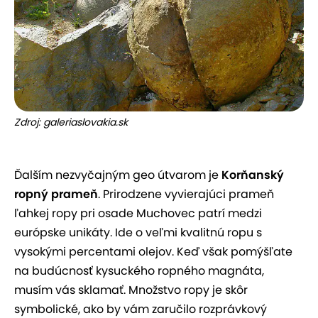
Zdroj: galeriaslovakia.sk
Ďalším nezvyčajným geo útvarom je
Korňanský
ropný prameň
. Prirodzene vyvierajúci prameň
ľahkej ropy pri osade Muchovec patrí medzi
európske unikáty. Ide o veľmi kvalitnú ropu s
vysokými percentami olejov. Keď však pomýšľate
na budúcnosť kysuckého ropného magnáta,
musím vás sklamať. Množstvo ropy je skôr
symbolické, ako by vám zaručilo rozprávkový