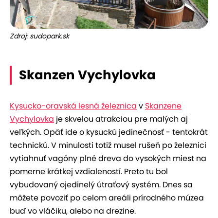
Zdroj: sudopark.sk
Skanzen Vychylovka
Kysucko-oravská lesná železnica
v
Skanzene
Vychylovka
je skvelou atrakciou pre malých aj
veľkých. Opäť ide o kysuckú jedinečnosť - tentokrát
technickú. V minulosti totiž musel rušeň po železnici
vytiahnuť vagóny plné dreva do vysokých miest na
pomerne krátkej vzdialeností. Preto tu bol
vybudovaný ojedinelý útraťový systém. Dnes sa
môžete povoziť po celom areáli prírodného múzea
buď vo vláčiku, alebo na drezine.