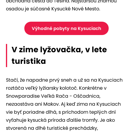
obchodná cesta do Tešína. Najstaršou známou
osadou je súčasné Kysucké Nové Mesto.
Výhodné pobyty na Kysuciach
V zime lyžovačka, v lete
turistika
Stačí, že napadne prvý sneh a už sa na Kysuciach
roztáča veľký lyžiarsky kolotoč. Konkrétne v
Snowparadise Veľká Rača - Oščadnica,
nezaostáva ani Makov. Aj keď zima na Kysuciach
vie byť poriadne dlhá, s príchodom teplých dní
vyťahuje kysucká príroda ďalšie tromfy. Je ako
stvorená na dlhé turistické prechádzky,