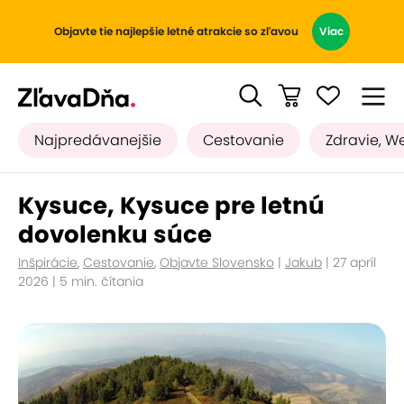
Objavte tie najlepšie letné atrakcie so zľavou
Viac
Najpredávanejšie
Cestovanie
Zdravie, W
Kysuce, Kysuce pre letnú
dovolenku súce
Inšpirácie
,
Cestovanie
,
Objavte Slovensko
|
Jakub
| 27 apríl
2026 | 5 min. čítania