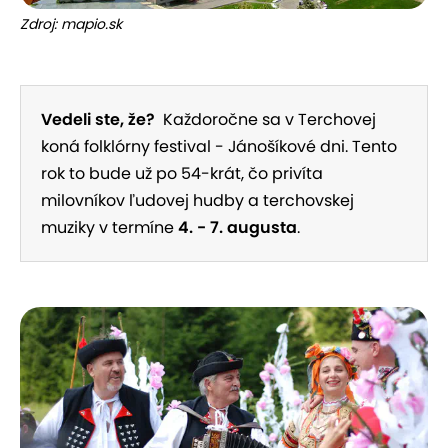
Zdroj: mapio.sk
Vedeli ste, že?
Každoročne sa v Terchovej
koná folklórny festival - Jánošíkové dni. Tento
rok to bude už po 54-krát, čo privíta
milovníkov ľudovej hudby a terchovskej
muziky v termíne
4. - 7. augusta
.