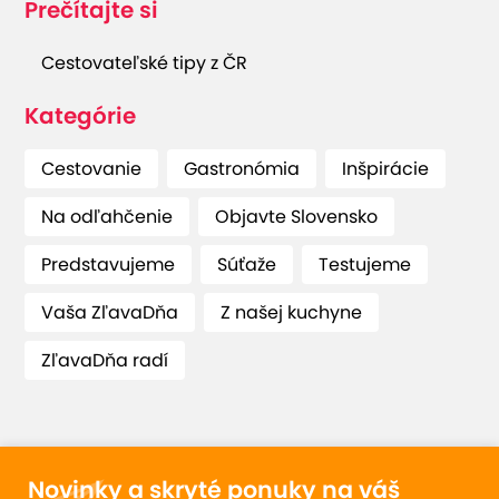
Prečítajte si
Cestovateľské tipy z ČR
Kategórie
Cestovanie
Gastronómia
Inšpirácie
Na odľahčenie
Objavte Slovensko
Predstavujeme
Súťaže
Testujeme
Vaša ZľavaDňa
Z našej kuchyne
ZľavaDňa radí
Novinky a skryté ponuky na váš