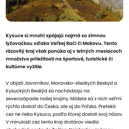
Kysuce si mnohí spájajú najmä so zimnou
lyžovačkou vďaka Veľkej Rači či Makovu. Tento
rázovitý kraj však ponúka aj v letných mesiacoch
množstvo príležitosti na športové, turistické či
kultúrne vyžitie.
V objatí Javorníkov, Moravsko-sliezkych Beskýd a
Kysuckých Beskýd sa nachádzajú na
severozápade našej krajiny. Môžete sa z nich veľmi
rýchlo dostať do Česka, ale aj do Poľska. Preteká
cez ne rieka Kysuca, podľa ktorej dostali svoj názov.
V minulosti cez tento kraj drotárov viedla