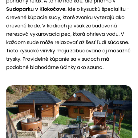
poriadny relax. A to nie hocikde, ale priamo v
Sudoparku v Klokočove.
Ide o kysuckú špecialitu -
drevené kúpacie sudy, ktoré zvonku vyzerajú ako
drevené kade. V kadiach je však zabudovaná
nerezová vykurovacia pec, ktorá ohrieva vodu. V
každom sude môže relaxovať až šesť ľudí súčasne.
Tieto kysucké vírivky majú zabudované aj masažné
trysky. Pravidelné kúpanie sa v sudoch má
podobné blahodárne účinky ako sauna.