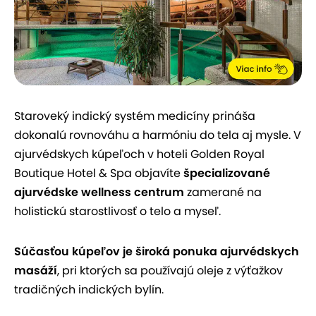
Staroveký indický systém medicíny prináša
dokonalú rovnováhu a harmóniu do tela aj mysle. V
ajurvédskych kúpeľoch v hoteli Golden Royal
Boutique Hotel & Spa objavíte
špecializované
ajurvédske wellness centrum
zamerané na
holistickú starostlivosť o telo a myseľ.
Súčasťou kúpeľov je široká ponuka ajurvédskych
masáží
, pri ktorých sa používajú oleje z výťažkov
tradičných indických bylín.