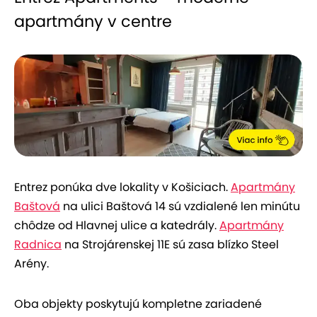
apartmány v centre
Entrez ponúka dve lokality v Košiciach.
Apartmány
Baštová
na ulici Baštová 14 sú vzdialené len minútu
chôdze od Hlavnej ulice a katedrály.
Apartmány
Radnica
na Strojárenskej 11E sú zasa blízko Steel
Arény.
Oba objekty poskytujú kompletne zariadené