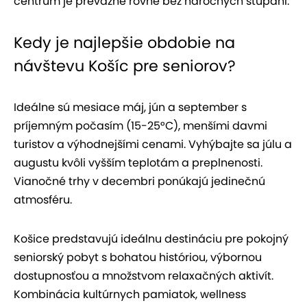
centrum je prevažne rovné bez náročných stúpaní.
Kedy je najlepšie obdobie na
návštevu Košíc pre seniorov?
Ideálne sú mesiace máj, jún a september s
príjemným počasím (15-25°C), menšími davmi
turistov a výhodnejšími cenami. Vyhýbajte sa júlu a
augustu kvôli vyšším teplotám a preplnenosti.
Vianočné trhy v decembri ponúkajú jedinečnú
atmosféru.
Košice predstavujú ideálnu destináciu pre pokojný
seniorský pobyt s bohatou históriou, výbornou
dostupnosťou a množstvom relaxačných aktivít.
Kombinácia kultúrnych pamiatok, wellness