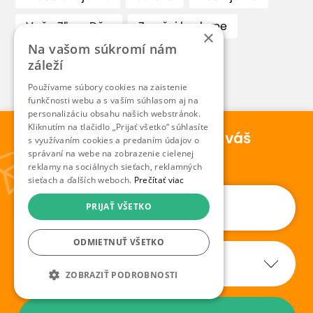
Vaša ZľavaDňa
Z našej kuchyne
×
Na vašom súkromí nám
ZľavaDňa radí
záleží
Používame súbory cookies na zaistenie
funkčnosti webu a s vaším súhlasom aj na
personalizáciu obsahu našich webstránok.
Kliknutím na tlačidlo „Prijať všetko“ súhlasíte
Novinky a skryté ponuky na váš
s využívaním cookies a predaním údajov o
email
správaní na webe na zobrazenie cielenej
reklamy na sociálnych sieťach, reklamných
sieťach a ďalších weboch.
Prečítať viac
PRIJAŤ VŠETKO
ODMIETNUŤ VŠETKO
ZOBRAZIŤ PODROBNOSTI