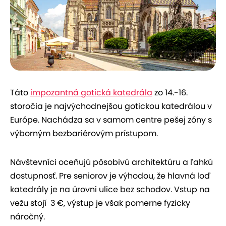
Táto
impozantná gotická katedrála
zo 14.-16.
storočia je najvýchodnejšou gotickou katedrálou v
Európe. Nachádza sa v samom centre pešej zóny s
výborným bezbariérovým prístupom.
Návštevníci oceňujú pôsobivú architektúru a ľahkú
dostupnosť. Pre seniorov je výhodou, že hlavná loď
katedrály je na úrovni ulice bez schodov. Vstup na
vežu stojí 3 €, výstup je však pomerne fyzicky
náročný.