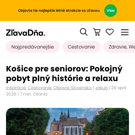
Objavte tie najlepšie letné atrakcie so zľavou
Viac
Najpredávanejšie
Cestovanie
Zdravie, W
Košice pre seniorov: Pokojný
pobyt plný histórie a relaxu
Inšpirácie
,
Cestovanie
,
Objavte Slovensko
|
Jakub
| 29 apríl
2026 | 7 min. čítania