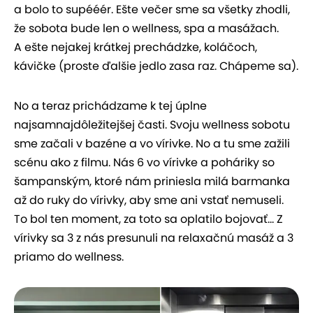
a bolo to supééér. Ešte večer sme sa všetky zhodli,
že sobota bude len o wellness, spa a masážach.
A ešte nejakej krátkej prechádzke, koláčoch,
kávičke (proste ďalšie jedlo zasa raz. Chápeme sa).
No a teraz prichádzame k tej úplne
najsamnajdôležitejšej časti. Svoju wellness sobotu
sme začali v bazéne a vo vírivke. No a tu sme zažili
scénu ako z filmu. Nás 6 vo vírivke a poháriky so
šampanským, ktoré nám priniesla milá barmanka
až do ruky do vírivky, aby sme ani vstať nemuseli.
To bol ten moment, za toto sa oplatilo bojovať... Z
vírivky sa 3 z nás presunuli na relaxačnú masáž a 3
priamo do wellness.