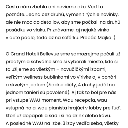
Cesta nám zbehla ani nevieme ako. Veď to
poznáte. Jedna cez druhú, vymeniť rýchle novinky,
ale nie moc do detailov, aby sme počkali na druhú
posádku vo vlaku. Priznávame, aj nejaké vínko
v aute padlo, teda až na šoférku. Prepáč Majka :)
O Grand Hoteli Bellevue sme samozrejme počuli už
predtým a schválne sme si vyberali miesto, kde si
to užijeme so všetkým – novučičkými izbami,
veľkým wellness bublinkami vo vírivke aj v pohári
a skvelým jedlom (žiadne diéty, 4 druhy jedál na
jednom tanieri sú povolené). Aj tak to bol pre nás
pri vstupe WAU moment. Wau recepcia, wau
vstupná hala, wau pianista hrajúci v lobby pre ľudí,
ktorí už dopapali a sadli si na drink alebo kávu.
A posledné WAU na izbe. 3 izby vedľa seba, všetky