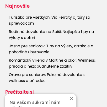
Najnovšie
Turistika pre všetkých: Via Ferraty aj túry so
sprievodcom
Rodinná dovolenka na Spiši: Najlepšie tipy na
výlety s deťmi
Jasná pre seniorov: Tipy na výlety, atrakcie a
pohodlné ubytovanie
Romantický víkend v Martine a okolí: Wellness,
príroda a nezabudnuteľné zážitky
Orava pre seniorov: Pokojná dovolenka s
wellness a prírodou
Prečítajte si
×
Na vašom súkromí nám
Cestovateľské tipy z ČR