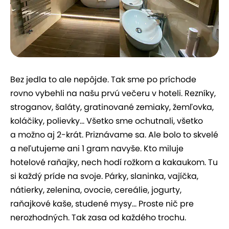
Bez jedla to ale nepôjde. Tak sme po príchode
rovno vybehli na našu prvú večeru v hoteli. Rezníky,
stroganov, šaláty, gratinované zemiaky, žemľovka,
koláčiky, polievky... Všetko sme ochutnali, všetko
a možno aj 2-krát. Priznávame sa. Ale bolo to skvelé
a neľutujeme ani 1 gram navyše. Kto miluje
hotelové raňajky, nech hodí rožkom a kakaukom. Tu
si každý príde na svoje. Párky, slaninka, vajíčka,
nátierky, zelenina, ovocie, cereálie, jogurty,
raňajkové kaše, studené mysy... Proste nič pre
nerozhodných. Tak zasa od každého trochu.