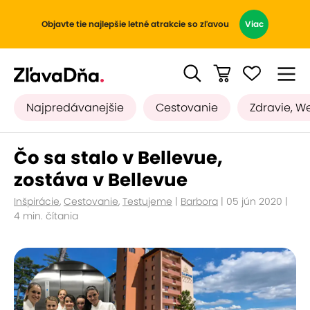
Objavte tie najlepšie letné atrakcie so zľavou
Viac
Najpredávanejšie
Cestovanie
Zdravie, W
Čo sa stalo v Bellevue,
zostáva v Bellevue
Inšpirácie
,
Cestovanie
,
Testujeme
|
Barbora
| 05 jún 2020 |
4 min. čítania