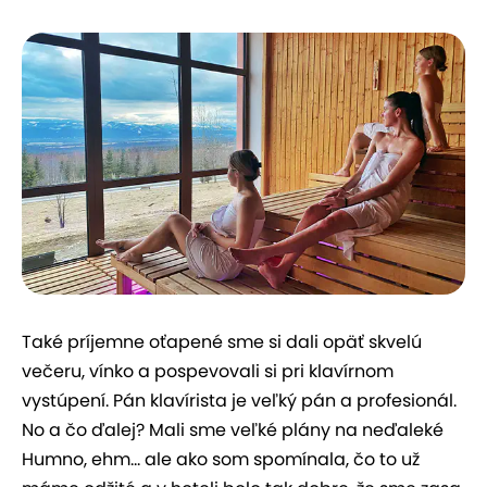
Také príjemne oťapené sme si dali opäť skvelú
večeru, vínko a pospevovali si pri klavírnom
vystúpení. Pán klavírista je veľký pán a profesionál.
No a čo ďalej? Mali sme veľké plány na neďaleké
Humno, ehm... ale ako som spomínala, čo to už