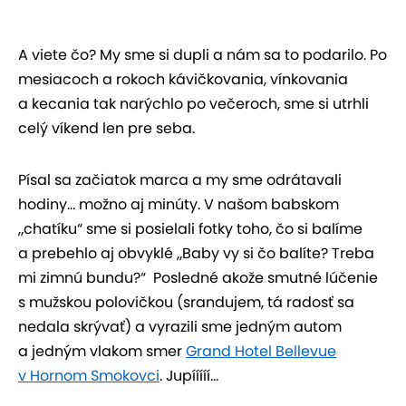
A viete čo? My sme si dupli a nám sa to podarilo. Po
mesiacoch a rokoch kávičkovania, vínkovania
a kecania tak narýchlo po večeroch, sme si utrhli
celý víkend len pre seba.
Písal sa začiatok marca a my sme odrátavali
hodiny... možno aj minúty. V našom babskom
„chatíku“ sme si posielali fotky toho, čo si balíme
a prebehlo aj obvyklé
„Baby vy si čo balíte? Treba
mi zimnú bundu?“
Posledné akože smutné lúčenie
s mužskou polovičkou (srandujem, tá radosť sa
nedala skrývať) a vyrazili sme jedným autom
a jedným vlakom smer
Grand Hotel Bellevue
v Hornom Smokovci
. Jupííííí...