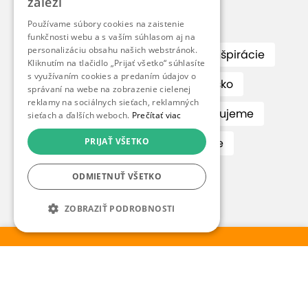
záleží
Kategórie
Používame súbory cookies na zaistenie
funkčnosti webu a s vaším súhlasom aj na
personalizáciu obsahu našich webstránok.
Cestovanie
Gastronómia
Inšpirácie
Kliknutím na tlačidlo „Prijať všetko“ súhlasíte
s využívaním cookies a predaním údajov o
Na odľahčenie
Objavte Slovensko
správaní na webe na zobrazenie cielenej
reklamy na sociálnych sieťach, reklamných
Predstavujeme
Súťaže
Testujeme
sieťach a ďalších weboch.
Prečítať viac
PRIJAŤ VŠETKO
Vaša ZľavaDňa
Z našej kuchyne
ZľavaDňa radí
ODMIETNUŤ VŠETKO
ZOBRAZIŤ PODROBNOSTI
Novinky a skryté ponuky na váš
email