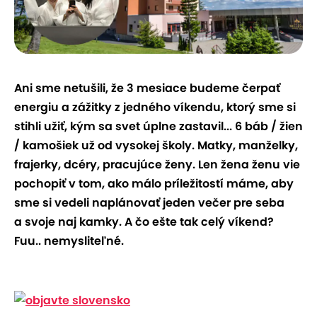
Ani sme netušili, že 3 mesiace budeme čerpať
energiu a zážitky z jedného víkendu, ktorý sme si
stihli užiť, kým sa svet úplne zastavil... 6 báb / žien
/ kamošiek už od vysokej školy. Matky, manželky,
frajerky, dcéry, pracujúce ženy. Len žena ženu vie
pochopiť v tom, ako málo príležitostí máme, aby
sme si vedeli naplánovať jeden večer pre seba
a svoje naj kamky. A čo ešte tak celý víkend?
Fuu.. nemysliteľné.