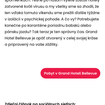
spomienkach. Tesne po našom výlete zostali hotely
zatvorené kvôli vírusu a my všetky sme sa zhodli, že
len vďaka tomuto víkendu sme prežili ďalšie týždne
v izolácii v psychickej pohode. A čo vy? Potrebujete
konečne po karanténe poriadnu babskú alebo
pánsku jazdu? Tak teraz je ten správny čas. Grand
Hotel Bellevue je opäť otvorený v celej svojej kráse
a pripravený na vaše zážitky.
Pobyt v Grand Hoteli Bellevue
Zdieľaj článok na sociálnych sieťach: