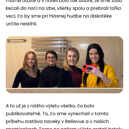
máme odžité a v hoteli bolo tak dobre, že sme zasa
kecali do noci na izbe, všetky spolu a prebrali toľko
vecí, čo by sme pri hlasnej hudbe na diskotéke
určite nestihli.
A to už je z nášho výletu všetko, čo bolo
publikovateľné. To, čo sme vynechali v tomto
príbehu zostáva naveky v Bellevue a v našich