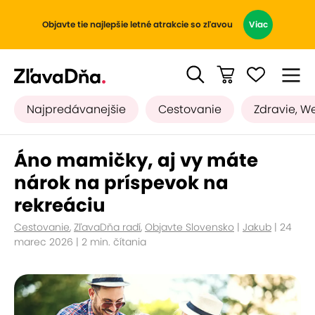
Objavte tie najlepšie letné atrakcie so zľavou
Viac
Najpredávanejšie
Cestovanie
Zdravie, W
Áno mamičky, aj vy máte
nárok na príspevok na
rekreáciu
Cestovanie
,
ZľavaDňa radí
,
Objavte Slovensko
|
Jakub
| 24
marec 2026 | 2 min. čítania