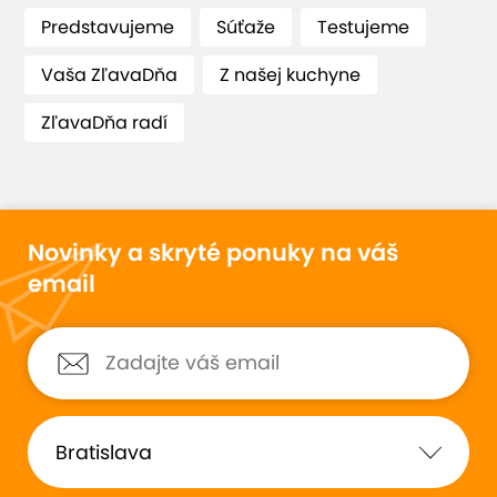
Predstavujeme
Súťaže
Testujeme
Vaša ZľavaDňa
Z našej kuchyne
ZľavaDňa radí
Novinky a skryté ponuky na váš
email