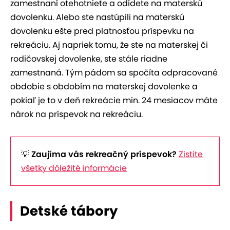
zamestnaní otehotniete a odídete na materskú
dovolenku. Alebo ste nastúpili na materskú
dovolenku ešte pred platnosťou príspevku na
rekreáciu. Aj napriek tomu, že ste na materskej či
rodičovskej dovolenke, ste stále riadne
zamestnaná. Tým pádom sa spočíta odpracované
obdobie s obdobím na materskej dovolenke a
pokiaľ je to v deň rekreácie min. 24 mesiacov máte
nárok na príspevok na rekreáciu.
💡
Zaujíma vás rekreačný príspevok?
Zistite
všetky dôležité informácie
Detské tábory