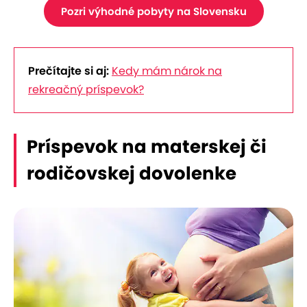
Pozri výhodné pobyty na Slovensku
Prečítajte si aj:
Kedy mám nárok na
rekreačný príspevok?
Príspevok na materskej či
rodičovskej dovolenke