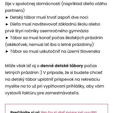
žije v spoločnej domácnosti (napríklad dieťa vášho
partnera)
►
Detský tábor musí trvať aspoň dve noci
►
Dieťa musí navštevovať základnú školu alebo
prvé štyri ročníky osemročného gymnázia
► Tábor sa musí konať počas školských prázdnin
(akékoľvek, nemusí ísť iba o letné prázdniny)
► Tábor sa musí uskutočniť na území Slovenska
Môže však ísť aj o
denné detské tábory
počas
letných prázdnin :) V prípade, že si budete chcieť
na detský tábor uplatniť príspevok na rekreáciu
myslite na to už pri vyplňovaní prihlášky, aby vám
vystavili faktúru pre zamestnávateľa.
Prečítajte si aj:
Na čo si dať pozor pri využití