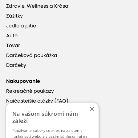
Zdravie, Wellness a Krása
Zážitky
Jedlo a pitie
Auto
Tovar
Darčeková poukážka
Darčeky
Nakupovanie
Rekreačné poukazy
Najčastejšie otázky (FAQ)
×
Obchodné podmienky
Na vašom súkromí nám
Prihlásenie do newsletterov
záleží
Pripísanie kreditu z poukazu
Používame súbory cookies na zaistenie
funkčnosti webu a s vaším súhlasom aj na