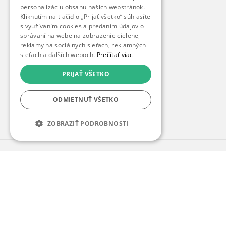
personalizáciu obsahu našich webstránok.
ZľavaDňa
Kliknutím na tlačidlo „Prijať všetko“ súhlasíte
s využívaním cookies a predaním údajov o
Náš príbeh
správaní na webe na zobrazenie cielenej
Kontakt
reklamy na sociálnych sieťach, reklamných
sieťach a ďalších weboch.
Prečítať viac
Kariéra
PRIJAŤ VŠETKO
Blog
Pre médiá
ODMIETNUŤ VŠETKO
Pre partnerov
ZOBRAZIŤ PODROBNOSTI
© 2010 – 2026
inspirago s. r. o.
. Všetky práva
vyhradené.
Ochrana osobných údajov
|
Nastavenie cookies
Ak hľadáte ponuky v češtine, pozrite sa na
SlevaDne.cz
.