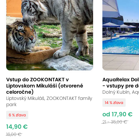
Vstup do ZOOKONTAKT v
AquaRelax Dol
Liptovskom Mikuláši (otvorené
- vstupy pre d
celoročne)
Dolný Kubín, Aq
Liptovský Mikuláš, ZOOKONTAKT family
14 % zľava
park
od 17,90 €
6 % zľava
21 - 35,00 €
14,90 €
16,00 €