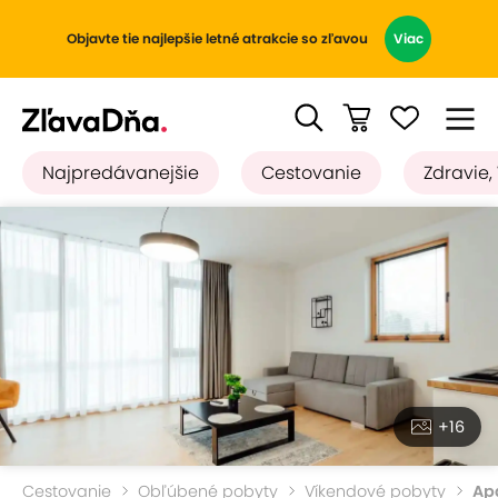
Objavte tie najlepšie letné atrakcie so zľavou
Viac
Najpredávanejšie
Cestovanie
Zdravie,
+16
Cestovanie
Obľúbené pobyty
Víkendové pobyty
Ap