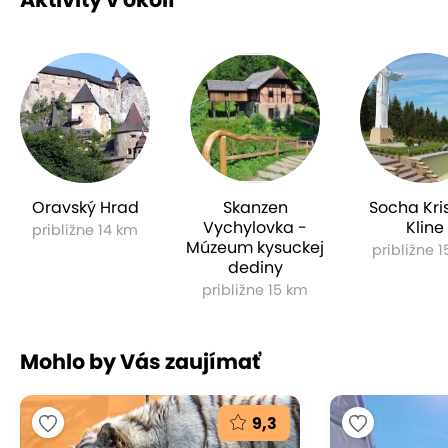
Oravský Hrad
Skanzen
Socha Kri
Vychylovka -
Kline
približne 14 km
Múzeum kysuckej
približne 
dediny
približne 15 km
Mohlo by Vás zaujímať
9,3