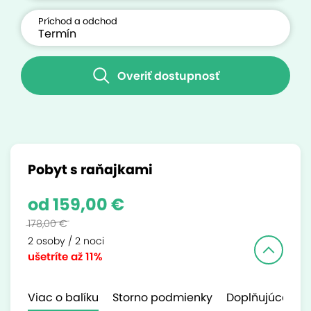
Príchod a odchod
Overiť dostupnosť
Pobyt s raňajkami
od 159,00 €
178,00 €
2 osoby / 2 noci
ušetríte
až 11%
Viac o balíku
Storno podmienky
Doplňujúce inf