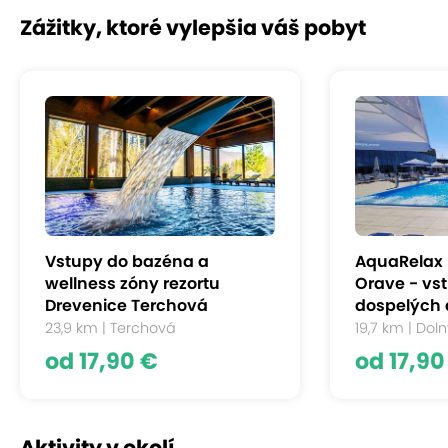
Zážitky, ktoré vylepšia váš pobyt
Vstupy do bazéna a
AquaRelax 
wellness zóny rezortu
Orave - vs
Drevenice Terchová
dospelých a
23,9 km | Terchová
19,7 km | Dol
od 17,90 €
od 17,90
Aktivity v okolí