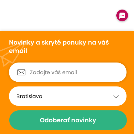
Novinky a skryté ponuky na váš
email
Odoberať novinky