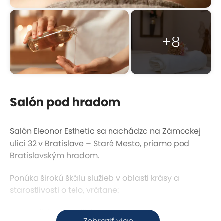
+8
Salón pod hradom
Salón Eleonor Esthetic sa nachádza na Zámockej
ulici 32 v Bratislave – Staré Mesto, priamo pod
Bratislavským hradom.
Ponúka širokú škálu služieb v oblasti krásy a
starostlivosti o telo, vrátane:
Manikúry a pedikúry
Zobraziť viac