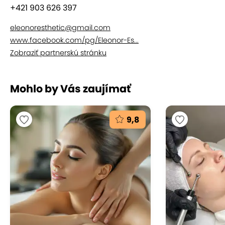
zákazníci vyzdvihujú najmä odbornosť personálu a
+421 903 626 397
kvalitu poskytovaných služieb.
eleonoresthetic@gmail.com
www.facebook.com/pg/Eleonor-Es...
Zobraziť partnerskú stránku
Mohlo by Vás zaujímať
9,8