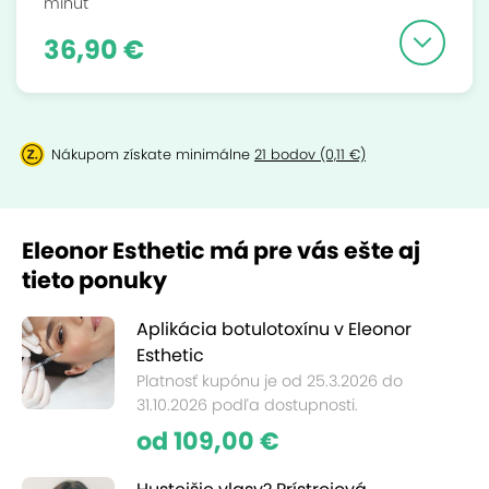
minút
36,90 €
Nákupom získate minimálne
21 bodov (0,11 €)
Eleonor Esthetic má pre vás ešte aj
tieto ponuky
Aplikácia botulotoxínu v Eleonor
Esthetic
Platnosť kupónu je od 25.3.2026 do
31.10.2026 podľa dostupnosti.
od 109,00 €