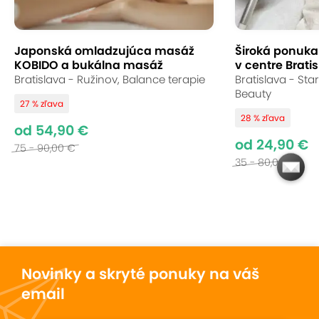
Japonská omladzujúca masáž
Široká ponuka s
KOBIDO a bukálna masáž
v centre Bratis
Bratislava - Ružinov, Balance terapie
Bratislava - St
Beauty
27 % zľava
28 % zľava
od 54,90 €
od 24,90 €
75 - 90,00 €
35 - 80,00 €
Novinky a skryté ponuky na váš
email