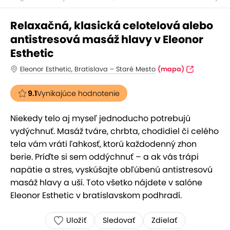
Relaxačná, klasická celotelová alebo
antistresová masáž hlavy v Eleonor
Esthetic
Eleonor Esthetic, Bratislava – Staré Mesto
(mapa)
9.1
Vynikajúce hodnotenie
Niekedy telo aj myseľ jednoducho potrebujú
vydýchnuť. Masáž tváre, chrbta, chodidiel či celého
tela vám vráti ľahkosť, ktorú každodenný zhon
berie. Príďte si sem oddýchnuť – a ak vás trápi
napätie a stres, vyskúšajte obľúbenú antistresovú
masáž hlavy a uší. Toto všetko nájdete v salóne
Eleonor Esthetic v bratislavskom podhradí.
Uložiť
Sledovať
Zdielať