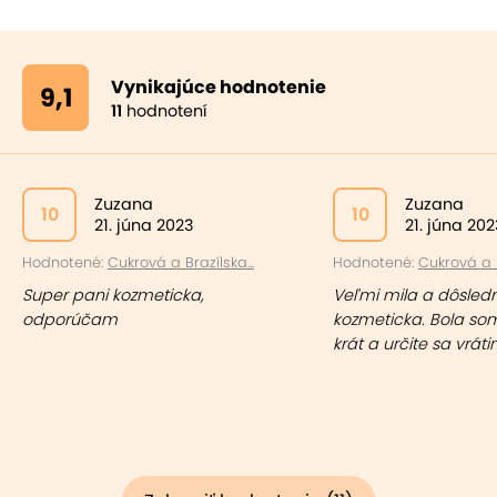
Vynikajúce hodnotenie
9,1
11
hodnotení
Zuzana
Zuzana
10
10
21. júna 2023
21. júna 202
Hodnotené:
Cukrová a Brazílska...
Hodnotené:
Cukrová a B
Super pani kozmeticka,
Veľmi mila a dôsled
odporúčam
kozmeticka. Bola so
krát a určite sa vráti