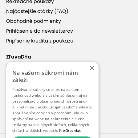
Rekreačné poukazy
Najčastejšie otázky (FAQ)
Obchodné podmienky
Prihlásenie do newsletterov
Pripísanie kreditu z poukazu
ZľavaDňa
×
Náš príbeh
Na vašom súkromí nám
Kontakt
záleží
Kariéra
Používame súbory cookies na zaistenie
funkčnosti webu a s vaším súhlasom aj na
Blog
personalizáciu obsahu našich webstránok.
Pre médiá
Kliknutím na tlačidlo „Prijať všetko“ súhlasíte
s využívaním cookies a predaním údajov o
Pre partnerov
správaní na webe na zobrazenie cielenej
reklamy na sociálnych sieťach, reklamných
sieťach a ďalších weboch.
Prečítať viac