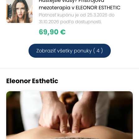
Hustejšie vlasy? Prístrojová
mezoterapia v ELEONOR ESTHETIC
Platnosť kupónu je od 25.3.2026 do
31.10.2026 podľa dostupnosti.
69,90 €
Zobraziť všetky ponuky ( 4 )
Eleonor Esthetic