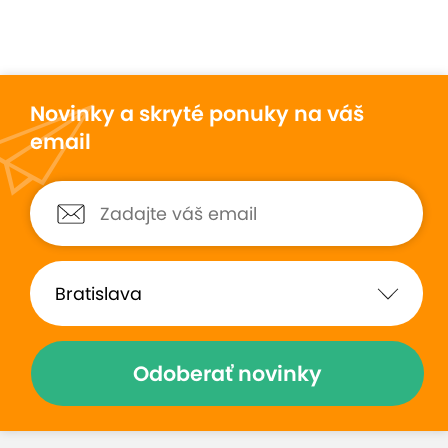
Novinky a skryté ponuky na váš
email
Odoberať novinky