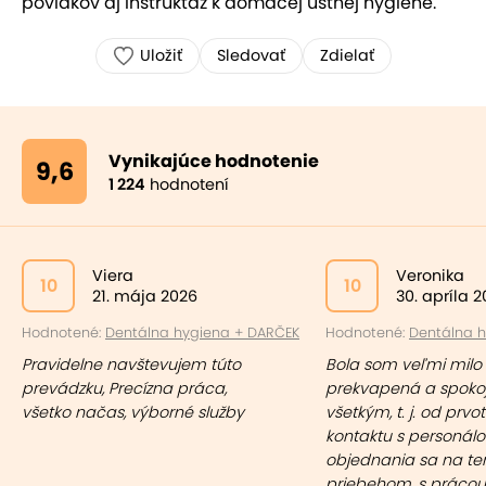
povlakov aj inštruktáž k domácej ústnej hygiene.
Uložiť
Sledovať
Zdielať
Vynikajúce hodnotenie
9,6
1 224
hodnotení
Viera
Veronika
10
10
21. mája 2026
30. apríla 
Hodnotené:
Dentálna hygiena + DARČEK
Hodnotené:
Dentálna hy
Pravidelne navštevujem túto
Bola som veľmi milo
prevádzku, Precízna práca,
prekvapená a spoko
všetko načas, výborné služby
všetkým, t. j. od prv
kontaktu s personál
objednania sa na ter
priebehom, s prácou