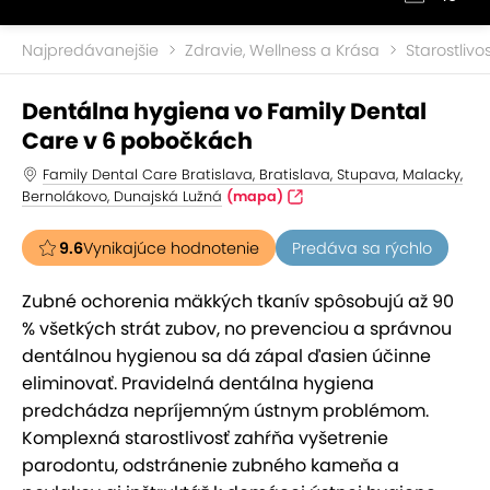
Najpredávanejšie
Zdravie, Wellness a Krása
Starostlivo
Dentálna hygiena vo Family Dental
Care v 6 pobočkách
Family Dental Care Bratislava, Bratislava, Stupava, Malacky,
Bernolákovo, Dunajská Lužná
(mapa)
9.6
Vynikajúce hodnotenie
Predáva sa rýchlo
Zubné ochorenia mäkkých tkanív spôsobujú až 90
% všetkých strát zubov, no prevenciou a správnou
dentálnou hygienou sa dá zápal ďasien účinne
eliminovať. Pravidelná dentálna hygiena
predchádza nepríjemným ústnym problémom.
Komplexná starostlivosť zahŕňa vyšetrenie
parodontu, odstránenie zubného kameňa a