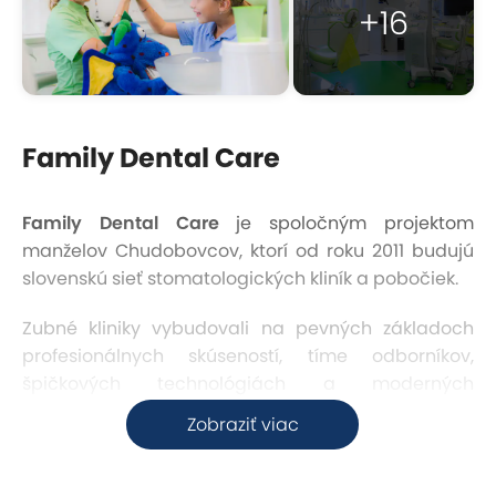
+16
Family Dental Care
Family Dental Care
je spoločným projektom
manželov Chudobovcov, ktorí od roku 2011 budujú
slovenskú sieť stomatologických kliník a pobočiek.
Zubné kliniky vybudovali na pevných základoch
profesionálnych skúseností, tíme odborníkov,
špičkových technológiách a moderných
procesoch i materiáloch. Ich cieľom je empaticky i
Zobraziť viac
odborne pristupovať k individuálnym potrebám
pacientov a umožniť prístupu k profesionálnej a
finančne dostupnej zdravotnej starostlivosti.