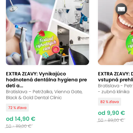
EXTRA ZĽAVY: Vynikajúco
EXTRA ZĽAVY: 
hodnotená dentálna hygiena pre
vstupná prehli
deti a...
Bratislava - Pet
Bratislava – Petržalka, Vienna Gate,
- zubná klinika
Black & Gold Dental Clinic
82 % zľava
72 % zľava
od 9,90 €
od 14,90 €
50 - 89,00 €
50 - 119,00 €