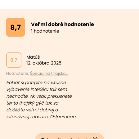
Veľmi dobré hodnotenie
8,7
1
hodnotenie
Matúš
8,7
12. októbra 2025
Hodnotené:
Špeciálna thajská...
Pokiaľ si potrpíte na vkusne
vybavenie interiéru tak sem
nechodte. Ak však prekusnete
tento thajský gýč tak sa
dočkáte veľmi dobrej a
intenzívnej masaze. Odporucam