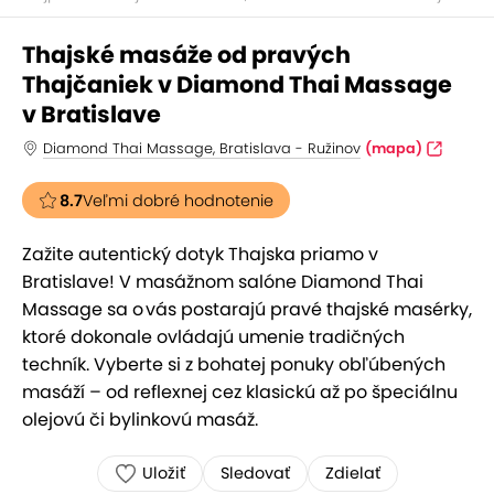
Thajské masáže od pravých
Thajčaniek v Diamond Thai Massage
v Bratislave
Diamond Thai Massage, Bratislava - Ružinov
(mapa)
8.7
Veľmi dobré hodnotenie
Zažite autentický dotyk Thajska priamo v
Bratislave! V masážnom salóne Diamond Thai
Massage sa o vás postarajú pravé thajské masérky,
ktoré dokonale ovládajú umenie tradičných
techník. Vyberte si z bohatej ponuky obľúbených
masáží – od reflexnej cez klasickú až po špeciálnu
olejovú či bylinkovú masáž.
Uložiť
Sledovať
Zdielať