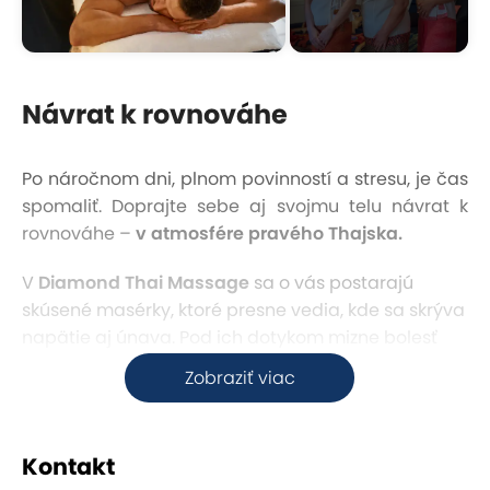
Návrat k rovnováhe
Po náročnom dni, plnom povinností a stresu, je čas
spomaliť. Doprajte sebe aj svojmu telu návrat k
rovnováhe –
v atmosfére pravého Thajska.
V
Diamond Thai Massage
sa o vás postarajú
skúsené masérky, ktoré presne vedia, kde sa skrýva
napätie aj únava. Pod ich dotykom mizne bolesť
chrbta, stuhnutý krk aj ťažké nohy. Nahradí ich
Zobraziť viac
hlboké uvoľnenie, ľahkosť a pocit, že je svet opäť v
harmónii.
Kontakt
Tradičné thajské techniky s
ú ideálne nielen pre