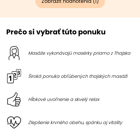
Zobraziť hodnotenia (1)
Prečo si vybrať túto ponuku
Masáže vykonávajú masérky priamo z Thajska
Široká ponuka obľúbených thajských masáží
Hĺbkové uvoľnenie a skvelý relax
Zlepšenie krvného obehu, spánku aj vitality