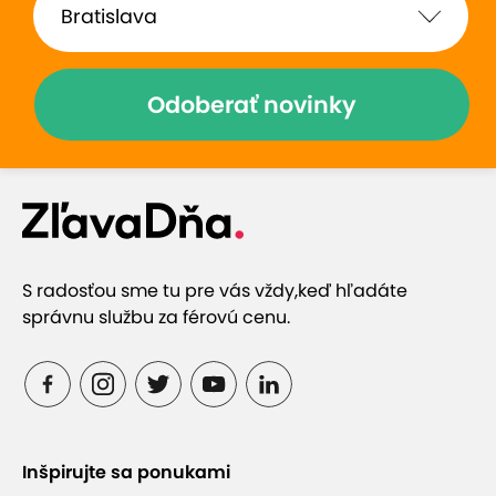
plynulé hmaty navodzujú pocit pokoja a bezpečia.
Olejová masáž:
podporuje detoxikáciu organizmu
Odoberať novinky
zlepšuje krvný obeh
zmierňuje svalové bolesti
posilňuje imunitu
zanecháva pokožku hebkú a pružnú
Je to dokonalý spôsob, ako si dopriať chvíľu len pre
S radosťou sme tu pre vás vždy,
keď hľadáte
seba a obnoviť vnútornú rovnováhu.
správnu službu za férovú cenu.
Inšpirujte sa ponukami