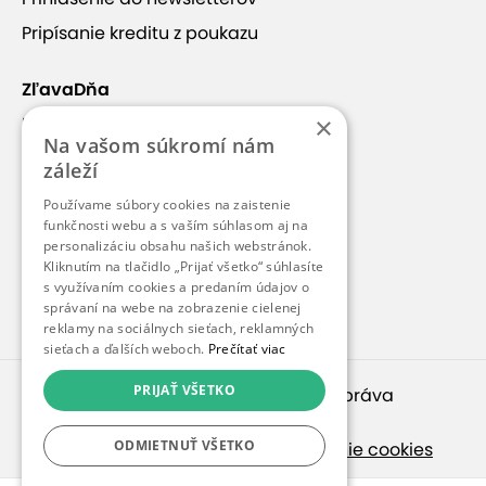
Pripísanie kreditu z poukazu
ZľavaDňa
×
Náš príbeh
Na vašom súkromí nám
Kontakt
záleží
Kariéra
Používame súbory cookies na zaistenie
funkčnosti webu a s vaším súhlasom aj na
Blog
personalizáciu obsahu našich webstránok.
Pre médiá
Kliknutím na tlačidlo „Prijať všetko“ súhlasíte
s využívaním cookies a predaním údajov o
Pre partnerov
správaní na webe na zobrazenie cielenej
reklamy na sociálnych sieťach, reklamných
sieťach a ďalších weboch.
Prečítať viac
PRIJAŤ VŠETKO
© 2010 – 2026
inspirago s. r. o.
. Všetky práva
vyhradené.
ODMIETNUŤ VŠETKO
Ochrana osobných údajov
|
Nastavenie cookies