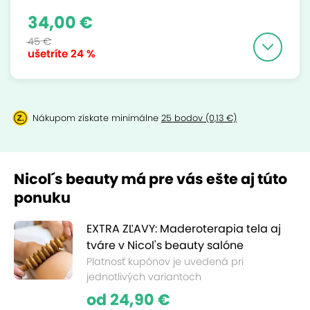
34,00 €
45 €
ušetríte
24 %
Nákupom získate minimálne
25 bodov (0,13 €)
Nicol´s beauty má pre vás ešte aj túto
ponuku
EXTRA ZĽAVY: Maderoterapia tela aj
tváre v Nicol's beauty salóne
Platnosť kupónov je uvedená pri
jednotlivých variantoch
od 24,90 €