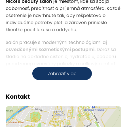
Nicol's beauty salón
je miestom, kde sa spája
odbornosť, precíznosť a príjemná atmosféra. Každé
ošetrenie je navrhnuté tak, aby rešpektovalo
individuálne potreby pleti a zároveň prinieslo
klientke pocit luxusu a oddychu.
Salón pracuje s modernými technológiami aj
osvedčenými kozmetickými postupmi.
Dôraz sa
kladie na dôkladné čistenie, hydratáciu, podporu
prirodzenej rovnováhy pokožky a celkový komfort
počas procedúry. Každý krok je vykonávaný s citom
Zobraziť viac
a profesionalitou.
Ošetrenia nie sú len kozmetickým úkonom, ale
Kontakt
zážitkom. Jemná hudba, harmonické prostredie a
individuálny prístup vytvárajú priestor, kde si
klientky môžu
oddýchnuť od každodenného
stresu.