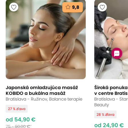
9,8
Japonská omladzujúca masáž
Široká ponuka s
KOBIDO a bukálna masáž
v centre Bratis
Bratislava - Ružinov, Balance terapie
Bratislava - St
Beauty
27 % zľava
28 % zľava
od 54,90 €
od 24,90 €
75 - 90,00 €