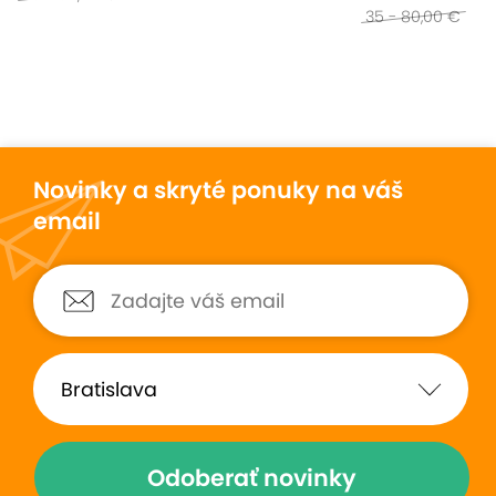
35 - 80,00 €
Novinky a skryté ponuky na váš
email
Odoberať novinky