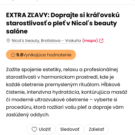
EXTRA ZĽAVY: Doprajte si kráľovskú
starostlivosť o pleť v Nicol's beauty
salóne
Nicol´s beauty, Bratislava - Vrakuňa
(mapa)
9.8
Vynikajúce hodnotenie
Zažite spojenie estetiky, relaxu a profesionálnej
starostlivosti v harmonickom prostredí, kde je
každé ošetrenie premysleným rituálom. Hĺbkové
čistenie, intenzívna hydratácia, kontúrujúca masáž
či moderné ultrazvukové ošetrenie – vyberte si
procedúru, ktorá rozžiari vašu pleť a dopraje vám
zaslúžený oddych.
Uložiť
Sledovať
Zdielať