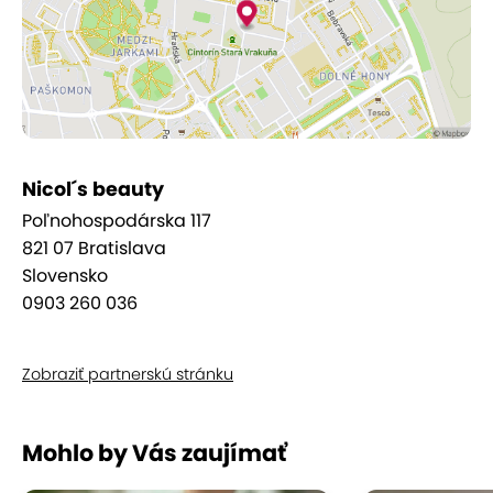
Či už túžite po hĺbkovom čistení, rozjasnení,
hydratácii alebo relaxačnej masáži tváre a dekoltu,
v Nicol's beauty nájdete rituál, ktorý
zvýrazní
prirodzenú krásu a dodá pleti svieži, upravený
vzhľad.
Nicol´s beauty
Poľnohospodárska 117
821 07 Bratislava
Slovensko
0903 260 036
Zobraziť partnerskú stránku
Mohlo by Vás zaujímať