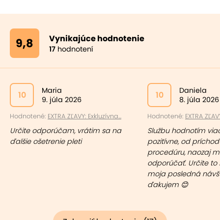
Vynikajúce hodnotenie
9,8
17
hodnotení
Maria
Daniela
10
10
9. júla 2026
8. júla 2026
Hodnotené:
EXTRA ZĽAVY: Exkluzívna...
Hodnotené:
EXTRA ZĽAVY
Určite odporúčam, vrátim sa na
Službu hodnotím via
ďalšie ošetrenie pleti
pozitívne, od príchod
procedúru, naozaj 
odporúčať. Určite to
moja posledná návš
ďakujem 😊