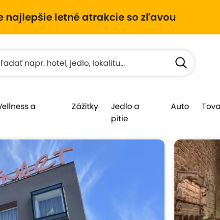
e najlepšie letné atrakcie so zľavou
Wellness a
Zážitky
Jedlo a
Auto
Tova
pitie