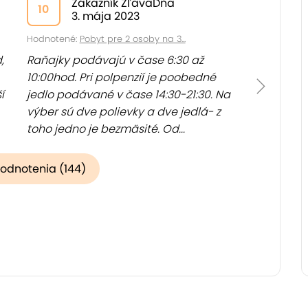
Zákazník ZľavaDňa
10
3. mája 2023
Hodnotené:
Pobyt pre 2 osoby na 3...
,
Raňajky podávajú v čase 6:30 až
10:00hod. Pri polpenzií je poobedné
í
jedlo podávané v čase 14:30-21:30. Na
výber sú dve polievky a dve jedlá- z
toho jedno je bezmäsité. Od...
(
Zobraziť
)
hodnotenia (144)