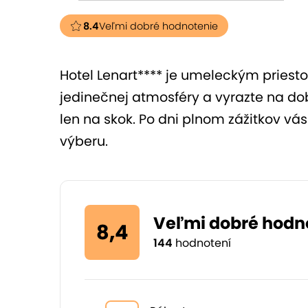
8.4
Veľmi dobré hodnotenie
Hotel Lenart**** je umeleckým priesto
jedinečnej atmosféry a vyrazte na do
len na skok. Po dni plnom zážitkov vá
výberu.
Veľmi dobré hodn
8,4
144
hodnotení