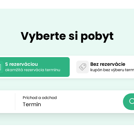
Vyberte si pobyt
S rezerváciou
Bez rezervácie
okamžitá rezervácia termínu
kupón bez výberu term
Príchod a odchod