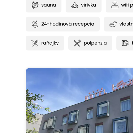
sauna
vírivka
wifi 
24-hodinová recepcia
vlast
raňajky
polpenzia