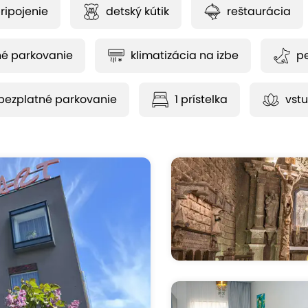
pripojenie
detský kútik
reštaurácia
né parkovanie
klimatizácia na izbe
pe
bezplatné parkovanie
1 prístelka
vstu