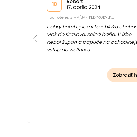
Róbert
10
17. apríla 2024
Hodnotené:
ZIMA/JAR KEDYKOĽVEK:...
Dobrý hotel aj lokalita - blízko obchod
vlak do Krakova, soľná baňa. V izbe
nebol župan a papuče na pohodlnejš
vstup do wellness.
Zobraziť 