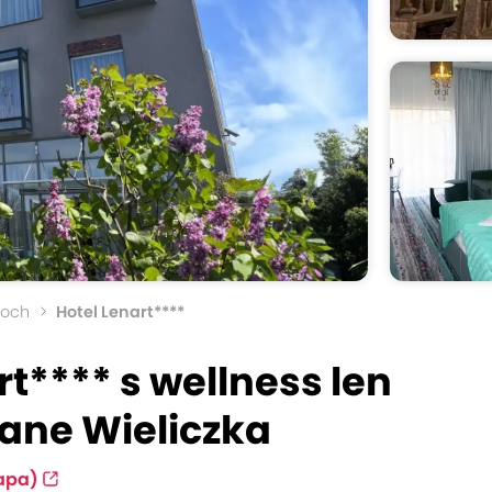
voch
Hotel Lenart****
t**** s wellness len
bane Wieliczka
apa)