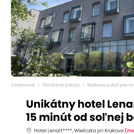
Cestovanie
Obľúbené pobyty
Wellness pobyt pre d
Unikátny hotel Lenar
15 minút od soľnej 
Hotel Lenart****, Wieliczka pri Krakove
(m