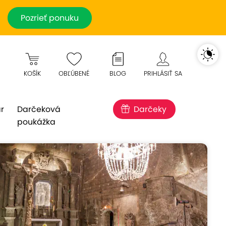
Pozrieť ponuku
KOŠÍK
OBĽÚBENÉ
BLOG
PRIHLÁSIŤ SA
r
Darčeková
Darčeky
poukážka