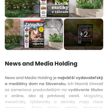
+2
News and Media Holding
News and Media Holding je
najväčší vydavateľský
a mediálny dom na Slovensku
. Ich hlavná činnosť
sa zameriava predovšetkým na
vydávanie titulov
v online, ako aj printovej verzii.
Magazíny,
mesačníky, týždenníky a denníky majú rôzne
zameranie. Škála titulov zahŕňa lifestylové,