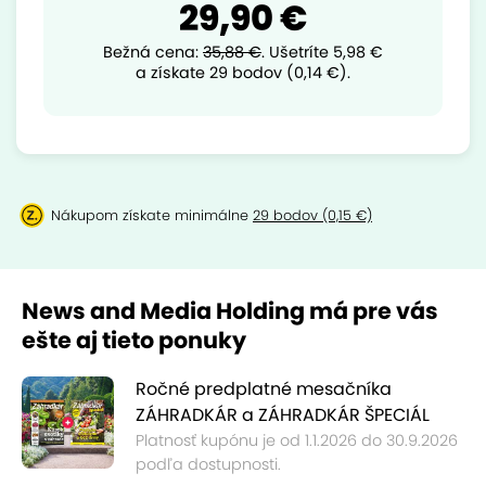
29,90 €
Bežná cena:
35,88 €
.
Ušetríte
5,98 €
a získate 29 bodov (0,14 €).
Nákupom získate minimálne
29 bodov (0,15 €)
News and Media Holding má pre vás
ešte aj tieto ponuky
Ročné predplatné mesačníka
ZÁHRADKÁR a ZÁHRADKÁR ŠPECIÁL
Platnosť kupónu je od 1.1.2026 do 30.9.2026
podľa dostupnosti.