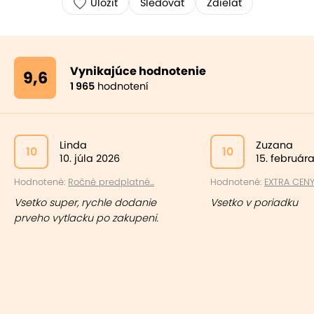
Uložiť
Sledovať
Zdielať
Vynikajúce hodnotenie
9,6
1 965
hodnotení
Linda
Zuzana
10
10
10. júla 2026
15. február
Hodnotené:
Ročné predplatné...
Hodnotené:
EXTRA CENY:
Vsetko super, rychle dodanie
Vsetko v poriadku
prveho vytlacku po zakupeni.