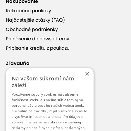
Nakupovanie
Rekreačné poukazy
Najčastejšie otázky (FAQ)
Obchodné podmienky
Prihlásenie do newsletterov
Pripísanie kreditu z poukazu
ZľavaDňa
×
Náš príbeh
Na vašom súkromí nám
Kontakt
záleží
Kariéra
Používame súbory cookies na zaistenie
funkčnosti webu a s vaším súhlasom aj na
Blog
personalizáciu obsahu našich webstránok.
Pre médiá
Kliknutím na tlačidlo „Prijať všetko“ súhlasíte
s využívaním cookies a predaním údajov o
Pre partnerov
správaní na webe na zobrazenie cielenej
reklamy na sociálnych sieťach, reklamných