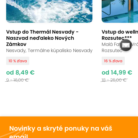
Vstup do Thermál Nesvady -
Vstup do well
Naszvad neďaleko Nových
Rozsutec***
Zámkov
Malá Fatra – Vrá
Nesvady, Termálne kúpalisko Nesvady
Rozsutec***
10 % zľava
16 % zľava
od 8,49 €
od 14,99 €
9 - 16,00 €
18 - 25,00 €
Novinky a skryté ponuky na váš
email