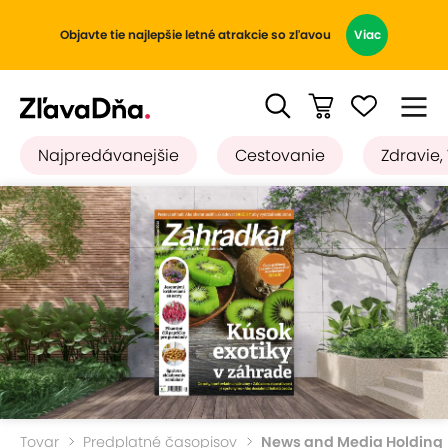
Objavte tie najlepšie letné atrakcie so zľavou
Viac
Najpredávanejšie
Cestovanie
Zdravie,
Tovar
Predplatné časopisov
News and Media Holding