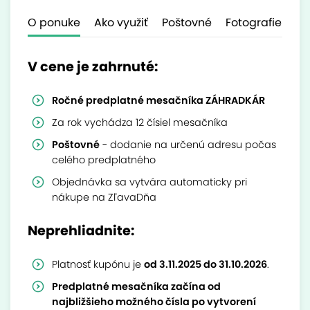
O ponuke
Ako využiť
Poštovné
Fotografie
Ďa
V cene je zahrnuté:
Ročné predplatné mesačníka ZÁHRADKÁR
Za rok vychádza 12 čísiel mesačníka
Poštovné
- dodanie na určenú adresu počas
celého predplatného
Objednávka sa vytvára automaticky pri
nákupe na ZľavaDňa
Neprehliadnite:
Platnosť kupónu je
od 3.11.2025 do 31.10.2026
.
Predplatné mesačníka začína od
najbližšieho možného čísla po vytvorení