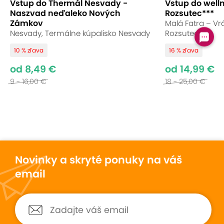
Vstup do Thermál Nesvady -
Vstup do well
Naszvad neďaleko Nových
Rozsutec***
Zámkov
Malá Fatra – Vrá
Nesvady, Termálne kúpalisko Nesvady
Rozsutec***
10 % zľava
16 % zľava
od 8,49 €
od 14,99 €
9 - 16,00 €
18 - 25,00 €
Novinky a skryté ponuky na váš
email