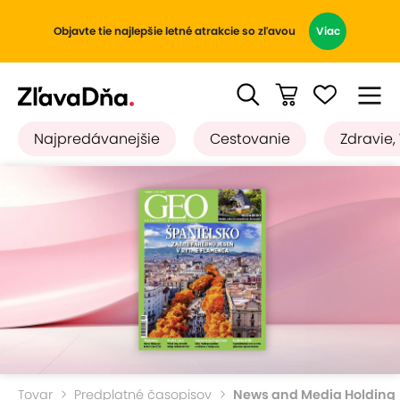
Objavte tie najlepšie letné atrakcie so zľavou
Viac
Najpredávanejšie
Cestovanie
Zdravie,
Tovar
Predplatné časopisov
News and Media Holding