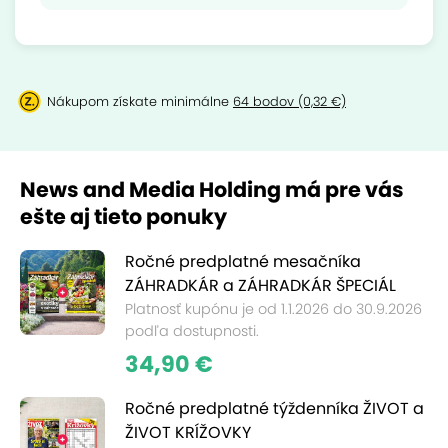
Nákupom získate minimálne
64 bodov (0,32 €)
News and Media Holding má pre vás
ešte aj tieto ponuky
Ročné predplatné mesačníka
ZÁHRADKÁR a ZÁHRADKÁR ŠPECIÁL
Platnosť kupónu je od 1.1.2026 do 30.9.2026
podľa dostupnosti.
34,90 €
Ročné predplatné týždenníka ŽIVOT a
ŽIVOT KRÍŽOVKY