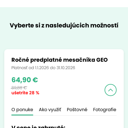
Vyberte si z nasledujúcich možností
Ročné predplatné mesačníka GEO
Platnosť od 1.1.2026 do 31.10.2026
64,90 €
89,88 €
ušetríte
28 %
O ponuke
Ako využiť
Poštovné
Fotografie
Ďa
V cene je zahrnuté: