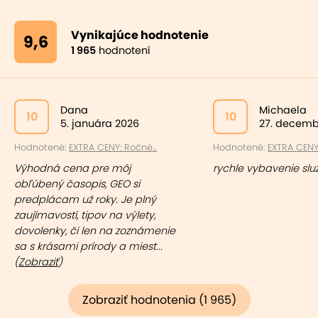
Vynikajúce hodnotenie
9,6
1 965
hodnotení
Dana
Michaela
10
10
5. januára 2026
27. decemb
Hodnotené:
EXTRA CENY: Ročné...
Hodnotené:
EXTRA CENY:
Výhodná cena pre môj
rychle vybavenie slu
obľúbený časopis, GEO si
predplácam už roky. Je plný
zaujímavostí, tipov na výlety,
dovolenky, či len na zoznámenie
sa s krásami prírody a miest...
(
Zobraziť
)
Zobraziť hodnotenia (1 965)