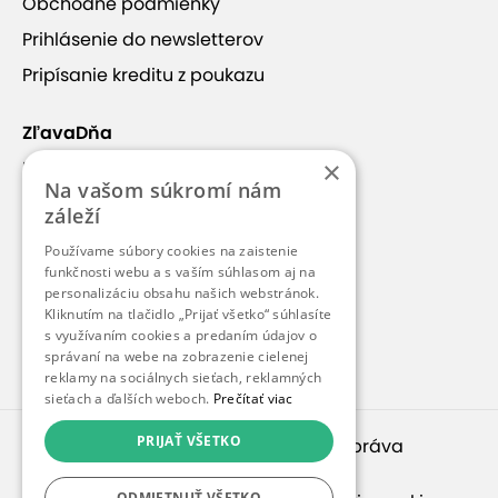
Obchodné podmienky
Prihlásenie do newsletterov
Pripísanie kreditu z poukazu
ZľavaDňa
×
Náš príbeh
Na vašom súkromí nám
Kontakt
záleží
Kariéra
Používame súbory cookies na zaistenie
funkčnosti webu a s vaším súhlasom aj na
Blog
personalizáciu obsahu našich webstránok.
Pre médiá
Kliknutím na tlačidlo „Prijať všetko“ súhlasíte
s využívaním cookies a predaním údajov o
Pre partnerov
správaní na webe na zobrazenie cielenej
reklamy na sociálnych sieťach, reklamných
sieťach a ďalších weboch.
Prečítať viac
PRIJAŤ VŠETKO
© 2010 – 2026
inspirago s. r. o.
. Všetky práva
vyhradené.
ODMIETNUŤ VŠETKO