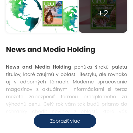
+2
News and Media Holding
News and Media Holding
ponúka širokú paletu
titulov, ktoré zaujmú v oblasti lifestylu, ale rovnako
aj v odborných témach. Moderné spracovanie
magazínov s aktuálnymi informáciami si teraz
môžete zabezpečiť formou predplatného za
výhodnú cenu. Celý rok vám tak budú priamo do
schránky chodiť novinky z oblastí, ktoré vás
zaujímajú. Okrem čerstvých informácií a tipov vám
Zobraziť viac
navyše odpadne starosť so zháňaním aktuálneho