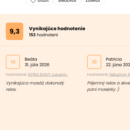
Uložiť
Sledovať
Zdielať
Vynikajúce hodnotenie
9,3
153
hodnotení
Beáta
Patricia
10
10
31. júla 2026
22. júna 20
Hodnotené:
EXTRA ZĽAVY: Luxusný...
Hodnotené:
Exkluzívny 
Vynikajúca masáž, dokonalý
Príjemný relax a skve
relax.
pani masérky :)