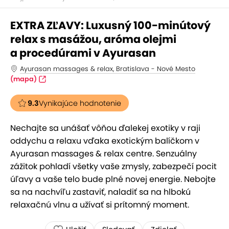
EXTRA ZĽAVY: Luxusný 100-minútový
relax s masážou, aróma olejmi
a procedúrami v Ayurasan
Ayurasan massages & relax, Bratislava - Nové Mesto
(mapa)
9.3
Vynikajúce hodnotenie
Nechajte sa unášať vôňou ďalekej exotiky v raji
oddychu a relaxu vďaka exotickým balíčkom v
Ayurasan massages & relax centre. Senzuálny
zážitok pohladí všetky vaše zmysly, zabezpečí pocit
úľavy a vaše telo bude plné novej energie. Nebojte
sa na nachvíľu zastaviť, naladiť sa na hlbokú
relaxačnú vlnu a užívať si prítomný moment.