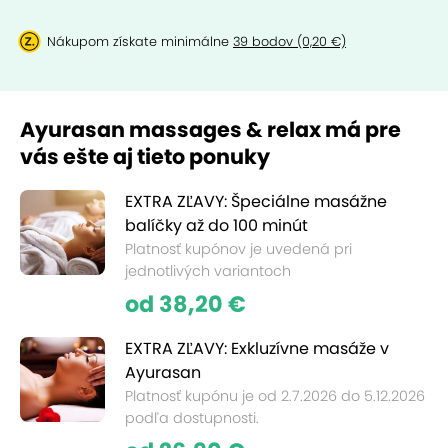
Nákupom získate minimálne
39 bodov (0,20 €)
Ayurasan massages & relax má pre
vás ešte aj tieto ponuky
EXTRA ZĽAVY: Špeciálne masážne
balíčky až do 100 minút
Platnosť kupónov je uvedená pri
jednotlivých variantoch
od 38,20 €
EXTRA ZĽAVY: Exkluzívne masáže v
Ayurasan
Platnosť kupónu je od 2.7.2026 do 5.12.2026
podľa dostupnosti.