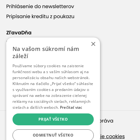
Prihlásenie do newsletterov
Pripísanie kreditu z poukazu
ZľavaDňa
×
Náš príbeh
Na vašom súkromí nám
Kontakt
záleží
Kariéra
Používame súbory cookies na zaistenie
funkčnosti webu a s vaším súhlasom aj na
Blog
personalizáciu obsahu našich webstránok.
Pre médiá
Kliknutím na tlačidlo „Prijať všetko“ súhlasíte
s využívaním cookies a predaním údajov o
Pre partnerov
správaní na webe na zobrazenie cielenej
reklamy na sociálnych sieťach, reklamných
sieťach a ďalších weboch.
Prečítať viac
PRIJAŤ VŠETKO
© 2010 – 2026
inspirago s. r. o.
. Všetky práva
vyhradené.
ODMIETNUŤ VŠETKO
Ochrana osobných údajov
|
Nastavenie cookies