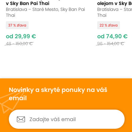
aplikácii masky je pleť pevnejšia, pružnejšia a
v Sky Ban Pai Thai
olejom v Sky B
dochádza k redukcii jemných vrások.
Bratislava – Staré Mesto, Sky Ban Pai
Bratislava – Sta
Thai
Thai
Relaxačná masáž chodidiel
37 % zľava
22 % zľava
Je výborná na premasírovanie a prekrvenie
od 29,99 €
od 74,90 €
chodidiel. Tento druh masáže uvoľňuje napätie v
48 - 150,00 €
96 - 154,00 €
nohách a uľavuje unaveným nohám. Taktiež sa
uvoľňuje svalstvo a myseľ.
Novinky a skryté ponuky na váš
email