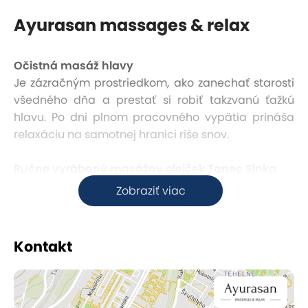
Ayurasan massages & relax
Očistná masáž hlavy
Je zázračným prostriedkom, ako zanechať starosti
všedného dňa a prestať si robiť takzvanú ťažkú
hlavu. Po dni plnom pracovného vypätia prináša
relaxáciu na samotnej hranici ríše snov.
Ručne vyrábaný masážny olejček Tanec Slnka
Vôňa olejčeka „Tanec Slnka“ telo povzbudí a dodá
Zobraziť viac
energiu. Má sladkastú letnú vôňu a pokožku
zanecháva jemnú a vláčnu.
Kontakt
Ručne vyrábaný masážny olejček Ylang-Ylang
Upokojuje nervovú sústavu, uvoľňuje svalové kŕče a
ich stuhnutosť. Jeho sladká, až erotická vôňa je
účinným prostriedkom proti depresii. Zmierňuje