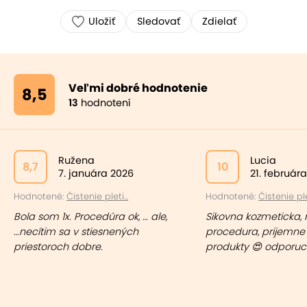
Uložiť
Sledovať
Zdielať
Veľmi dobré hodnotenie
8,5
13
hodnotení
Ružena
Lucia
8,7
10
7. januára 2026
21. február
Hodnotené:
Čistenie pleti...
Hodnotené:
Čistenie plet
Bola som 1x. Procedúra ok, … ale,
Sikovna kozmeticka,
…necítim sa v stiesnených
procedura, prijemne
priestoroch dobre.
produkty 😍 odporu