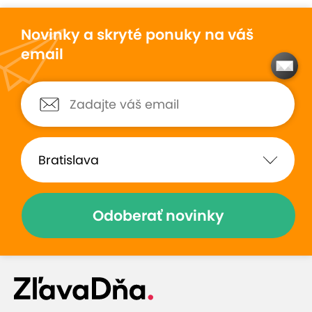
Novinky a skryté ponuky na váš
email
Odoberať novinky