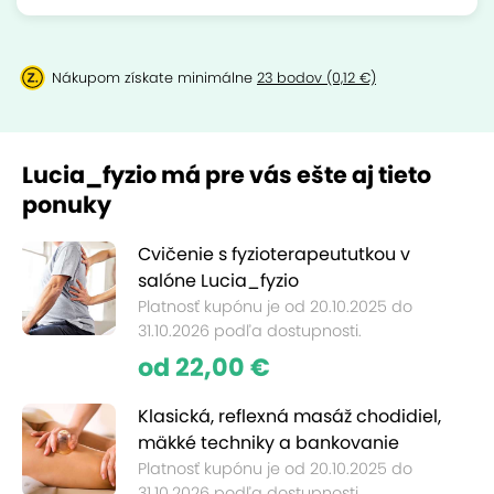
Nákupom získate minimálne
23 bodov (0,12 €)
Lucia_fyzio má pre vás ešte aj tieto
ponuky
Cvičenie s fyzioterapeututkou v
salóne Lucia_fyzio
Platnosť kupónu je od 20.10.2025 do
31.10.2026 podľa dostupnosti.
od 22,00 €
Klasická, reflexná masáž chodidiel,
mäkké techniky a bankovanie
Platnosť kupónu je od 20.10.2025 do
31.10.2026 podľa dostupnosti.