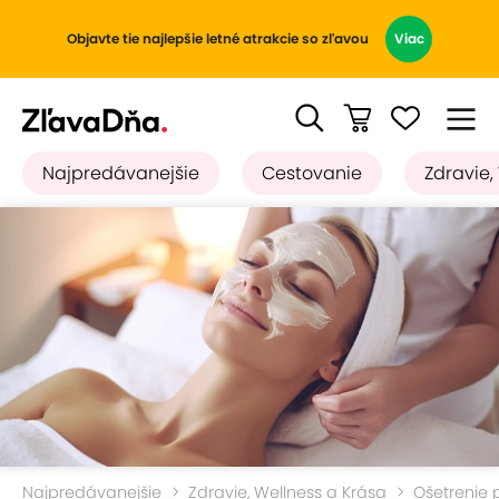
Objavte tie najlepšie letné atrakcie so zľavou
Viac
Najpredávanejšie
Cestovanie
Zdravie,
Najpredávanejšie
Zdravie, Wellness a Krása
Ošetrenie p