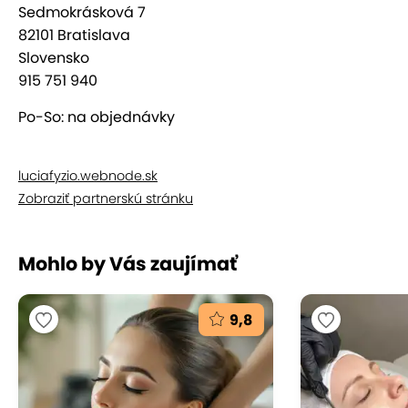
Sedmokrásková 7
82101 Bratislava
Slovensko
915 751 940
Po-So: na objednávky
luciafyzio.webnode.sk
Zobraziť partnerskú stránku
Mohlo by Vás zaujímať
9,8