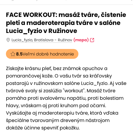
FACE WORKOUT: masáž tváre, čistenie
pleti a maderoterapia tváre v salóne
Lucia_fyzio v Ružinove
Lucia_fyzio, Bratislava - Ružinov
(mapa)
8.5
Veľmi dobré hodnotenie
Získajte krásnu pleť, bez známok opuchov a
pomarančovej kože. O vašu tvár sa kráľovsky
postarajú v ružinovskom salóne Lucia_fyzio. Aj vaše
tvárové svaly si zaslúžia "workout". Masáž tváre
pomáha proti svalovému napätiu, proti bolestiam
hlavy, vráskam aj proti kruhom pod očami.
Vyskúšajte aj maderoterapiu tváre, ktorá vďaka
špeciálne tvarovaným dreveným nástrojom
dokáže účinne spevniť pokožku.