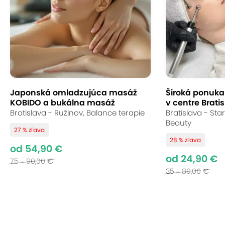
Japonská omladzujúca masáž
Široká ponuka s
KOBIDO a bukálna masáž
v centre Bratis
Bratislava - Ružinov, Balance terapie
Bratislava - St
Beauty
27 % zľava
28 % zľava
od 54,90 €
od 24,90 €
75 - 90,00 €
35 - 80,00 €